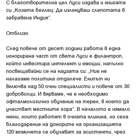
С благотворителна цел Луси издава и книгата
си „Козата беглец: Да излекуваш слепотата в
забравена Индия“.
Отблизо
След повече от десет години работа в една
игнорирана част от света Луси е филантроп,
който инвестира интелект и емоции, напълно
посвещавайки се на каузата си: „Ние не
налагаме политика отдалече. Екипът ни
включва над 50 очни специалисти и повече от 30
доброволци. И вярваме, че е необходимо
офталмологично обучение на терен, в което да
участват местните хора“. В началото е нямало
жени, които работят в очната клиника, но сега
благодарение на донорите на организацията
120 момичета се обучават за асистенти, чрез