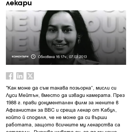
лекари
Обновена 16:17ч., 07.03.2013
КОМЕНТАРИ
"Как може да съм такава позьорка“, мисли си
Луси Мейтън, вместо да извади камерата. През
1988 г. прави документален филм за жените в
Афганистан за BBC и среща лекар от Кабул,
който й споделя, че не може да си върши
работата, защото всичките му лекарства са
остарели. „Рискува живота си, за да ми каже