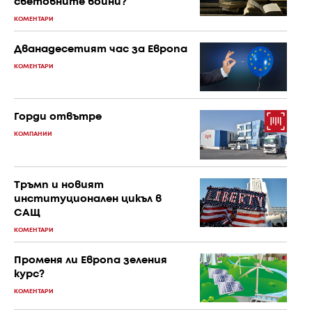
световните войни?
КОМЕНТАРИ
Дванадесетият час за Европа
КОМЕНТАРИ
Горди отвътре
КОМПАНИИ
Тръмп и новият
институционален цикъл в
САЩ
КОМЕНТАРИ
Променя ли Европа зеления
курс?
КОМЕНТАРИ