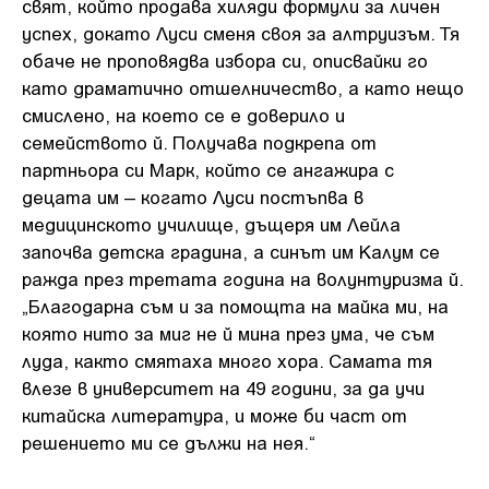
свят, който продава хиляди формули за личен
успех, докато Луси сменя своя за алтруизъм. Тя
обаче не проповядва избора си, описвайки го
като драматично отшелничество, а като нещо
смислено, на което се е доверило и
семейството й. Получава подкрепа от
партньора си Марк, който се ангажира с
децата им – когато Луси постъпва в
медицинското училище, дъщеря им Лейла
започва детска градина, а синът им Калум се
ражда през третата година на волунтуризма й.
„Благодарна съм и за помощта на майка ми, на
която нито за миг не й мина през ума, че съм
луда, както смятаха много хора. Самата тя
влезе в университет на 49 години, за да учи
китайска литература, и може би част от
решението ми се дължи на нея.“