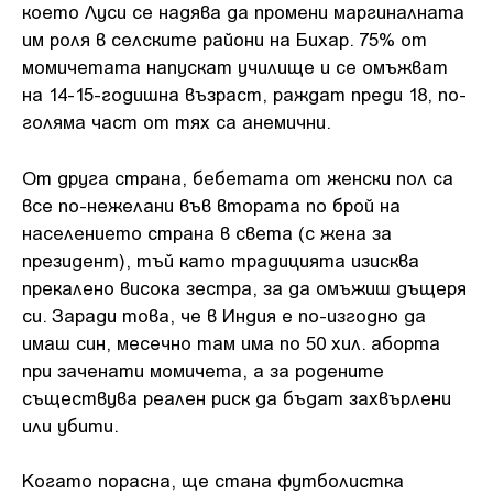
което Луси се надява да промени маргиналната
им роля в селските райони на Бихар. 75% от
момичетата напускат училище и се омъжват
на 14-15-годишна възраст, раждат преди 18, по-
голяма част от тях са анемични.
От друга страна, бебетата от женски пол са
все по-нежелани във втората по брой на
населението страна в света (с жена за
президент), тъй като традицията изисква
прекалено висока зестра, за да омъжиш дъщеря
си. Заради това, че в Индия е по-изгодно да
имаш син, месечно там има по 50 хил. аборта
при заченати момичета, а за родените
съществува реален риск да бъдат захвърлени
или убити.
Когато порасна, ще стана футболистка