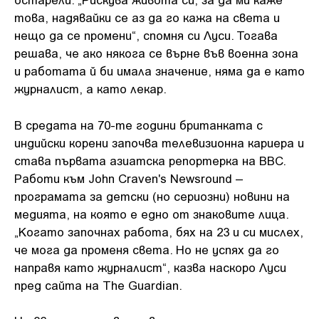
това, надявайки се аз да го кажа на света и
нещо да се промени“, спомня си Луси. Тогава
решава, че ако някога се върне във военна зона
и работата й би имала значение, няма да е като
журналист, а като лекар.
В средата на 70-те години британката с
индийски корени започва телевизионна кариера и
става първата азиатска репортерка на BBC.
Работи към John Craven's Newsround –
програмата за детски (но сериозни) новини на
медията, на която е едно от знаковите лица.
„Когато започнах работа, бях на 23 и си мислех,
че мога да променя света. Но не успях да го
направя като журналист“, казва наскоро Луси
пред сайта на The Guardian.