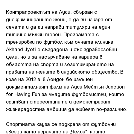
Контрапроектът на Луси, свързан с
дискриминираните жени, е да ги изкара от
селата и да ги направи титуляри на един
типично мъжки терен. Програмата с
тренировки по футбол към очната клиника
Akhand Jyoti е създадена и със здравословни
цели, но и за насърчаване на кариера в
областта на спорта и легитимирането на
правата на жените в индийското общество. В
края на 2012 г. в Лондон бе излъчен
документалният филм на Луси Мейтън Junction
for Having Fun за младите футболистки, които
сритват стереотипите и демонстрират
жизнерадостна амбиция да живеят по-различно.
Спортната кауза се подкрепя от футболни
звезди като играчите на „Челси“, които