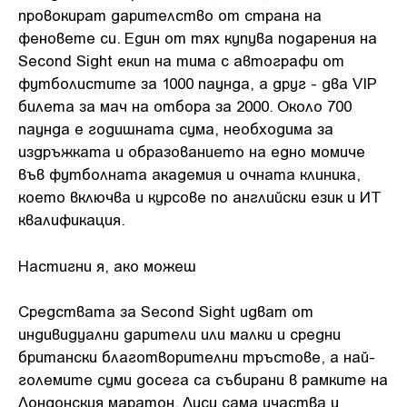
провокират дарителство от страна на
феновете си. Един от тях купува подарения на
Second Sight екип на тима с автографи от
футболистите за 1000 паунда, а друг - два VIP
билета за мач на отбора за 2000. Около 700
паунда е годишната сума, необходима за
издръжката и образованието на едно момиче
във футболната академия и очната клиника,
което включва и курсове по английски език и ИT
квалификация.
Настигни я, ако можеш
Средствата за Second Sight идват от
индивидуални дарители или малки и средни
британски благотворителни тръстове, а най-
големите суми досега са събирани в рамките на
Лондонския маратон. Луси сама участва и