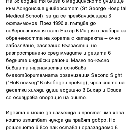
На 36 години тя влиза в медицинското училище
към Лондонския университет (St George Hospital
Medical School), за да се преквалифицира в
офталмолог. През 1996 г. пътува до
североизточния щат Бихар в Индия и разбира за
обречеността на хората с катаракта – очно
заболяване, засягащо възрастни, но
разпространено сред младите и децата в
бедните индийски райони. Малко по-късно
бившата журналистка основава
благотворителната организация Second Sight
(“Нов поглед” в свободен превод), чрез която на
десетки хиляди души годишно в Бихар и Ориса
се осигурява операция на очите.
Идеята й може да изглежда и проста: има хора,
които изпитват нужда да правят добро. Но
решението й все пак остава неразгадаемо в