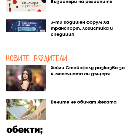
Визионери на регионите
3-ти годишен форум за
транспорт, логистика и
спедиция
Хейли Стайнфелд разказва за
4-месечната си дъщеря
Вените не обичат жегата