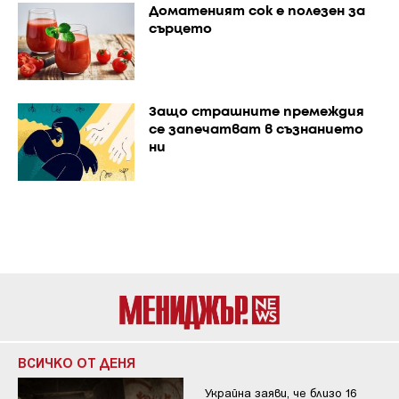
Доматеният сок е полезен за
сърцето
Защо страшните премеждия
се запечатват в съзнанието
ни
ВСИЧКО ОТ ДЕНЯ
Украйна заяви, че близо 16