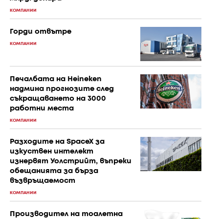
КОМПАНИИ
Горди отвътре
КОМПАНИИ
Печалбата на Heineken
надмина прогнозите след
съкращаването на 3000
работни места
КОМПАНИИ
Разходите на SpaceX за
изкуствен интелект
изнервят Уолстрийт, въпреки
обещанията за бърза
възвръщаемост
КОМПАНИИ
Производител на тоалетна