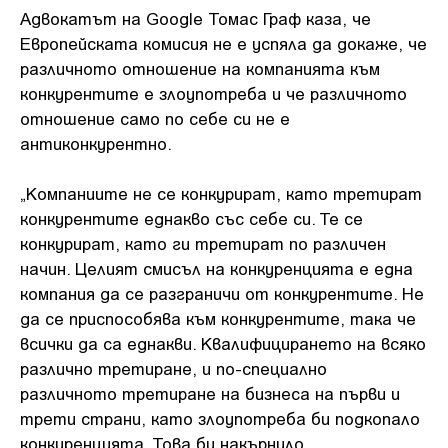
Адвокатът на Google Томас Граф каза, че
Европейската комисия не е успяла да докаже, че
различното отношение на компанията към
конкурентите е злоупотреба и че различното
отношение само по себе си не е
антиконкурентно.
„Компаниите не се конкурират, като третират
конкурентите еднакво със себе си. Те се
конкурират, като ги третират по различен
начин. Целият смисъл на конкуренцията е една
компания да се разграничи от конкурентите. Не
да се приспособява към конкурентите, така че
всички да са еднакви. Квалифицирането на всяко
различно третиране, и по-специално
различното третиране на бизнеса на първи и
трети страни, като злоупотреба би подкопало
конкуренцията. Това би накърнило