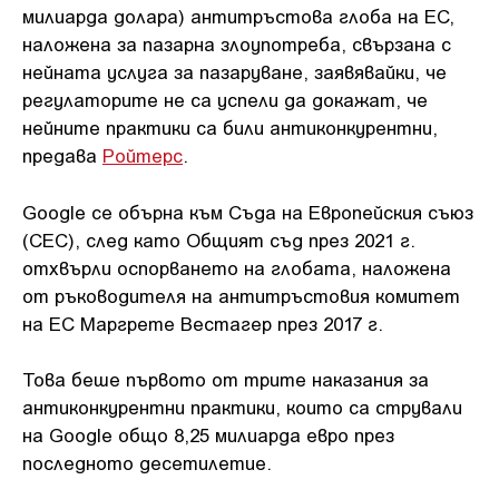
милиарда долара) антитръстова глоба на ЕС,
наложена за пазарна злоупотреба, свързана с
нейната услуга за пазаруване, заявявайки, че
регулаторите не са успели да докажат, че
нейните практики са били антиконкурентни,
предава
Ройтерс
.
Google се обърна към Съда на Европейския съюз
(СЕС), след като Общият съд през 2021 г.
отхвърли оспорването на глобата, наложена
от ръководителя на антитръстовия комитет
на ЕС Маргрете Вестагер през 2017 г.
Това беше първото от трите наказания за
антиконкурентни практики, които са стрували
на Google общо 8,25 милиарда евро през
последното десетилетие.