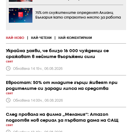
75% от служителите определят Алианц
България като страхотно място за работа
НАЙ-НОВО
|
НАЙ-ЧЕТЕНИ
|
НАЙ-КОМЕНТИРАНИ
Украйна заяви, че близо 16 000 чужденци се
сражават в нейните въоръжени сили
СВЯТ
Обновена 14:15ч., 06.08.2026
Евростат: 50% от младите гърци живеят при
родителите си заради липса на средства
СВЯТ
Обновена 14:00ч., 06.08.2026
След провала на филма „Мелания“: Amazon
подготвя нов сериал за първата дама на САЩ
СВЯТ
Обновена 13:40ч., 06.08.2026