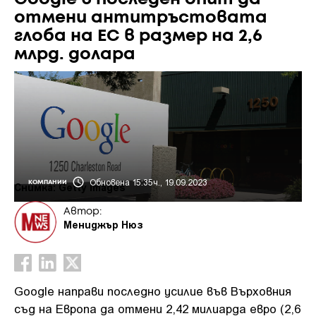
отмени антитръстовата
глоба на ЕС в размер на 2,6
млрд. долара
Обновена 15:35ч., 19.09.2023
КОМПАНИИ
Снимка: Getty Images
Автор:
Мениджър Нюз
Google направи последно усилие във Върховния
съд на Европа да отмени 2,42 милиарда евро (2,6