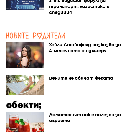
3-ти годишен форум за
транспорт, логистика и
спедиция
Хейли Стайнфелд разказва за
4-месечната си дъщеря
Вените не обичат жегата
Доматеният сок е полезен за
сърцето