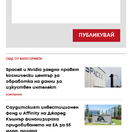
ПУБЛИКУВАЙ
ОЩЕ ОТ КАТЕГОРИЯТА
SpaceX и Nvidia заедно правят
космически център за
обработка на данни за
изкуствен интелект
КОМПАНИИ
Саудитският инвестиционен
фонд и Affinity на Джаред
Къшнър финализираха
придобиването на EA за 55
млрд. долара