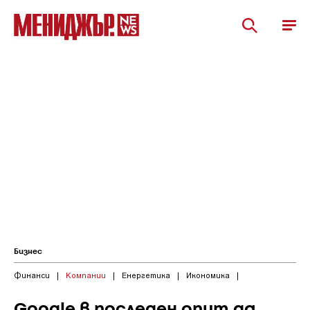
Бизнес
Финанси
|
Компании
|
Енергетика
|
Икономика
|
Google в последен опит да