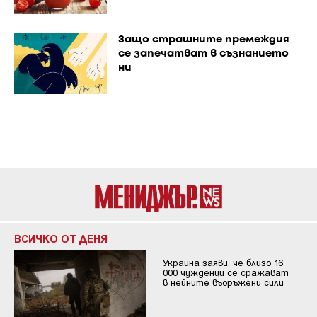
Защо страшните премеждия
се запечатват в съзнанието
ни
ВСИЧКО ОТ ДЕНЯ
Украйна заяви, че близо 16
000 чужденци се сражават
в нейните въоръжени сили