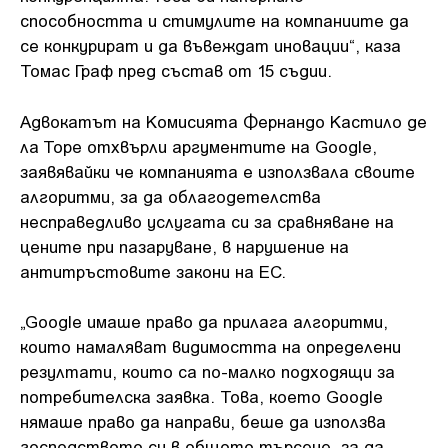
способността и стимулите на компаниите да
се конкурират и да въвеждат иновации“, каза
Томас Граф пред състав от 15 съдии.
Адвокатът на Комисията Фернандо Кастило де
ла Торе отхвърли аргументите на Google,
заявявайки че компанията е използвала своите
алгоритми, за да облагодетелства
несправедливо услугата си за сравняване на
цените при пазаруване, в нарушение на
антитръстовите закони на ЕС.
„Google имаше право да прилага алгоритми,
които намаляват видимостта на определени
резултати, които са по-малко подходящи за
потребителска заявка. Това, което Google
нямаше право да направи, беше да използва
господството си в общото търсене, за да