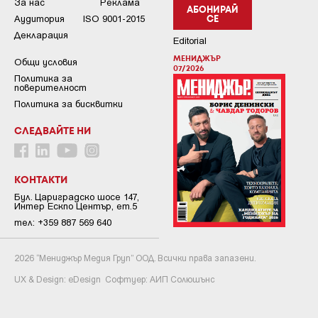
За нас
Реклама
АБОНИРАЙ
Аудитория
ISO 9001-2015
СЕ
Декларация
Editorial
МЕНИДЖЪР
Общи условия
07/2026
Пoлитикa зa
пoвepитeлнocт
Политика за бисквитки
СЛЕДВАЙТЕ НИ
КОНТАКТИ
Бул. Цариградско шосе 147,
Интер Ескпо Център, ет.5
тел: +359 887 569 640
2026 “Мениджър Медия Груп” ООД. Всички права запазени.
UX & Design:
eDesign
Софтуер:
АИП Солюшънс