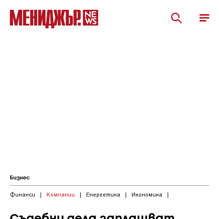
Бизнес
Финанси
|
Компании
|
Енергетика
|
Икономика
|
Съдебни дела заплашват