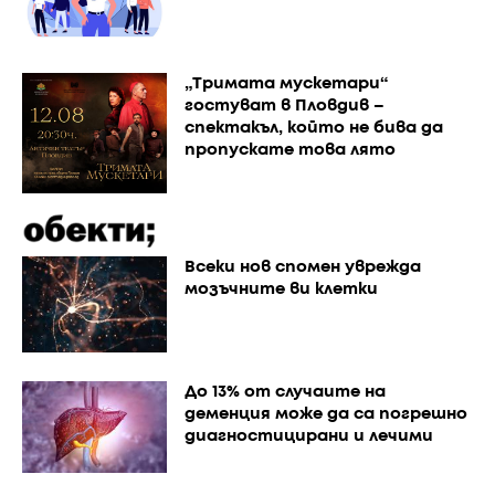
„Тримата мускетари“
гостуват в Пловдив –
спектакъл, който не бива да
пропускате това лято
Всеки нов спомен уврежда
мозъчните ви клетки
До 13% от случаите на
деменция може да са погрешно
диагностицирани и лечими