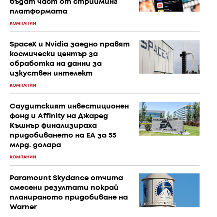
бъдат част от стрийминг
платформата
КОМПАНИИ
SpaceX и Nvidia заедно правят
космически център за
обработка на данни за
изкуствен интелект
КОМПАНИИ
Саудитският инвестиционен
фонд и Affinity на Джаред
Къшнър финализираха
придобиването на EA за 55
млрд. долара
КОМПАНИИ
Paramount Skydance отчита
смесени резултати покрай
планираното придобиване на
Warner