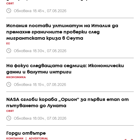
СВЯТ
Обновена 18:45ч., 07.08.2026
Испания постави ултиматум на Италия да
премахне граничните проверки след
мигрантската криза в Сеута
ЕС
Обновена 18:30ч., 07.08.2026
На фокус следващата седмица: Икономически
данни и валутни интриги
ИКОНОМИКА
Обновена 18:15ч., 07.08.2026
NASA сглоби кораба „Орион“ за първия етап от
пътуването до Луната
СВЯТ
Обновена 18:00ч., 07.08.2026
Горди отвътре
КОМПАНИИ
|
ADVERTORIAL