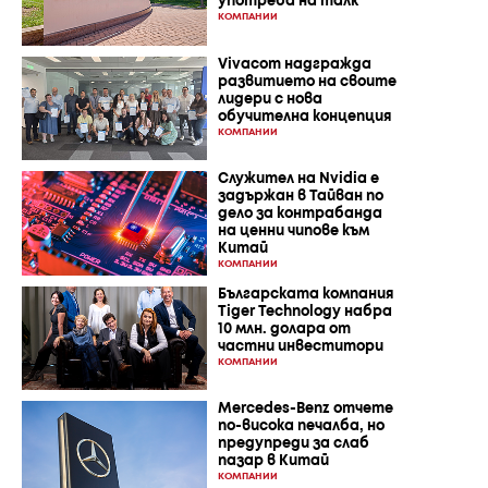
употреба на талк
КОМПАНИИ
Vivacom надгражда
развитието на своите
лидери с нова
обучителна концепция
КОМПАНИИ
Служител на Nvidia е
задържан в Тайван по
дело за контрабанда
на ценни чипове към
Китай
КОМПАНИИ
Българската компания
Tiger Technology набра
10 млн. долара от
частни инвеститори
КОМПАНИИ
Mercedes-Benz отчете
по-висока печалба, но
предупреди за слаб
пазар в Китай
КОМПАНИИ