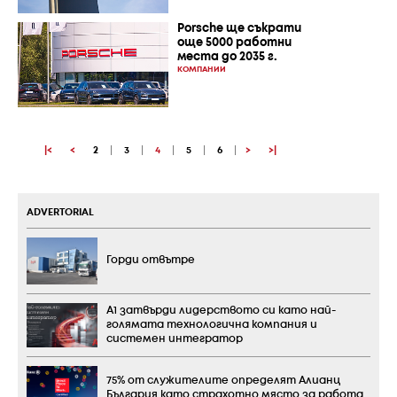
Porsche ще съкрати
още 5000 работни
места до 2035 г.
КОМПАНИИ
|<
<
2
|
3
|
4
|
5
|
6
|
>
>|
ADVERTORIAL
Горди отвътре
А1 затвърди лидерството си като най-
голямата технологична компания и
системен интегратор
75% от служителите определят Алианц
България като страхотно място за работа