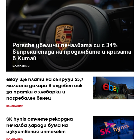
Porsche увеличи печалбата си с 34%
въпреки спада на продажбите и кризата
в Китай
КОМПАНИИ
eBay ще плати на съпрузи 55,7
милиона долара в съдебен иск
за пратки с хлебарки и
погребален венец
КОМПАНИИ
SK hynix отчете рекордна
печалба заради бума на
изкуствения интелект
КОМПАНИИ