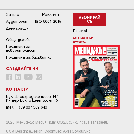
За нас
Реклама
АБОНИРАЙ
Аудитория
ISO 9001-2015
СЕ
Декларация
Editorial
МЕНИДЖЪР
Общи условия
07/2026
Пoлитикa зa
пoвepитeлнocт
Политика за бисквитки
СЛЕДВАЙТЕ НИ
КОНТАКТИ
Бул. Цариградско шосе 147,
Интер Ескпо Център, ет.5
тел: +359 887 569 640
2026 “Мениджър Медия Груп” ООД. Всички права запазени.
UX & Design:
eDesign
Софтуер:
АИП Солюшънс