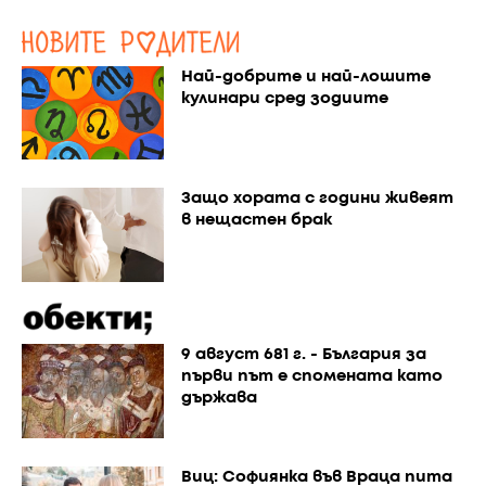
Най-добрите и най-лошите
кулинари сред зодиите
Защо хората с години живеят
в нещастен брак
9 август 681 г. - България за
първи път е спомената като
държава
Виц: Софиянка във Враца пита