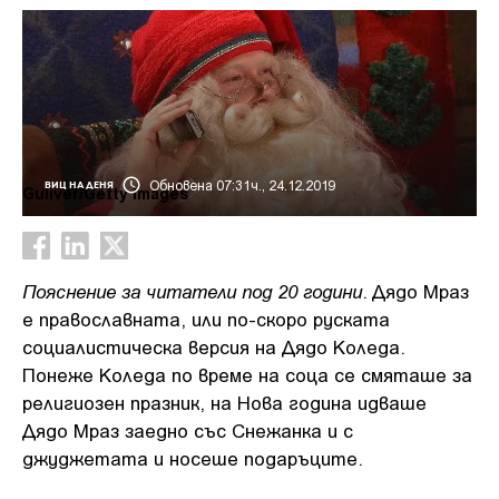
Обновена 07:31ч., 24.12.2019
ВИЦ НА ДЕНЯ
Guliver/Getty Images
Пояснение за читатели под 20 години
. Дядо Мраз
е православната, или по-скоро руската
социалистическа версия на Дядо Коледа.
Понеже Коледа по време на соца се смяташе за
религиозен празник, на Нова година идваше
Дядо Мраз заедно със Снежанка и с
джуджетата и носеше подаръците.