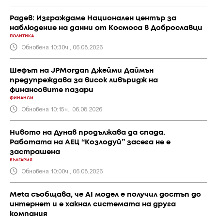
Радев: Изграждаме Национален център за
наблюдение на данни от Космоса в Доброславци
ПОЛИТИКА
Обновена 10:30ч., 06.08.2026
Шефът на JPMorgan Джейми Даймън
предупреждава за висок ливъридж на
финансовите пазари
ФИНАНСИ
Обновена 10:15ч., 06.08.2026
Нивото на Дунав продължава да спада.
Работата на АЕЦ “Козлодуй” засега не е
застрашена
БЪЛГАРИЯ
Обновена 10:00ч., 06.08.2026
Meta съобщава, че AI модел е получил достъп до
интернет и е хакнал системата на друга
компания