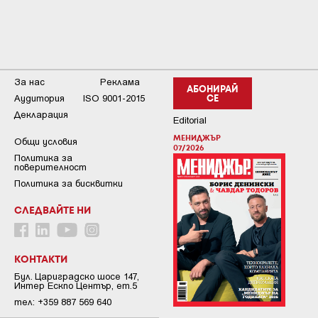
За нас
Реклама
АБОНИРАЙ
Аудитория
ISO 9001-2015
СЕ
Декларация
Editorial
МЕНИДЖЪР
Общи условия
07/2026
Пoлитикa зa
пoвepитeлнocт
Политика за бисквитки
СЛЕДВАЙТЕ НИ
КОНТАКТИ
Бул. Цариградско шосе 147,
Интер Ескпо Център, ет.5
тел: +359 887 569 640