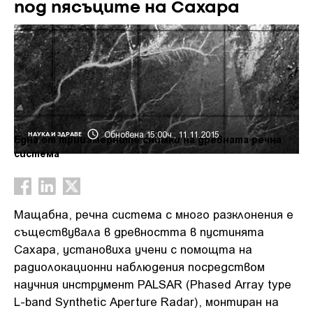
под пясъците на Сахара
Обновена 15:00ч., 11.11.2015
НАУКА И ЗДРАВЕ
Една от триизмерните снимки на древната речна
система
Мащабна, речна система с много разклонения е
съществувала в древността в пустинята
Сахара, установиха учени с помощта на
радиолокационни наблюдения посредством
научния инструмент PALSAR (Phased Array type
L-band Synthetic Aperture Radar), монтиран на