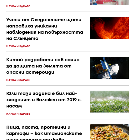
НАУКА И ЗДРАВЕ
Учени от Съединените щати
направиха уникални
наблюдения на повърхността
на Слънцето
НАУКА И ЗДРАВЕ
Китай разработи нов начин
за защита на Земята от
опасни астероиди
НАУКА И ЗДРАВЕ
Юли тази година е бил най-
хладният и валежен от 2019 г.
насам
НАУКА И ЗДРАВЕ
Пица, паста, протеини и
картофи – как италианските
деца станаха толкова