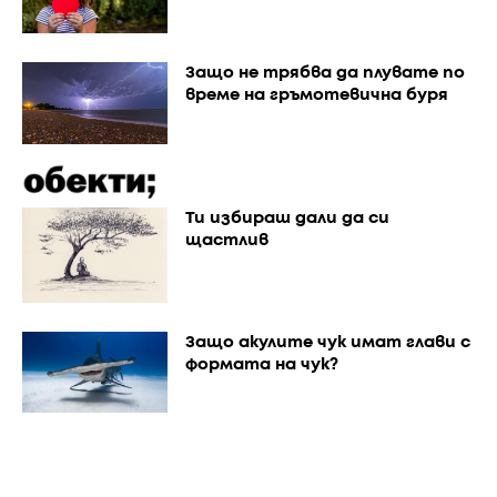
Защо не трябва да плувате по
време на гръмотевична буря
Ти избираш дали да си
щастлив
Защо акулите чук имат глави с
формата на чук?