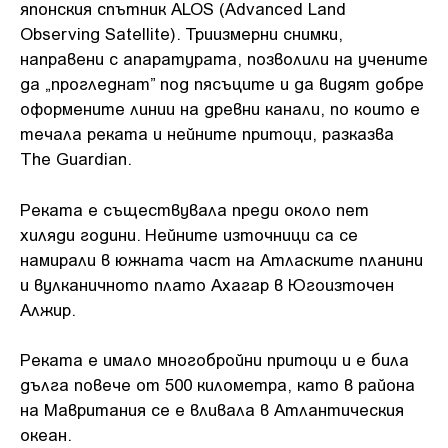
японския спътник ALOS (Advanced Land
Observing Satellite). Триизмерни снимки,
направени с апаратурата, позволили на учените
да „прогледнат” под пясъците и да видят добре
оформените линии на древни канали, по които е
течала реката и нейните притоци, разказва
The Guardian.
Реката е съществувала преди около пет
хиляди години. Нейните източници са се
намирали в южната част на Атласките планини
и вулканичното плато Ахагар в Югоизточен
Алжир.
Реката е имало многобройни притоци и е била
дълга повече от 500 километра, като в района
на Мавритания се е вливала в Атлантическия
океан.