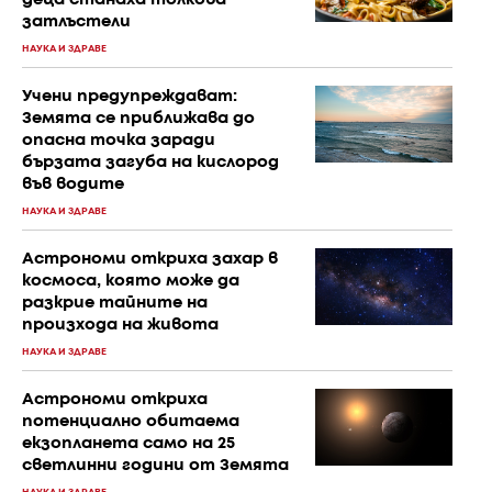
затлъстели
НАУКА И ЗДРАВЕ
Учени предупреждават:
Земята се приближава до
опасна точка заради
бързата загуба на кислород
във водите
НАУКА И ЗДРАВЕ
Астрономи откриха захар в
космоса, която може да
разкрие тайните на
произхода на живота
НАУКА И ЗДРАВЕ
Астрономи откриха
потенциално обитаема
екзопланета само на 25
светлинни години от Земята