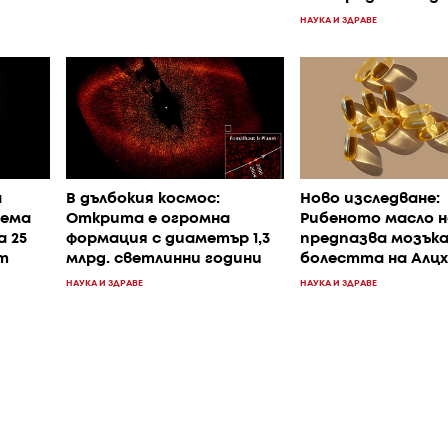
НАУКА И ЗДРАВЕ
а
В дълбокия космос:
Ново изследване:
аема
Открита е огромна
Рибеното масло н
а 25
формация с диаметър 1,3
предпазва мозък
т
млрд. светлинни години
болестта на Алц
НАУКА И ЗДРАВЕ
НАУКА И ЗДРАВЕ