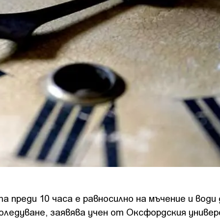
 преди 10 часа е равносилно на мъчение и води 
оледуване, заявява учен от Оксфордския униве