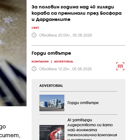
За половин година над 40 хиляди
кораба са преминали през Босфора
и Дарданелите
СВЯТ
Обновена 20:00ч., 05.08.2026
Горди отвътре
КОМПАНИИ
|
ADVERTORIAL
Обновена 12:20ч., 05.08.2026
ADVERTORIAL
Горди отвътре
А1 затвърди
до
лидерството си като
най-голямата
рситет,
технологична компания