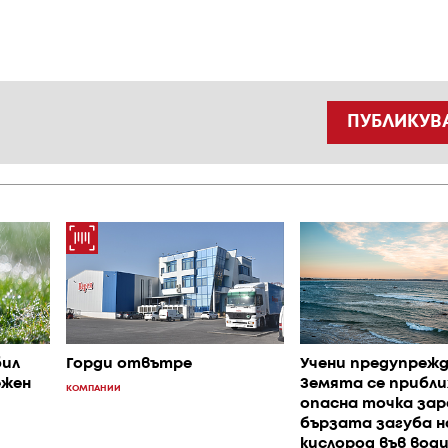
ПУБЛИКУВ
бил
Горди отвътре
Учени предупреж
ежен
Земята се прибли
КОМПАНИИ
опасна точка зар
бързата загуба н
кислород във вод