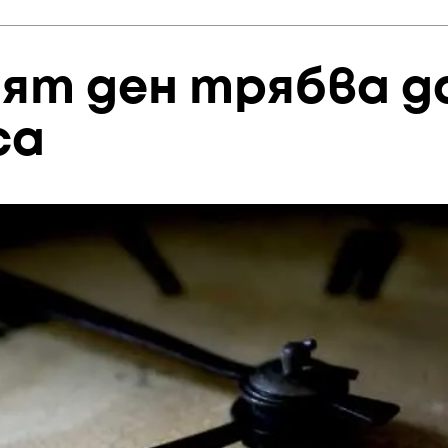
ият ден трябва д
са