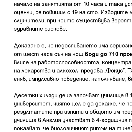
начало на занятията от 10 часа и така ус
оценки, се повишил с 19 на сто. Изводите
служители, при които съществува вероят
здравните рискове.
Доказано е, че недоспиването има сериозн
води до 710 пр
от шест часа сън на нощ
влияе на работоспособността, концентра
на лекарства и алкохол, предава „Фокус”.
гняв, импулсивно поведение, напълняване, 
Десетки хиляди деца започват училище в 
университет, чиято цел е да докаже, че 
резултатите при изпити и общото им пред
училища в Англия участват в 4-годишния 
показват, че биологичният ритъм на тине