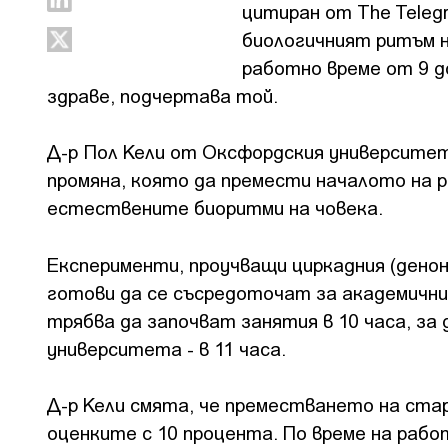
цитиран от The Teleg
биологичният ритъм н
работно време от 9 до
здраве, подчертава той.
Д-р Пол Кели от Оксфордския университет
промяна, която да премести началото на р
естествените биоритми на човека.
Експерименти, проучващи циркадния (дено
готови да се съсредоточат за академични
трябва да започват занятия в 10 часа, з
университета - в 11 часа.
Д-р Кели смята, че преместването на стар
оценките с 10 процента. По време на раб