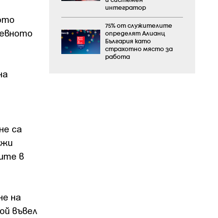
и системен
интегратор
ото
75% от служителите
шевното
определят Алианц
България като
страхотно място за
работа
на
не са
ежи
ите в
не на
ой въвел