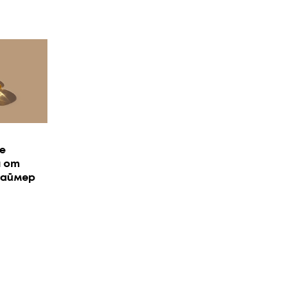
е
а от
хаймер