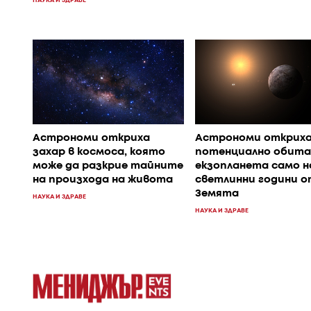
НАУКА И ЗДРАВЕ
Астрономи откриха
Астрономи открих
захар в космоса, която
потенциално обит
може да разкрие тайните
екзопланета само н
на произхода на живота
светлинни години о
Земята
НАУКА И ЗДРАВЕ
НАУКА И ЗДРАВЕ