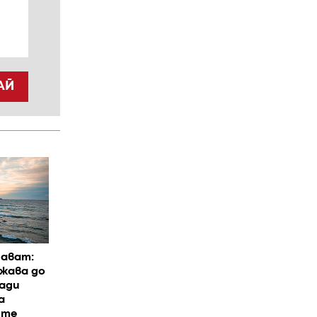
АЙ
дават:
жава до
ади
а
ите