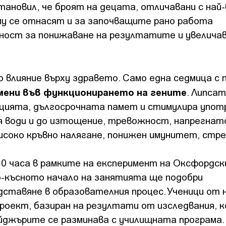
тановил, че броят на децата, отличавани с най-
 му се отнасят и за започващите рано работа
ност за понижаване на резултатите и увеличав
о влияние върху здравето. Само една седмица с 
омени във функционирането на гените
. Липсат
цията, дългосрочната памет и стимулира упо
 Тя води и до изтощение, тревожност, напрегнат
високо кръвно налягане, понижен имунитет, стре
10 часа в рамките на експеримент на Оксфордск
по-късното начало на занятията ще подобри
ставяне в образователния процес. Ученици от 
проект, базиран на резултати от изследвания, 
йджърите се разминава с училищната програма.