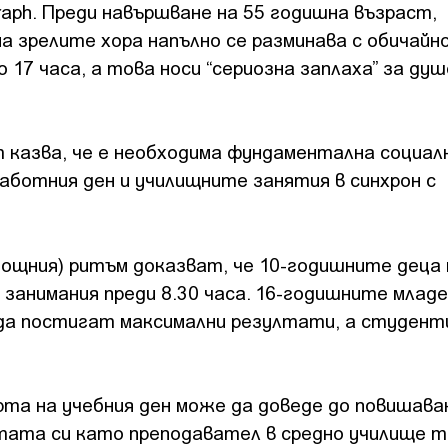
raph. Преди навършване на 55 годишна възраст,
а зрелите хора напълно се разминава с обичайн
 17 часа, а това носи “сериозна заплаха” за ду
 казва, че е необходима фундаментална социал
аботния ден и училищните занятия в синхрон с
нощния) ритъм доказват, че 10-годишните деца 
 занимания преди 8.30 часа. 16-годишните млад
а да постигат максимални резултати, а студент
та на учебния ден може да доведе до повишава
отата си като преподавател в средно училище т