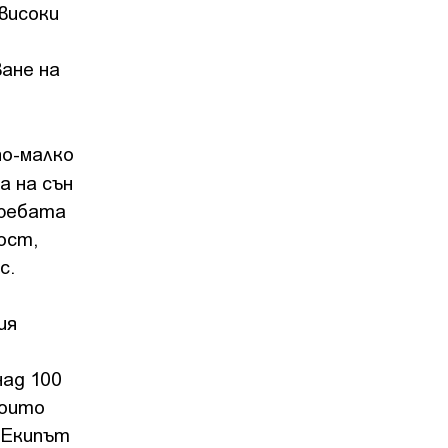
високи
ане на
по-малко
а на сън
требата
ост,
с.
ия
над 100
които
 Екипът