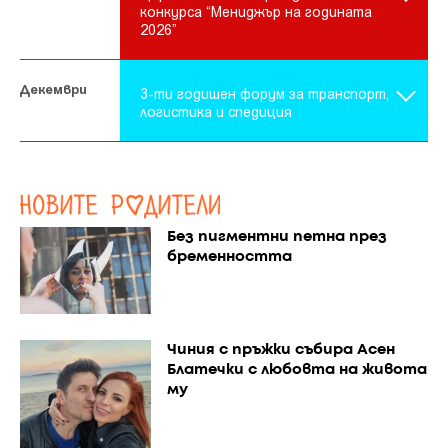
конкурса “Мениджър на годината
2026”
Декември
01.12.
3-ти годишен форум за транспорт,
логистика и спедиция
Без пигментни петна през
бременността
Чиния с пръжки събира Асен
Блатечки с любовта на живота
му