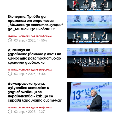
Експерти: Трябва да
преминем от стратегия
„Милиони за хоспитализации“
до „Милиони за иновации“
13-И НАЦИОНАЛЕН ЗДРАВЕН ФОРУМ
03 април 2026, 14:55ч.
Диагноза на
здравеопазването у нас: От
личностно разстройство до
хроничен дисбаланс
13-И НАЦИОНАЛЕН ЗДРАВЕН ФОРУМ
03 април 2026, 13:40ч.
Демографска криза,
изкуствен интелект и
задълбочаващи се
неравенства - как ще се
справи здравната система?
13-И НАЦИОНАЛЕН ЗДРАВЕН ФОРУМ
03 април 2026, 12:37ч.