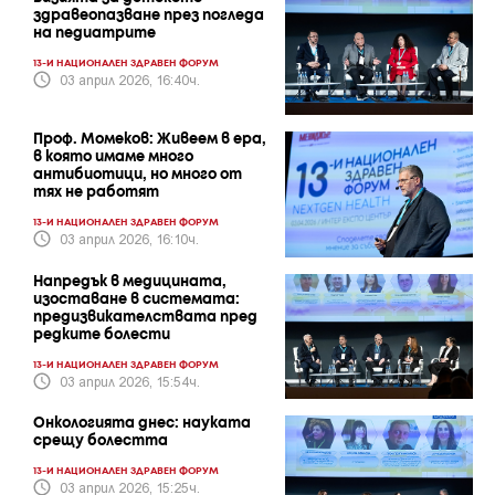
здравеопазване през погледа
на педиатрите
13-И НАЦИОНАЛЕН ЗДРАВЕН ФОРУМ
03 април 2026, 16:40ч.
Проф. Момеков: Живеем в ера,
в която имаме много
антибиотици, но много от
тях не работят
13-И НАЦИОНАЛЕН ЗДРАВЕН ФОРУМ
03 април 2026, 16:10ч.
Напредък в медицината,
изоставане в системата:
предизвикателствата пред
редките болести
13-И НАЦИОНАЛЕН ЗДРАВЕН ФОРУМ
03 април 2026, 15:54ч.
Онкологията днес: науката
срещу болестта
13-И НАЦИОНАЛЕН ЗДРАВЕН ФОРУМ
03 април 2026, 15:25ч.