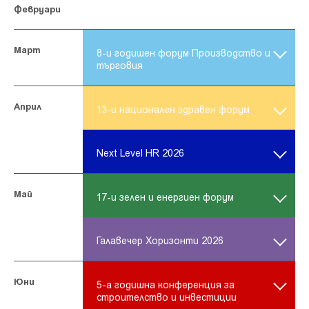
Февруари
Март
24.03.
8-и годишен форум Производство и
търговия
Април
03.04.
13-и национален здравен форум
30.04.
Next Level HR 2026
Май
19.05.
17-и зелен и енергиен форум
28.05.
Галавечер Хоризонти 2026
Юни
11.06.
5-а годишна конференция за
строителство и инвестиции