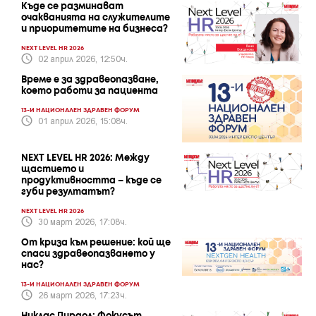
Къде се разминават
очакванията на служителите
и приоритетите на бизнеса?
NEXT LEVEL HR 2026
02 април 2026, 12:50ч.
Време е за здравеопазване,
което работи за пациента
13-И НАЦИОНАЛЕН ЗДРАВЕН ФОРУМ
01 април 2026, 15:08ч.
NEXT LEVEL HR 2026: Между
щастието и
продуктивността – къде се
губи резултатът?
NEXT LEVEL HR 2026
30 март 2026, 17:08ч.
От криза към решение: кой ще
спаси здравеопазването у
нас?
13-И НАЦИОНАЛЕН ЗДРАВЕН ФОРУМ
26 март 2026, 17:23ч.