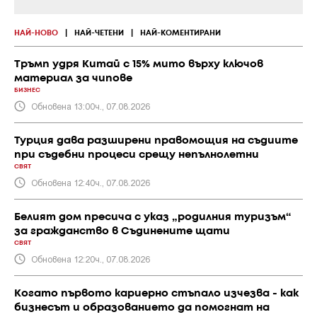
НАЙ-НОВО
|
НАЙ-ЧЕТЕНИ
|
НАЙ-КОМЕНТИРАНИ
Тръмп удря Китай с 15% мито върху ключов
материал за чипове
БИЗНЕС
Обновена 13:00ч., 07.08.2026
Турция дава разширени правомощия на съдиите
при съдебни процеси срещу непълнолетни
СВЯТ
Обновена 12:40ч., 07.08.2026
Белият дом пресича с указ „родилния туризъм“
за гражданство в Съдинените щати
СВЯТ
Обновена 12:20ч., 07.08.2026
Когато първото кариерно стъпало изчезва - как
бизнесът и образованието да помогнат на