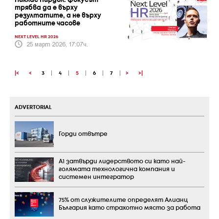
Никлас Пирдол: Фокусът
трябва да е върху
резултатите, а не върху
работните часове
NEXT LEVEL HR 2026
25 март 2026, 17:07ч.
|<
<
3
|
4
|
5
|
6
|
7
|
>
>|
ADVERTORIAL
Горди отвътре
А1 затвърди лидерството си като най-
голямата технологична компания и
системен интегратор
75% от служителите определят Алианц
България като страхотно място за работа