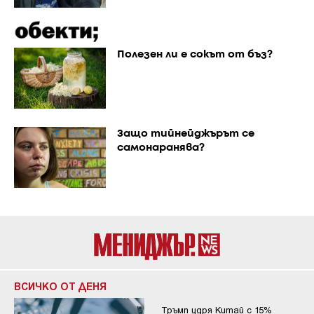
Полезен ли е сокът от бъз?
Защо тийнейджърът се
самонаранява?
ВСИЧКО ОТ ДЕНЯ
Тръмп удря Китай с 15%