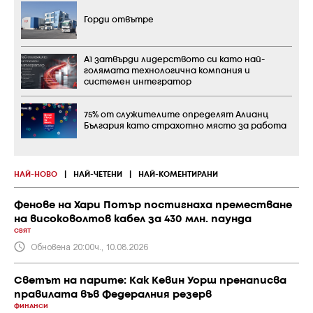
Горди отвътре
А1 затвърди лидерството си като най-
голямата технологична компания и
системен интегратор
75% от служителите определят Алианц
България като страхотно място за работа
НАЙ-НОВО
|
НАЙ-ЧЕТЕНИ
|
НАЙ-КОМЕНТИРАНИ
Фенове на Хари Потър постигнаха преместване
на високоволтов кабел за 430 млн. паунда
СВЯТ
Обновена 20:00ч., 10.08.2026
Светът на парите: Как Кевин Уорш пренаписва
правилата във Федералния резерв
ФИНАНСИ