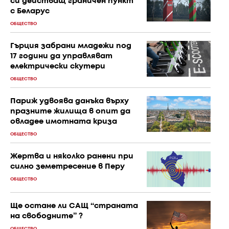
си действащ граничен пункт
с Беларус
ОБЩЕСТВО
Гърция забрани младежи под
17 години да управляват
електрически скутери
ОБЩЕСТВО
Париж удвоява данъка върху
празните жилища в опит да
овладее имотната криза
ОБЩЕСТВО
Жертва и няколко ранени при
силно земетресение в Перу
ОБЩЕСТВО
Ще остане ли САЩ “страната
на свободните” ?
ОБЩЕСТВО