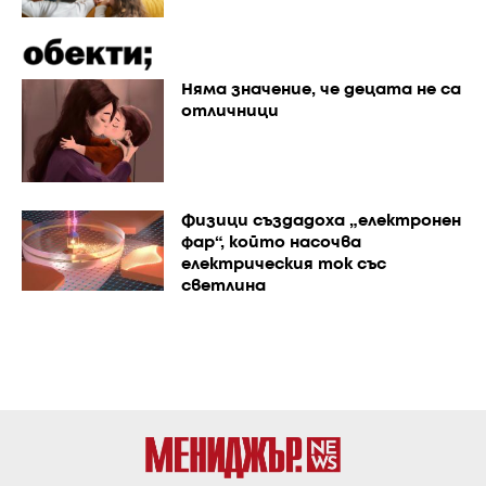
Няма значение, че децата не са
отличници
Физици създадоха „електронен
фар“, който насочва
електрическия ток със
светлина