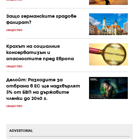
Защо германските градове
фалират?
ОБЩЕСТВО
Крахът на социалния
консерватизъм и
опасностите пред Европа
ОБЩЕСТВО
Делойт: Разходите за
отбрана в ЕС ще надхвърлят
3% от БВП на държавите
членки до 2040 г.
ОБЩЕСТВО
ADVERTORIAL