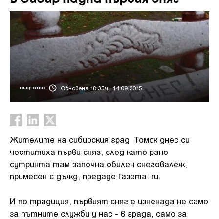
Обновена 18:35ч., 14.09.2015
ОБЩЕСТВО
Жителите на сибирския град Томск днес си
честитиха първи сняг, след като рано
сутринта там започна обилен снеговалеж,
примесен с дъжд, предаде Газета. ru.
И по традиция, първият сняг е изненада не само
за пътните служби у нас - в града, само за