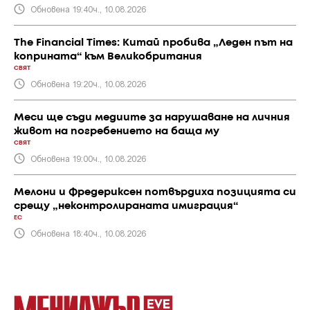
Обновена 19:40ч., 10.08.2026
The Financial Times: Китай пробива „Леден път на
коприната“ към Великобритания
СВЯТ
Обновена 19:20ч., 10.08.2026
Меси ще съди медиите за нарушаване на личния
живот на погребението на баща му
СВЯТ
Обновена 19:00ч., 10.08.2026
Мелони и Фредериксен потвърдиха позицията си
срещу „неконтролираната имиграция“
ЕС
Обновена 18:40ч., 10.08.2026