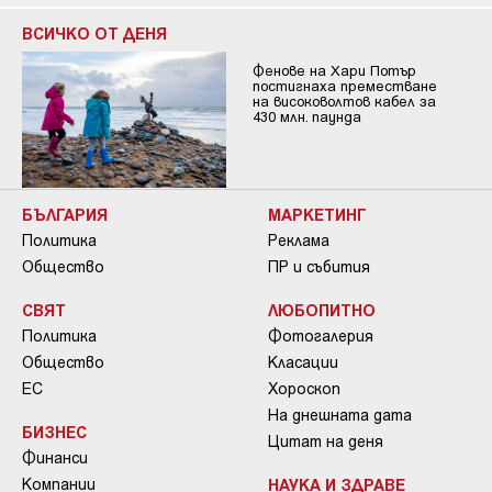
ВСИЧКО ОТ ДЕНЯ
Фенове на Хари Потър
постигнаха преместване
на високоволтов кабел за
430 млн. паунда
БЪЛГАРИЯ
МАРКЕТИНГ
Политика
Реклама
Общество
ПР и събития
СВЯТ
ЛЮБОПИТНО
Политика
Фотогалерия
Общество
Класации
ЕС
Хороскоп
На днешната дата
БИЗНЕС
Цитат на деня
Финанси
Компании
НАУКА И ЗДРАВЕ