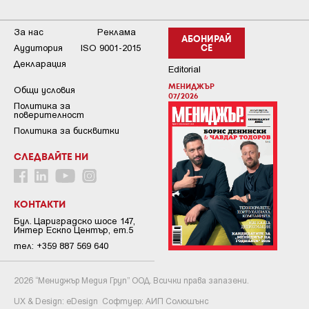
За нас
Реклама
АБОНИРАЙ
Аудитория
ISO 9001-2015
СЕ
Декларация
Editorial
МЕНИДЖЪР
Общи условия
07/2026
Пoлитикa зa
пoвepитeлнocт
Политика за бисквитки
СЛЕДВАЙТЕ НИ
КОНТАКТИ
Бул. Цариградско шосе 147,
Интер Ескпо Център, ет.5
тел: +359 887 569 640
2026 “Мениджър Медия Груп” ООД. Всички права запазени.
UX & Design:
eDesign
Софтуер:
АИП Солюшънс