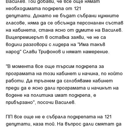
Василев. Той добави, че все още нямат
необходимата подкрепа от 121
депутати. Докато не бъдат събрани нужните
гласове, няма да се обсъжда персонален състав
на кабинета, стана ясно от думите на Василев.
Вицепремиерът в оставка заяви, че не са
водили разговори с лидера на "Има такъв
народ" Слави Трифонов и нямат намерение.
"В момента все още търсим подкрепа за
програмата на този кабинет и начина, по който
работи. Да тръгнем да сглобяваме кабинет
преди да е ясно дали програмата и начинът на
водене на политика имат подкрепа, е
прибързано", посочи Василев.
ПП все още не е събрала подкрепата на 121
депутати, каза той. На въпрос дали смятат да