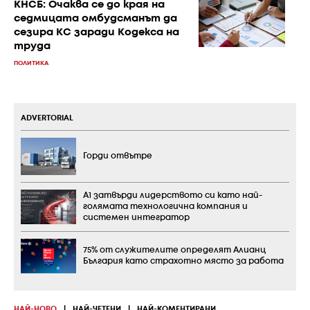
КНСБ: Очаква се до края на
седмицата омбудсманът да
сезира КС заради Кодекса на
труда
ПОЛИТИКА
ADVERTORIAL
Горди отвътре
А1 затвърди лидерството си като най-
голямата технологична компания и
системен интегратор
75% от служителите определят Алианц
България като страхотно място за работа
НАЙ-НОВО
|
НАЙ-ЧЕТЕНИ
|
НАЙ-КОМЕНТИРАНИ