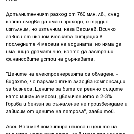
Допълнителният разход от 760 млн. лв., след
който следва да има и приходи, е трудно
изпълним, но изпълним, каза Василев. Всичко
зависи от икономическата ситуация в
последните 4 месеца на годината, но няма да
има нищо драматично, което да застраши
финансовите устои на държавата.
"Цените на електроенергията са овладени -
видяхте, че парламентът гласува компенсации
за бизнеса. Цените за бита са реално същите
като миналия месец, увеличението е 2-3%.
Горива и бензин за съжаление не произвеждаме и
зависим от цените на петрола", заяви той.
Асен Василев коментира износа и цените на
зърното, като подчерта, че в момента цената