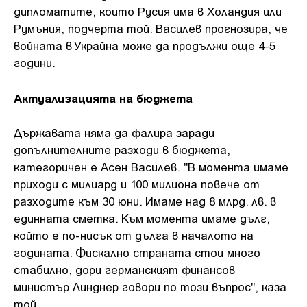
дипломатите, които Русия има в Холандия или
Румъния, подчерта той. Василев прогнозира, че
войната в Украйна може да продължи още 4-5
години.
Актуализацията на бюджета
Държавата няма да фалира заради
допълнителните разходи в бюджета,
категоричен е Асен Василев. "В момента имаме
приходи с милиард и 100 милиона повече от
разходите към 30 юни. Имаме над 8 млрд. лв. в
единната сметка. Към момента имаме дълг,
който е по-нисък от дълга в началото на
годината. Фискално страната стои много
стабилно, дори германският финансов
министър Линднер говори по този въпрос", каза
той.