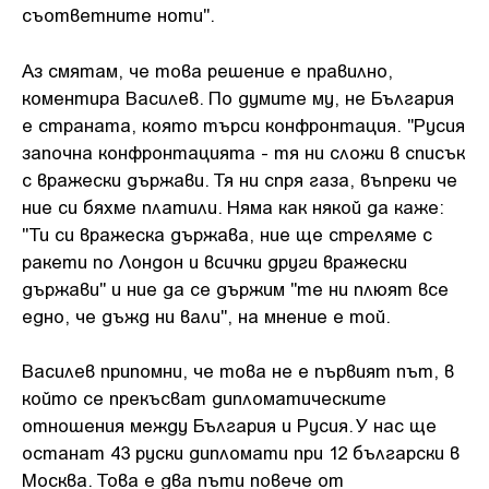
съответните ноти".
Аз смятам, че това решение е правилно,
коментира Василев. По думите му, не България
е страната, която търси конфронтация. "Русия
започна конфронтацията - тя ни сложи в списък
с вражески държави. Тя ни спря газа, въпреки че
ние си бяхме платили. Няма как някой да каже:
"Ти си вражеска държава, ние ще стреляме с
ракети по Лондон и всички други вражески
държави" и ние да се държим "те ни плюят все
едно, че дъжд ни вали", на мнение е той.
Василев припомни, че това не е първият път, в
който се прекъсват дипломатическите
отношения между България и Русия. У нас ще
останат 43 руски дипломати при 12 български в
Москва. Това е два пъти повече от