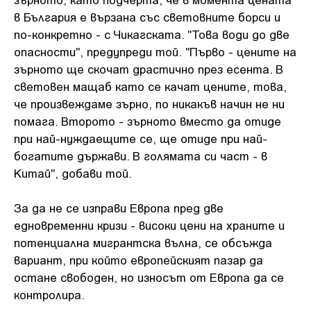
в България е вързана със световните борси и
по-конкретно - с Чикагската. "Това води до две
опасности", предупреди той. "Първо - цените на
зърното ще скочат драстично през есента. В
световен мащаб като се качат цените, това,
че произвеждаме зърно, по никакъв начин не ни
помага. Второто - зърното вместо да отиде
при най-нуждаещите се, ще отиде при най-
богатите държави. В голямата си част - в
Китай", добави той.
За да не се изправи Европа пред две
едновременни кризи - високи цени на храните и
потенциална мигрантска вълна, се обсъжда
вариант, при който европейският пазар да
остане свободен, но износът от Европа да се
контролира.