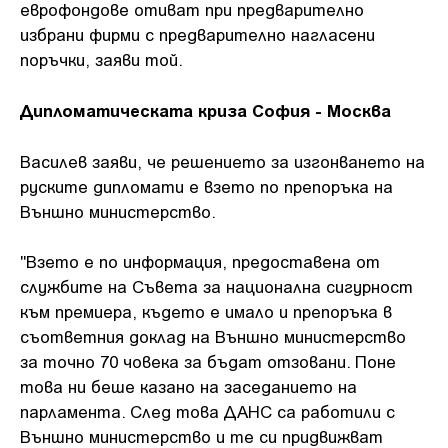
еврофондове отиват при предварително
избрани фирми с предварително нагласени
поръчки, заяви той.
Дипломатическата криза София - Москва
Василев заяви, че решението за изгонването на
руските дипломати е взето по препоръка на
Външно министерство.
"Взето е по информация, предоставена от
службите на Съвета за национална сигурност
към премиера, където е имало и препоръка в
съответния доклад на Външно министерство
за точно 70 човека за бъдат отзовани. Поне
това ни беше казано на заседанието на
парламента. След това ДАНС са работили с
Външно министерство и те си придвижват