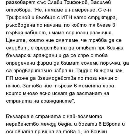
разговарят със Слави Трифонов, Василев
отговори: "Не, нямаме и намерение. С г-н
Трифонов и въобще с ИТН като структура,
ръководена по начина, по който тя влезе в
първия кабинет, имаме сериозни различия.
Целите, които ние смятаме, че трябва да се
следват, е средствата да отиват при всички
български граждани и да се спре с това
определени фирми да взимат големи поръчки, да
са предварително избрани. Трудно виждам как
ПП може да взаимодейства по този начин с
някой. Затова ние търсим в момента хора,
които много ясно искат да застанат на
страната на гражданите".
България е страната с най-голямото
неравенство между бедни и богати в Европа и
основната причина за това е, че всички