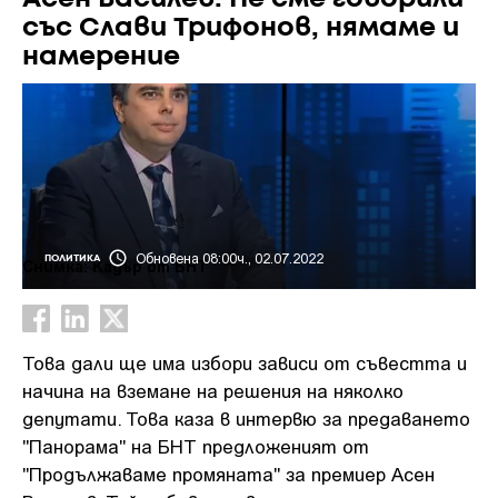
със Слави Трифонов, нямаме и
намерение
Обновена 08:00ч., 02.07.2022
ПОЛИТИКА
Снимка: Кадър от БНТ
Това дали ще има избори зависи от съвестта и
начина на вземане на решения на няколко
депутати. Това каза в интервю за предаването
"Панорама" на БНТ предложеният от
"Продължаваме промяната" за премиер Асен