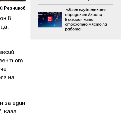
ий Резников
75% от служителите
определят Алианц
он в
България като
ца,
страхотно място за
работа
ексий
нгент от
 че
яг на
н за един
, каза