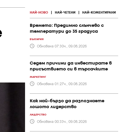
НАЙ-НОВО
|
НАЙ-ЧЕТЕНИ
|
НАЙ-КОМЕНТИРАНИ
Времето: Предимно слънчево с
е
температури до 35 градуса
БЪЛГАРИЯ
Обновена 07:30ч., 09.08.2026
Седем причини да инвестирате в
присъствието си в търсачките
МАРКЕТИНГ
Обновена 01:27ч., 09.08.2026
Как най-бързо да разпознаете
лошото лидерство
ЛИДЕРСТВО
Обновена 00:33ч., 09.08.2026