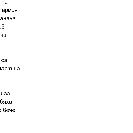
 на
 армия
танала
ов
лни
 са
част на
и за
 бяха
а вече