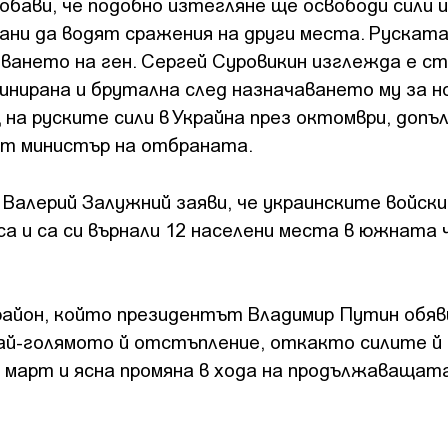
обави, че подобно изтегляне ще освободи сили и
ани да водят сражения на други места. Руската
ването на ген. Сергей Суровикин изглежда е с
инирана и брутална след назначаването му за н
на руските сили в Украйна през октомври, допъ
ят министър на отбраната.
Валерий Залужний заяви, че украинските войски
са и са си върнали 12 населени места в южната 
айон, който президентът Владимир Путин обяв
най-голямото й отстъпление, откакто силите й
 март и ясна промяна в хода на продължаващат