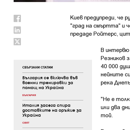
Киев предупреди, че 
"град на смъртта" и 
предаде Ройтерс, цит
В интервю
Резников з
40 000 душ
СВЪРЗАНИ СТАТИИ
нейните си
България се включва във
река Днепъ
военни тренировки за
помощ на Украйна
БЪЛГАРИЯ
"Не е толк
или два дн
Италия засега спира
доставките на оръжие за
той.
Украйна
СВЯТ