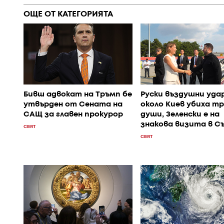
ОЩЕ ОТ КАТЕГОРИЯТА
Бивш адвокат на Тръмп бе
Руски въздушни уда
утвърден от Сената на
около Киев убиха т
САЩ за главен прокурор
души, Зеленски е на
знакова визита в С
СВЯТ
СВЯТ