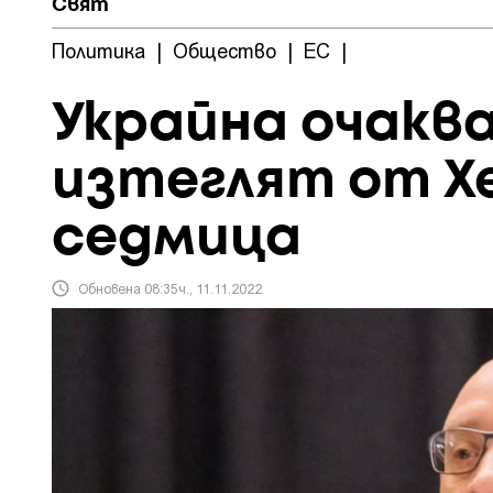
Свят
Политика
|
Общество
|
ЕС
|
Украйна очаква
изтеглят от Х
седмица
Обновена 08:35ч., 11.11.2022