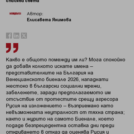
спасява света
Автор:
Елисавета Якимова
Какво е общото помежду им ли? Мога спокойно
да добавя колкото искате имена –
представителките на България на
Венецианското биенале 2026, нападнати
жестоко в български социални мрежи,
забележете, заради предполагаемото им
отсъствие от протестите срещу агресора
Русия на изложението – възприемано като
невъзможната неутралност от тяхна страна;
както и журито на самото Биенале, което
подаде безпрецедентна оставка дни преди
откриването в отказ да оценява Русия и