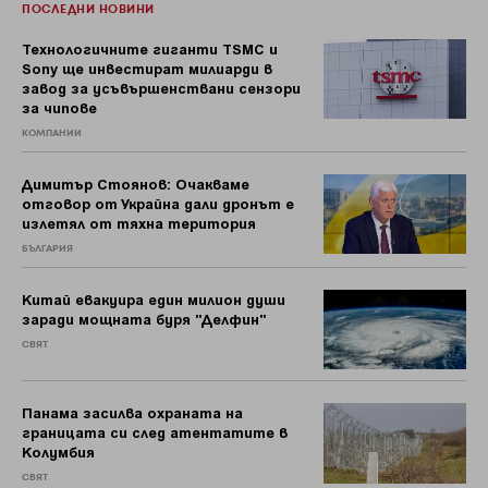
ПОСЛЕДНИ НОВИНИ
Технологичните гиганти TSMC и
Sony ще инвестират милиарди в
завод за усъвършенствани сензори
за чипове
КОМПАНИИ
Димитър Стоянов: Очакваме
отговор от Украйна дали дронът е
излетял от тяхна територия
БЪЛГАРИЯ
Китай евакуира един милион души
заради мощната буря "Делфин"
СВЯТ
Панама засилва охраната на
границата си след атентатите в
Колумбия
СВЯТ