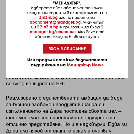
Господ Исус Христос всяка дума, която се пее в
"МЕНИДЖЪР"
.
Изберете своя абонаментен план
тази песен, и силата ѝ върху страната ни“,
след регистрация в платформата ни
остава любимият ми фейсбук цитат, събираем
ZinZin.bg
или ни пишете на
за цялата анатема, която привидя в Bangaranga
abonament@manager.bg
. Акаунтът
Ви в
ZinZin.bg
е приложим за вход в
евросатанизъм с разрушителна за нацията
manager.bg/списание
. Ако вече сте
сила.
абонат, влезте в своя акаунт.
Цялата концепция около избора на изпълнителя
ВХОД В СПИСАНИЕ
и песента, както и стратегическото
Или продължете към безплатното
изграждане на представянето ѝ за конкурса, не
съдържание на
Мениджър News
заинтригуваха българската публика, заета да
кръстосва шпаги в отровната истерия, изляла
се след конкурса на БНТ.
Реализирано с единствената амбиция да бъде
завършен глобален продукт в жанра си,
изпълнението на Дара постигна своята цел –
феноменална континентална популярност и
отлично представяне. Но и я надхвърли. Едва ли
Дара или някой от екипа е искал и очаквал