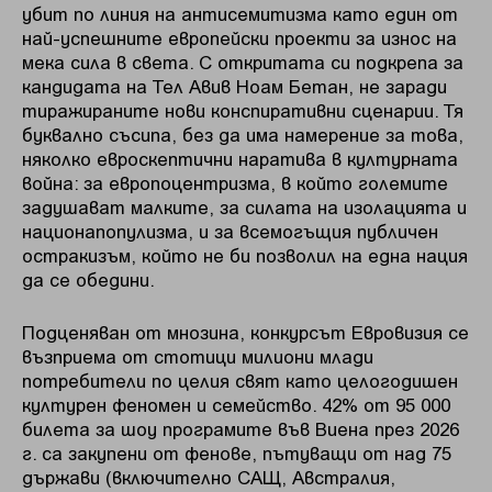
убит по линия на антисемитизма като един от
най-успешните европейски проекти за износ на
мека сила в света. С откритата си подкрепа за
кандидата на Тел Авив Ноам Бетан, не заради
тиражираните нови конспиративни сценарии. Тя
буквално съсипа, без да има намерение за това,
няколко евроскептични наратива в културната
война: за европоцентризма, в който големите
задушават малките, за силата на изолацията и
национапопулизма, и за всемогъщия публичен
остракизъм, който не би позволил на една нация
да се обедини.
Подценяван от мнозина, конкурсът Евровизия се
възприема от стотици милиони млади
потребители по целия свят като целогодишен
културен феномен и семейство. 42% от 95 000
билета за шоу програмите във Виена през 2026
г. са закупени от фенове, пътуващи от над 75
държави (включително САЩ, Австралия,