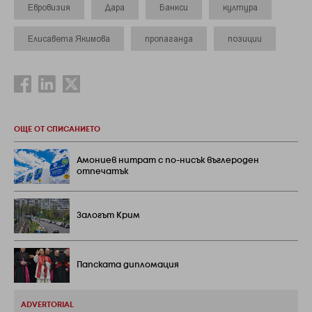
Евровизия
Дара
Банкси
култура
Елисавета Якимова
пропаганда
позиции
ОЩЕ ОТ СПИСАНИЕТО
Амониев нитрат с по-нисък въглероден
отпечатък
Залогът Крим
Папската дипломация
ADVERTORIAL