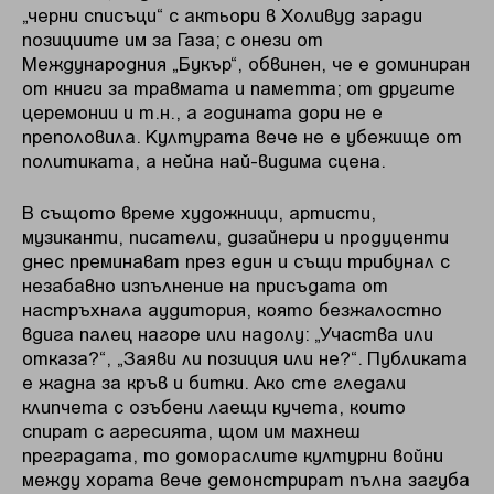
„черни списъци“ с актьори в Холивуд заради
позициите им за Газа; с онези от
Международния „Букър“, обвинен, че е доминиран
от книги за травмата и паметта; от другите
церемонии и т.н., а годината дори не е
преполовила. Културата вече не е убежище от
политиката, а нейна най-видима сцена.
В същото време художници, артисти,
музиканти, писатели, дизайнери и продуценти
днес преминават през един и същи трибунал с
незабавно изпълнение на присъдата от
настръхнала аудитория, която безжалостно
вдига палец нагоре или надолу: „Участва или
отказа?“, „Заяви ли позиция или не?“. Публиката
е жадна за кръв и битки. Ако сте гледали
клипчета с озъбени лаещи кучета, които
спират с агресията, щом им махнеш
преградата, то домораслите културни войни
между хората вече демонстрират пълна загуба