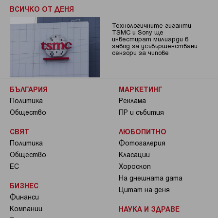
ВСИЧКО ОТ ДЕНЯ
Технологичните гиганти
TSMC и Sony ще
инвестират милиарди в
завод за усъвършенствани
сензори за чипове
БЪЛГАРИЯ
МАРКЕТИНГ
Политика
Реклама
Общество
ПР и събития
СВЯТ
ЛЮБОПИТНО
Политика
Фотогалерия
Общество
Класации
ЕС
Хороскоп
На днешната дата
БИЗНЕС
Цитат на деня
Финанси
Компании
НАУКА И ЗДРАВЕ