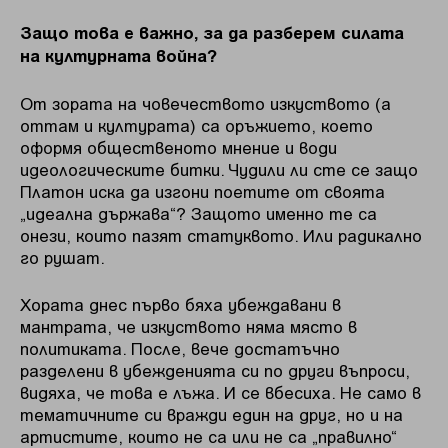
Защо това е важно, за да разберем силата
на културната война?
От зората на човечеството изкуството (а
оттам и културата) са оръжието, което
оформя общественото мнение и води
идеологическите битки. Чудили ли сте се защо
Платон иска да изгони поетите от своята
„идеална държава“? Защото именно те са
онези, които пазят статуквото. Или радикално
го рушат.
Хората днес първо бяха убеждавани в
мантрата, че изкуството няма място в
политиката. После, вече достатъчно
разделени в убежденията си по други въпроси,
видяха, че това е лъжа. И се вбесиха. Не само в
тематичните си вражди един на друг, но и на
артистите, които не са или не са „правилно“