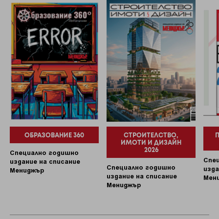
ОБРАЗОВАНИЕ 360
СТРОИТЕЛСТВО,
ИМОТИ И ДИЗАЙН
2026
Специално годишно
Спе
издание на списание
Специално годишно
изда
Мениджър
издание на списание
Мен
Мениджър