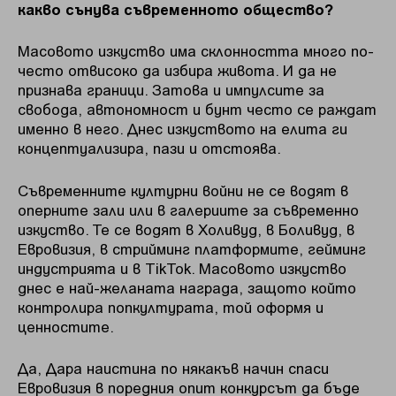
какво сънува съвременното общество?
Масовото изкуство има склонността много по-
често отвисоко да избира живота. И да не
признава граници. Затова и импулсите за
свобода, автономност и бунт често се раждат
именно в него. Днес изкуството на елита ги
концептуализира, пази и отстоява.
Съвременните културни войни не се водят в
оперните зали или в галериите за съвременно
изкуство. Те се водят в Холивуд, в Боливуд, в
Евровизия, в стрийминг платформите, гейминг
индустрията и в TikTok. Масовото изкуство
днес е най-желаната награда, защото който
контролира попкултурата, той оформя и
ценностите.
Да, Дара наистина по някакъв начин спаси
Евровизия в поредния опит конкурсът да бъде