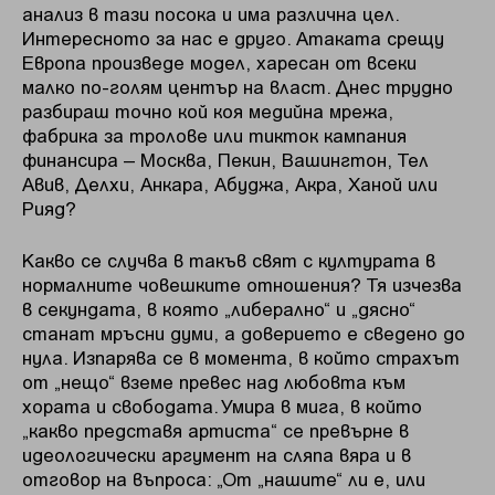
анализ в тази посока и има различна цел.
Интересното за нас е друго. Атаката срещу
Европа произведе модел, харесан от всеки
малко по-голям център на власт. Днес трудно
разбираш точно кой коя медийна мрежа,
фабрика за тролове или тикток кампания
финансира – Москва, Пекин, Вашингтон, Тел
Авив, Делхи, Анкара, Абуджа, Акра, Ханой или
Рияд?
Какво се случва в такъв свят с културата в
нормалните човешките отношения? Тя изчезва
в секундата, в която „либерално“ и „дясно“
станат мръсни думи, а доверието е сведено до
нула. Изпарява се в момента, в който страхът
от „нещо“ вземе превес над любовта към
хората и свободата. Умира в мига, в който
„какво представя артиста“ се превърне в
идеологически аргумент на сляпа вяра и в
отговор на въпроса: „От „нашите“ ли е, или