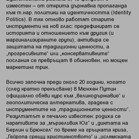
изместен – от открита държавна пропаганда
към т.нар. политики на идентичността (Identity
Politics). В тях отново работят старите
инструменти на нов глас: предефинират се
историята и отношението към другия (и
маргинализираните групи), активира се
защитата на традиционни ценности, а
„прогресивните“ или „консервативните“
послания се превръщат в обикновен, но мощен
маркетинг трик.
Всичко започна преди около 20 години, когато
(след кратко прекъсване) в Мюнхен Путин
официално обяви курс към „великодържавие“ и
геополитическа алтернатива, градена с
инструментите на „традиционните ценности“.
Резултатът е печално известен: родиха се
наративите за „мързеливия Юг“ и „диктата на
Берлин и Брюксел“ по време на гръцката криза,
„Гейропа срещу християнството“ и „ислямската