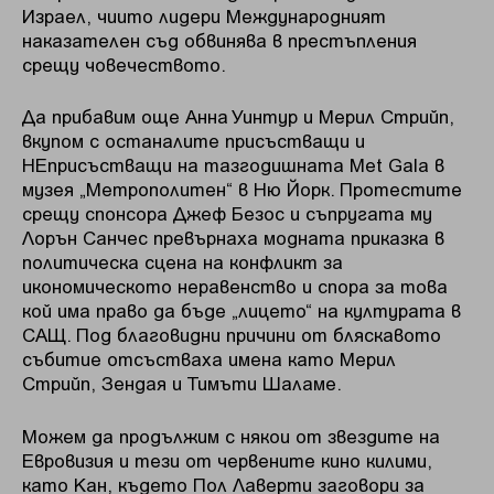
Израел, чиито лидери Международният
наказателен съд обвинява в престъпления
срещу човечеството.
Да прибавим още Анна Уинтур и Мерил Стрийп,
вкупом с останалите присъстващи и
НЕприсъстващи на тазгодишната Met Gala в
музея „Метрополитен“ в Ню Йорк. Протестите
срещу спонсора Джеф Безос и съпругата му
Лорън Санчес превърнаха модната приказка в
политическа сцена на конфликт за
икономическото неравенство и спора за това
кой има право да бъде „лицето“ на културата в
САЩ. Под благовидни причини от бляскавото
събитие отсъстваха имена като Мерил
Стрийп, Зендая и Тимъти Шаламе.
Можем да продължим с някои от звездите на
Евровизия и тези от червените кино килими,
като Кан, където Пол Лаверти заговори за