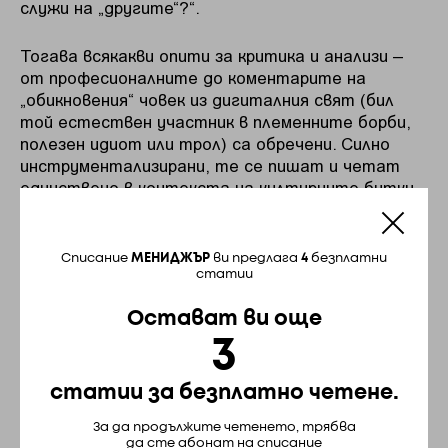
служи на „другите“?“.
Тогава всякакви опити за критика и анализи –
от професионалните до коментарите на
„обикновения“ човек из дигиталния свят (бил
той естествен участник в племенните борби,
полезен идиот или трол) са обречени. Силно
инструментализирани, те се пишат и четат
единствено в контекста на културните битки.
I’m not Bangaranga
Списание
МЕНИДЖЪР
ви предлага
4
безплатни
статии
Въпреки доскоро традиционното си презрение
към „скучния и нагласен политически конкурс“
Остават ви още
враждуващите лагери в българското общество
3
се хванаха гуша за гуша, теоретизирайки какво
е изкуство и доколко Bangaranga е
представителна за идентичността, езика и
статии за безплатно четене.
религията, без да знаят фактите. Нещата
За да продължите четенето, трябва
бяха доста сериозни. „Разрушавам в Името на
да сте абонат на списание