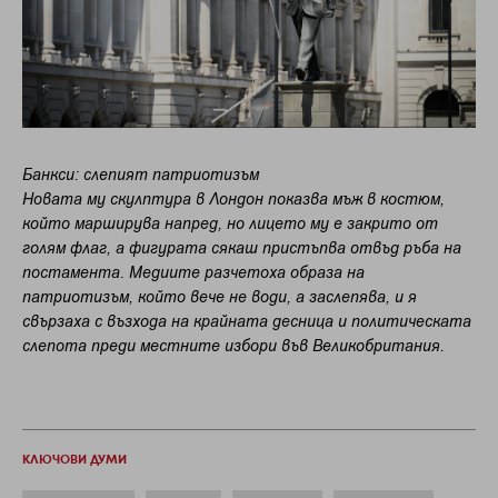
Банкси: слепият патриотизъм
Новата му скулптура в Лондон показва мъж в костюм,
който марширува напред, но лицето му е закрито от
голям флаг, а фигурата сякаш пристъпва отвъд ръба на
постамента. Медиите разчетоха образа на
патриотизъм, който вече не води, а заслепява, и я
свързаха с възхода на крайната десница и политическата
слепота преди местните избори във Великобритания.
КЛЮЧОВИ ДУМИ