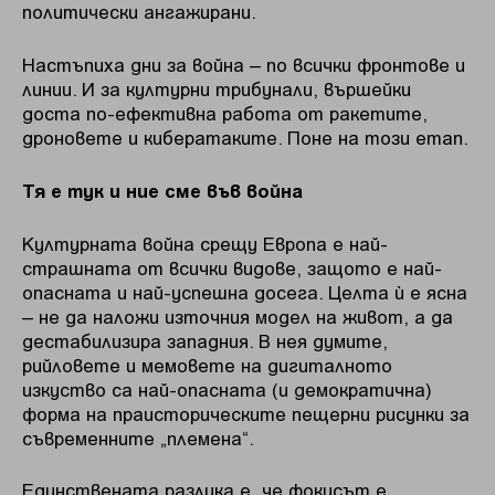
политически ангажирани.
Настъпиха дни за война – по всички фронтове и
линии. И за културни трибунали, вършейки
доста по-ефективна работа от ракетите,
дроновете и кибератаките. Поне на този етап.
Тя е тук и ние сме във война
Културната война срещу Европа е най-
страшната от всички видове, защото е най-
опасната и най-успешна досега. Целта ѝ е ясна
– не да наложи източния модел на живот, а да
дестабилизира западния. В нея думите,
рийловете и мемовете на дигиталното
изкуство са най-опасната (и демократична)
форма на праисторическите пещерни рисунки за
съвременните „племена“.
Единствената разлика е, че фокусът е