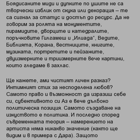
Боядисаните миди и дупките по ушите не са
творчески изблик от скука или декорация – те
са сигнал за статус и достъп до ресурс. Да не
говорим за ролята на монументите,
пирамидите, дворците и катедралите,
поръчковите Гилгамеш и „Илиада“, Ведите,
Библията, Корана, вестниците, книгите,
музиката, портретите и пейзажите,
двуизмерните и триизмерните вече картини,
които гледаме в захлас.
Ще кажете, ами чистият личен разказ?
Интимният стих за несподелена любов?
Самото право и възможност да изразиш себе
си, субективното си Аз е вече дълбоко
политическа позиция. Самото създаване на
изкуството е политика. И последно според
съвременната теория – намерението на
артиста няма никакво значение (както ще
видим и в примера с Дара). Защото