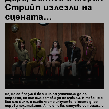
Стрийп излезли на
сцената…
Не, не са влезли в бар и не са започнали да се
стрелят, но ние сме готови да се избием. И това не е
виц или филм, а глобалното изкуство, с което днес
пирува политиката. А то става, изтупва си праха… и