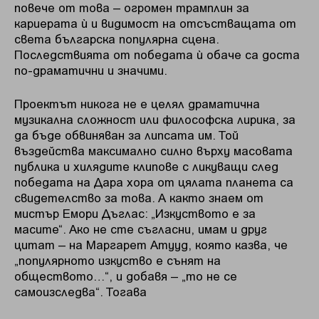
повече от това – огромен трамплин за
кариерата ѝ и видимост на отсъстващата от
света българска популярна сцена.
Последствията от победата ѝ обаче са доста
по-драматични и значими.
Проектът никога не е целял драматична
музикална сложност или философска лирика, за
да бъде обвиняван за липсата им. Той
въздейства максимално силно върху масовата
публика и хилядите клипове с ликуващи след
победата на Дара хора от цялата планета са
свидетелство за това. А както знаем от
мистър Емори Дъглас: „Изкуството е за
масите“. Ако не сте съгласни, имам и друг
цитат – на Маргарет Атууд, която казва, че
„популярното изкуство е сънят на
обществото…“, и добавя – „то не се
самоизследва“. Тогава