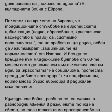
доктрината на „полезните идиоти“) в
културната война с Европа.
Полетели на крилете на вярата, че
традиционните стълбове на европейската
цивилизация (наука, образование, християнско
наследство и право) са „системно
потиснически“, те не правят нищо друго, освен
да легитимират „защитниците на
нормалността“ от Изтока. И без да се
връщаме към младежките бунтове от 60-те,
можем само да намигнем към еклектичните им
идеи за „красотата“ на социализма, протеста
срещу „новите господари“ или пацифизма им,
който много бързо еволюира в радикален
милитаризъм.
Културните войни, разбира се, са сложни и
разнородни явления в различните точки на
света, но този текст няма пространство за