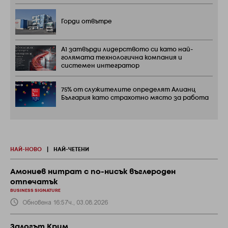
Горди отвътре
А1 затвърди лидерството си като най-
голямата технологична компания и
системен интегратор
75% от служителите определят Алианц
България като страхотно място за работа
НАЙ-НОВО
|
НАЙ-ЧЕТЕНИ
Амониев нитрат с по-нисък въглероден
отпечатък
BUSINESS SIGNATURE
Обновена 16:57ч., 03.08.2026
Залогът Крим