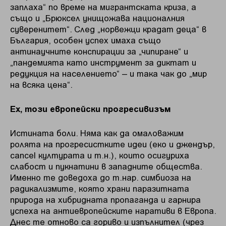
заплаха“ по време на мигрантската криза, а
също и „Брюксел унищожава националния
суверенитет“. След „норвежци крадат деца“ в
България, особен успех имаха също
антинаучните конспирации за „чипиране“ и
„пандемията като инструмент за диктат и
редукция на населението“ – и така чак до „мир
на всяка цена“.
Ех, този европейски прогресивизъм
Истината боли. Няма как да омаловажим
ролята на прогресистките идеи (еко и джендър,
cancel културата и т.н.), които осигуриха
слабост и пукнатини в западните общества.
Именно те доведоха до т.нар. симбиоза на
радикализмите, която храни паразитната
природа на хибридната пропаганда и гарнира
успеха на антиевропейските наративи в Европа.
Днес те отново са гориво и изпълнител (чрез