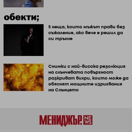
5 неща, които мъжът прави без
съжаление, ако вече е решил да
си тръгне
Снимки с най-висока резолюция
на слънчевата повърхност
разкриват вихри, които може да
обяснят мощните изригвания
на Слънцето