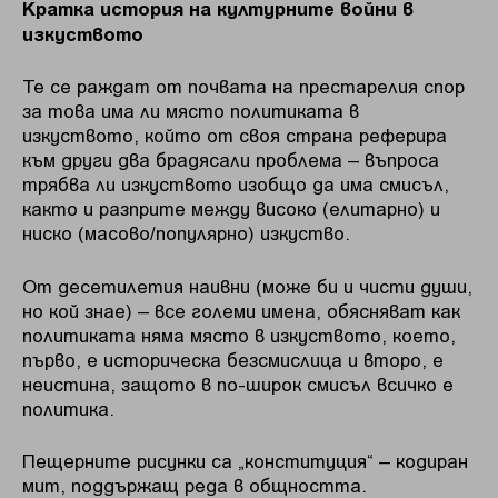
Кратка история на културните войни в
изкуството
Те се раждат от почвата на престарелия спор
за това има ли място политиката в
изкуството, който от своя страна реферира
към други два брадясали проблема – въпроса
трябва ли изкуството изобщо да има смисъл,
както и разприте между високо (елитарно) и
ниско (масово/популярно) изкуство.
От десетилетия наивни (може би и чисти души,
но кой знае) – все големи имена, обясняват как
политиката няма място в изкуството, което,
първо, е историческа безсмислица и второ, е
неистина, защото в по-широк смисъл всичко е
политика.
Пещерните рисунки са „конституция“ – кодиран
мит, поддържащ реда в общността.