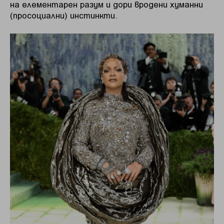
на елементарен разум и дори вродени хуманни
(просоциални) инстинкти.