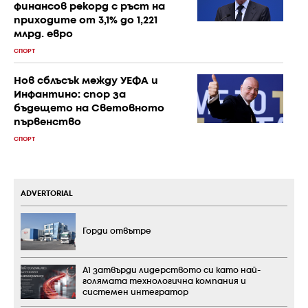
финансов рекорд с ръст на
приходите от 3,1% до 1,221
млрд. евро
СПОРТ
Нов сблъсък между УЕФА и
Инфантино: спор за
бъдещето на Световното
първенство
СПОРТ
ADVERTORIAL
Горди отвътре
А1 затвърди лидерството си като най-
голямата технологична компания и
системен интегратор