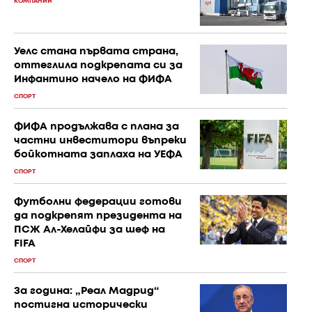
КОМПАНИИ
Уелс стана първата страна,
оттеглила подкрепата си за
Инфантино начело на ФИФА
СПОРТ
ФИФА продължава с плана за
частни инвеститори въпреки
бойкотната заплаха на УЕФА
СПОРТ
Футболни федерации готови
да подкрепят президента на
ПСЖ Ал-Хелайфи за шеф на
FIFA
СПОРТ
За година: „Реал Мадрид“
постигна исторически