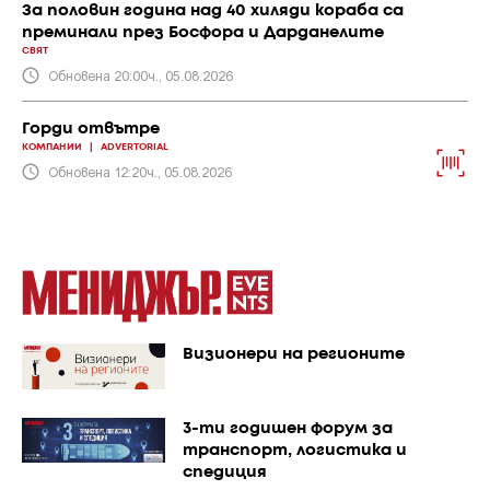
За половин година над 40 хиляди кораба са
преминали през Босфора и Дарданелите
СВЯТ
Обновена 20:00ч., 05.08.2026
Горди отвътре
КОМПАНИИ
|
ADVERTORIAL
Обновена 12:20ч., 05.08.2026
Визионери на регионите
3-ти годишен форум за
транспорт, логистика и
спедиция