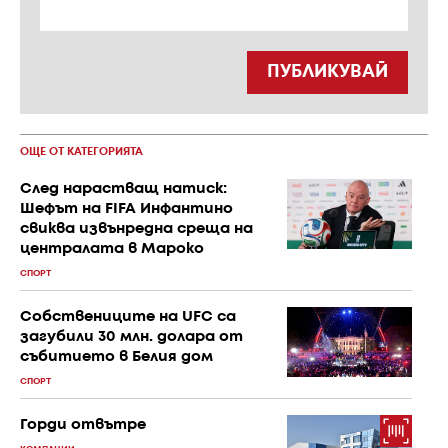
ПУБЛИКУВАЙ
ОЩЕ ОТ КАТЕГОРИЯТА
След нарастващ натиск:
Шефът на FIFA Инфантино
свиква извънредна среща на
централата в Мароко
СПОРТ
Собствениците на UFC са
загубили 30 млн. долара от
събитието в Белия дом
СПОРТ
Горди отвътре