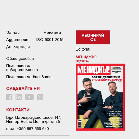
За нас
Реклама
АБОНИРАЙ
Аудитория
ISO 9001-2015
СЕ
Декларация
Editorial
МЕНИДЖЪР
Общи условия
07/2026
Пoлитикa зa
пoвepитeлнocт
Политика за бисквитки
СЛЕДВАЙТЕ НИ
КОНТАКТИ
Бул. Цариградско шосе 147,
Интер Ескпо Център, ет.5
тел: +359 887 569 640