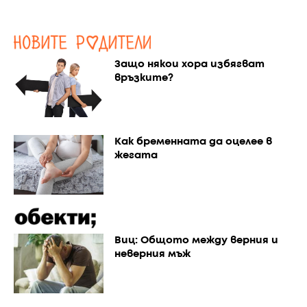
Защо някои хора избягват
връзките?
Как бременната да оцелее в
жегата
Виц: Общото между верния и
неверния мъж