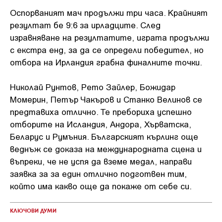
Оспорваният мач продължи три часа. Крайният
резултат бе 9:6 за ирладците. След
изравняване на резултатите, играта продължи
с екстра енд, за да се определи победител, но
отбора на Ирландия грабна финалните точки.
Николай Рунтов, Рето Зайлер, Божидар
Момерин, Петър Чакъров и Станко Велинов се
предтавиха отлично. Те пребориха успешно
отборите на Исландия, Андора, Хърватска,
Беларус и Румъния. Българският кърлинг още
веднъж се доказа на международната сцена и
въпреки, че не успя да вземе медал, направи
заявка за за един отлично подготвен тим,
който има какво още да покаже от себе си.
КЛЮЧОВИ ДУМИ