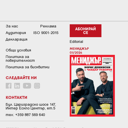
За нас
Реклама
АБОНИРАЙ
Аудитория
ISO 9001-2015
СЕ
Декларация
Editorial
МЕНИДЖЪР
Общи условия
07/2026
Пoлитикa зa
пoвepитeлнocт
Политика за бисквитки
СЛЕДВАЙТЕ НИ
КОНТАКТИ
Бул. Цариградско шосе 147,
Интер Ескпо Център, ет.5
тел: +359 887 569 640