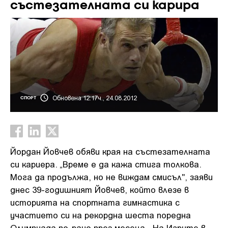
състезателната си карира
Обновена 12:17ч., 24.08.2012
СПОРТ
Йордан Йовчев обяви края на състезателната
си кариера. „Време е да кажа стига толкова.
Мога да продължа, но не виждам смисъл", заяви
днес 39-годишният Йовчев, който влезе в
историята на спортната гимнастика с
участието си на рекордна шеста поредна
Олимпиада по-рано през месеца. На Игрите в