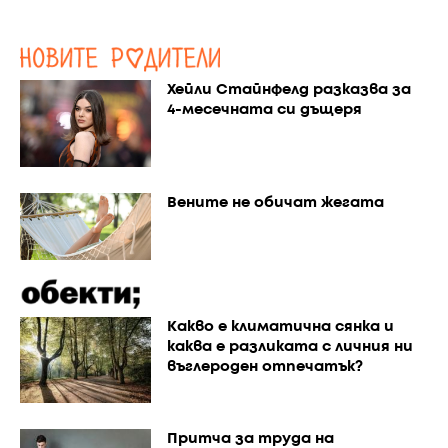
Хейли Стайнфелд разказва за
4-месечната си дъщеря
Вените не обичат жегата
Каквo е климатична сянка и
каква е разликата с личния ни
въглероден отпечатък?
Притча за труда на