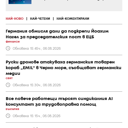
НАЙ-НОВО
|
НАЙ-ЧЕТЕНИ
|
НАЙ-КОМЕНТИРАНИ
Германия обмисля дали да подкрепи Йоахим
Нагел за председателския пост в ЕЦБ
ФИНАНСИ
Обновена 15:45ч., 06.08.2026
Руски дронове атакуваха германския товарен
кораб „EMIL“ в Черно море, съобщават германски
медии
СВЯТ
Обновена 15:30ч., 06.08.2026
Все повече работещи търсят синдикалния AI
консултант за трудовоправна помощ
БЪЛГАРИЯ
Обновена 15:15ч., 06.08.2026