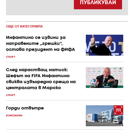
ПУБЛИКУВАЙ
ОЩЕ ОТ КАТЕГОРИЯТА
Инфантино се извини за
направените „грешки“,
остава президент на ФИФА
СПОРТ
След нарастващ натиск:
Шефът на FIFA Инфантино
свиква извънредна среща на
централата в Мароко
СПОРТ
Горди отвътре
КОМПАНИИ