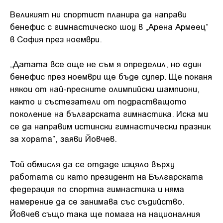
Великият ни спортист планира да направи
бенефис с гимнастическо шоу в „Арена Армеец”
в София през ноември.
„Датата все още не съм я определил, но един
бенефис през ноември ще бъде супер. Ще поканя
някои от най-пресните олимпийски шампиони,
както и състезатели от подрастващото
поколение на българската гимнастика. Иска ми
се да направим истински гимнастически празник
за хората”, заяви Йовчев.
Той обмисля да се отдаде изцяло върху
работата си като президент на Българската
федерация по спортна гимнастика и няма
намерение да се занимава със съдийство.
Йовчев също така ще помага на националния