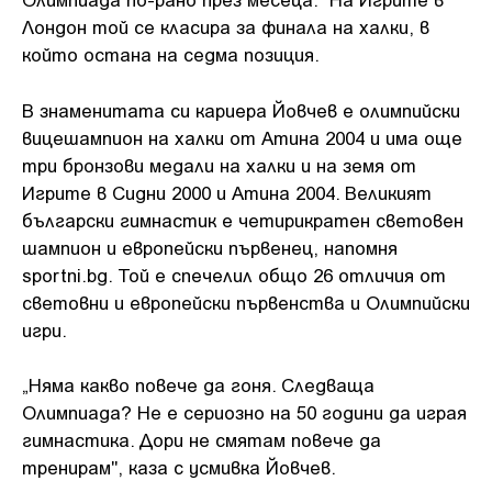
Лондон той се класира за финала на халки, в
който остана на седма позиция.
В знаменитата си кариера Йовчев е олимпийски
вицешампион на халки от Атина 2004 и има още
три бронзови медали на халки и на земя от
Игрите в Сидни 2000 и Атина 2004. Великият
български гимнастик е четирикратен световен
шампион и европейски първенец, напомня
sportni.bg. Той е спечелил общо 26 отличия от
световни и европейски първенства и Олимпийски
игри.
„Няма какво повече да гоня. Следваща
Олимпиада? Не е сериозно на 50 години да играя
гимнастика. Дори не смятам повече да
тренирам", каза с усмивка Йовчев.