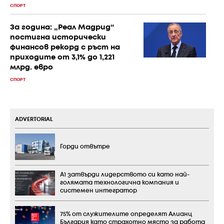
СПОРТ
За година: „Реал Мадрид“
постигна исторически
финансов рекорд с ръст на
приходите от 3,1% до 1,221
млрд. евро
СПОРТ
ADVERTORIAL
Горди отвътре
А1 затвърди лидерството си като най-
голямата технологична компания и
системен интегратор
75% от служителите определят Алианц
България като страхотно място за работа