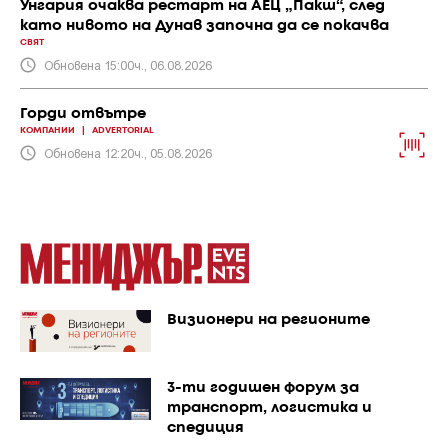
Унгария очаква рестарт на АЕЦ „Пакш“, след
като нивото на Дунав започна да се покачва
СВЯТ
Обновена 15:00ч., 06.08.2026
Горди отвътре
КОМПАНИИ
|
ADVERTORIAL
Обновена 12:20ч., 05.08.2026
Визионери на регионите
3-ти годишен форум за
транспорт, логистика и
спедиция