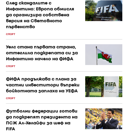
След скандалите с
Инфантино: Европа обмисля
да организира собствена
версия на Световното
първенство
СПОРТ
Уелс стана първата страна,
оттеглила подкрепата си за
Инфантино начело на ФИФА
СПОРТ
ФИФА продължава с плана за
частни инвеститори въпреки
бойкотната заплаха на УЕФА
СПОРТ
Футболни федерации готови
да подкрепят президента на
ПСЖ Ал-Хелайфи за шеф на
FIFA