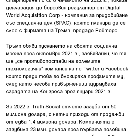
декларация до борсовия регулатор от Digital
World Acquisition Corp - компания за придобиване
със специална цел (SPAC), която планира да се
слее с фирмата на Тръмп, предаде Ройтерс.
Тръмп обяви пускането на своята социална
мрежа през октомври 2021 г., заявявайки, че тя
ще „се противопостави на големите
технологични“ компании като Twitter и Facebook,
които преди това го блокираха профилите му,
след като негови привърженици щурмуваха
сградата на Конгреса през януари 2021 г.
За 2022 г. Truth Social отчете загуба от 50
милиона долара, с нетни приходи от продажби
от едва 1,4 милиона долара. Компанията е
загубила 23 млн. долара през първата половина