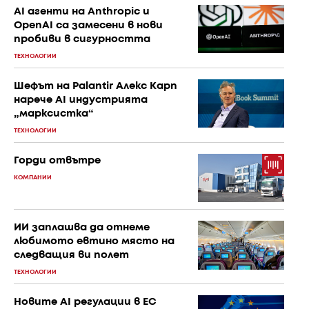
AI агенти на Anthropic и
OpenAI са замесени в нови
пробиви в сигурността
ТЕХНОЛОГИИ
Шефът на Palantir Алекс Карп
нарече AI индустрията
„марксистка“
ТЕХНОЛОГИИ
Горди отвътре
КОМПАНИИ
ИИ заплашва да отнеме
любимото евтино място на
следващия ви полет
ТЕХНОЛОГИИ
Новите AI регулации в ЕС