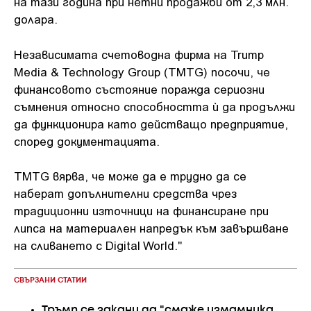
на тази година при нетни продажби от 2,3 млн.
долара.
Независимата счетоводна фирма на Trump
Media & Technology Group (TMTG) посочи, че
финансовото състояние поражда сериозни
съмнения относно способността ѝ да продължи
да функционира като действащо предприятие,
според документацията.
TMTG вярва, че може да е трудно да се
наберат допълнителни средства чрез
традиционни източници на финансиране при
липса на материален напредък към завършване
на сливането с Digital World."
СВЪРЗАНИ СТАТИИ
Тръмп се закани да "смаже измамника