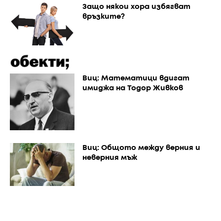
Защо някои хора избягват
връзките?
Виц: Математици вдигат
имиджа на Тодор Живков
Виц: Общото между верния и
неверния мъж