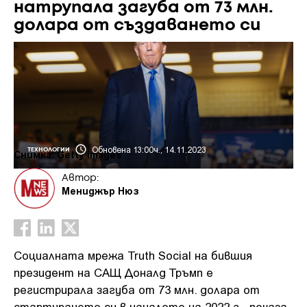
натрупала загуба от 73 млн.
долара от създаването си
Обновена 13:00ч., 14.11.2023
ТЕХНОЛОГИИ
Снимка: Getty images
Автор:
Мениджър Нюз
Социалната мрежа Truth Social на бившия
президент на САЩ Доналд Тръмп е
регистрирала загуба от 73 млн. долара от
стартирането си в началото на 2022 г., показа