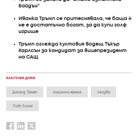
Байдън"
Иванка Тръмп се притеснявала, че баща ѝ
не е достатъчно богат, за да купи голф
игрище
Тръмп оглежда култовия водещ Тъкър
Карлсън за кандидат за вицепрезидент
на САЩ
КЛЮЧОВИ ДУМИ
Доналд Тръмп
социална мрежа
загуба
Truth Social