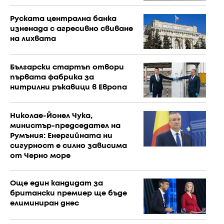
Руската централна банка
изненада с агресивно свиване
на лихвата
Български стартъп отвори
първата фабрика за
нитрилни ръкавици в Европа
Николае-Йонел Чука,
министър-председател на
Румъния: Енергийната ни
сигурност е силно зависима
от Черно море
Още един кандидат за
британски премиер ще бъде
елиминиран днес