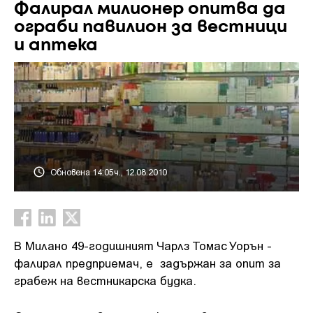
Фалирал милионер опитва да
ограби павилион за вестници
и аптека
Обновена 14:05ч., 12.08.2010
В Милано 49-годишният Чарлз Томас Уорън -
фалирал предприемач, е задържан за опит за
грабеж на вестникарска будка.