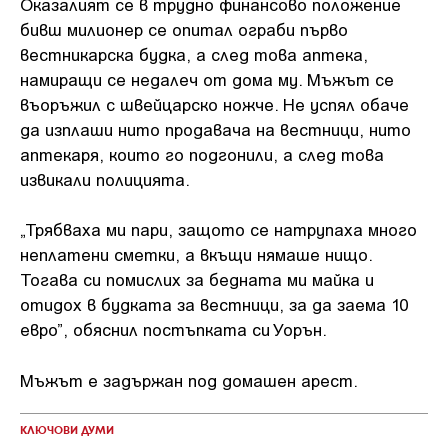
Оказалият се в трудно финансово положение
бивш милионер се опитал ограби първо
вестникарска будка, а след това аптека,
намиращи се недалеч от дома му. Мъжът се
въоръжил с швейцарско ножче. Не успял обаче
да изплаши нито продавача на вестници, нито
аптекаря, които го подгонили, а след това
извикали полицията.
„Трябваха ми пари, защото се натрупаха много
неплатени сметки, а вкъщи нямаше нищо.
Тогава си помислих за бедната ми майка и
отидох в будката за вестници, за да заема 10
евро”, обяснил постъпката си Уорън.
Мъжът е задържан под домашен арест.
КЛЮЧОВИ ДУМИ