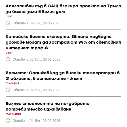
Апелативен съд в САЩ блокира проекта на Тръмп
за бална зала в Белия дом
СВЯТ
Обновена 09:00ч., 08.08.2026
Китайски военни експерти: Евтини подводни
дронове могат да застрашат 99% от световния
интернет трафик
СВЯТ
Обновена 08:30ч., 08.08.2026
Времето: Оранжев код за високи температури в
21 области, в останалите - жълт
БЪЛГАРИЯ
Обновена 07:30ч., 08.08.2026
Бизнес стойността на по-доброто
потребителско изживяване
МАРКЕТИНГ
Обновена 01:18ч., 08.08.2026