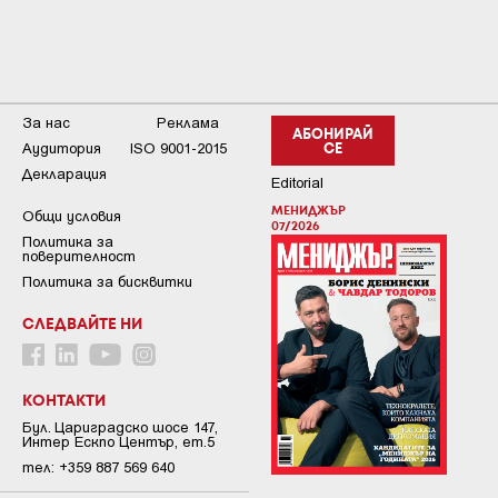
За нас
Реклама
АБОНИРАЙ
Аудитория
ISO 9001-2015
СЕ
Декларация
Editorial
МЕНИДЖЪР
Общи условия
07/2026
Пoлитикa зa
пoвepитeлнocт
Политика за бисквитки
СЛЕДВАЙТЕ НИ
КОНТАКТИ
Бул. Цариградско шосе 147,
Интер Ескпо Център, ет.5
тел: +359 887 569 640