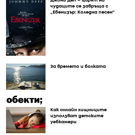
Джони Деп – царят на
чудаците се завръща с
„Ебенизър: Коледна песен“
За времето и болката
Как онлайн хищниците
използват детските
уебкамери