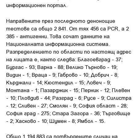
информационен портал.
Направените през последното денонощие
тестове са общо 2 841. От тях 456 са PCR, а 2
385 - антигенни. Това сочат данните на
Националната информационна система.
Разпределението по области по настоящ адрес
на лицата е, както следва: Благоевград - 37;
Бургас - 93; Варна - 88; Велико Търново - 19;
Видин - 1; Враца - 9; Габрово - 10; Добрич - 8;
Кърджали - 14; Кюстендил - 15; Ловеч - 9;
Монтана - 1; Пазарджик - 15; Перник - 12; Плевен
- 10; Пловдив - 44; Разград - 6; Русе - 9; Силистра
- 12; Сливен - 27; Смолян - 9; София област - 28;
София град - 275; Стара Загора - 36; Търговище
- 2; Хасково - 10; Шумен - 8; Ямбол - 15.
Общо 1 194 883 са потвърдените случаи на