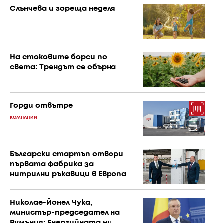
Слънчева и гореща неделя
На стоковите борси по
света: Трендът се обърна
Горди отвътре
КОМПАНИИ
Български стартъп отвори
първата фабрика за
нитрилни ръкавици в Европа
Николае-Йонел Чука,
министър-председател на
Румъния: Енергийната ни