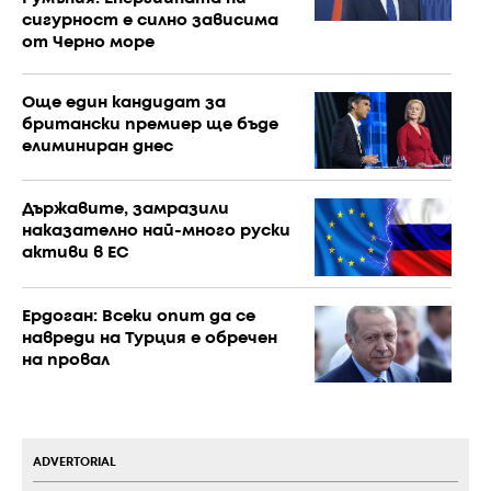
сигурност е силно зависима
от Черно море
Още един кандидат за
британски премиер ще бъде
елиминиран днес
Държавите, замразили
наказателно най-много руски
активи в ЕС
Ердоган: Всеки опит да се
навреди на Турция е обречен
на провал
ADVERTORIAL