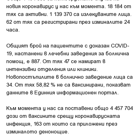
новия коронавирус у нас към момента. 18 184 от
тях са активни. 1 139 370 са излекуваните лица.
62 от тях са регистрирани през изминалите 24
часа.
Общият брой на пациентите с доказан COVID-
19, настанени в лечебни заведения за болнична
помощ, е 887. От тях 47 се намират в
интензивни отделения или клиники.
Новопостъпилите в болнично заведение лица са
34. От тях 58,82 % не са ваксинирани, показват
данните в Единния информационен портал.
Към момента у нас са поставени общо 4 457 704
дози от ваксините срещу коронавирусната
инфекция, 163 от които са приложени през
изминалото денонощие.