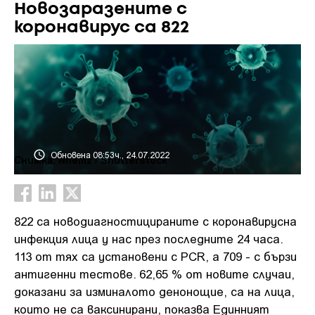
Новозаразените с
коронавирус са 822
Обновена 08:53ч., 24.07.2022
Снимка: Nhemz / Shutterstock
822 са новодиагностицираните с коронавирусна
инфекция лица у нас през последните 24 часа.
113 от тях са установени с PCR, а 709 - с бързи
антигенни тестове. 62,65 % от новите случаи,
доказани за изминалото денонощие, са на лица,
които не са ваксинирани, показва Единният