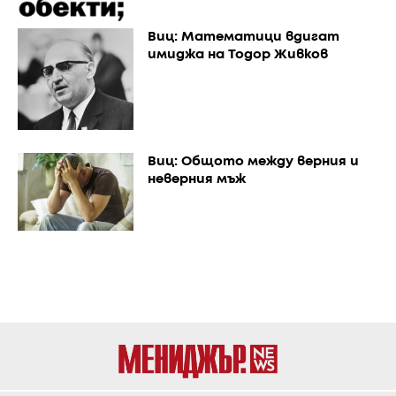
Виц: Математици вдигат
имиджа на Тодор Живков
Виц: Общото между верния и
неверния мъж