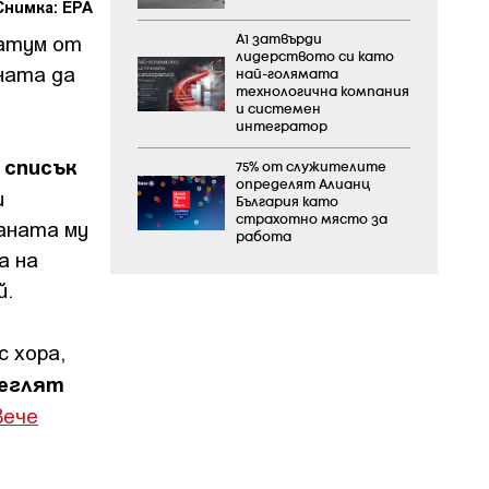
Снимка: ЕРА
матум от
А1 затвърди
лидерството си като
ната да
най-голямата
технологична компания
и системен
интегратор
 списък
75% от служителите
определят Алианц
и
България като
страхотно място за
раната му
работа
а на
й.
с хора,
теглят
вече