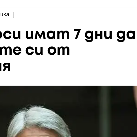
ика
|
си имат 7 дни да
те си от
ия