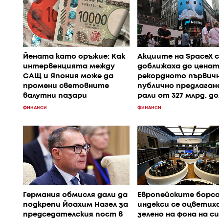
Йената като оръжие: Как
Акциите на SpaceX с
интервенцията между
доближаха до цена
САЩ и Япония може да
рекордното първич
промени световните
публично предлаган
валутни пазари
рали от 327 млрд. д
ФИНАНСИ
ФИНАНСИ
Германия обмисля дали да
Европейските борс
подкрепи Йоахим Нагел за
индекси се оцветиха
председателския пост в
зелено на фона на с