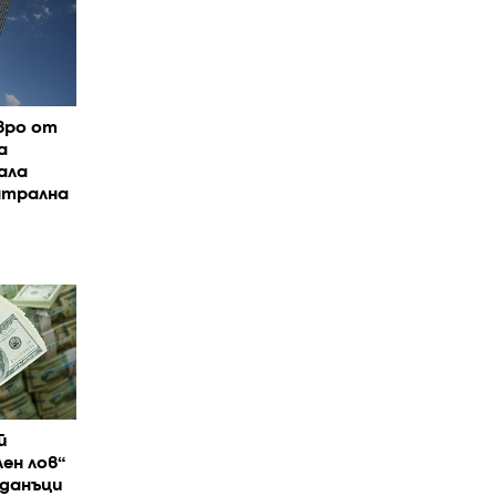
вро от
а
ала
нтрална
й
ен лов“
 данъци