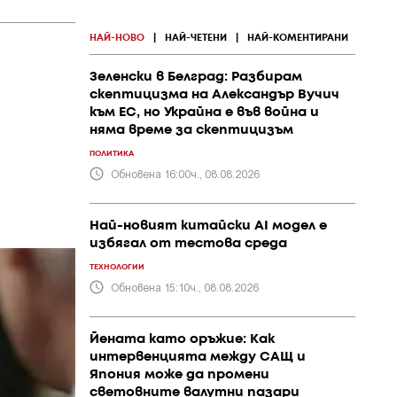
НАЙ-НОВО
|
НАЙ-ЧЕТЕНИ
|
НАЙ-КОМЕНТИРАНИ
Зеленски в Белград: Разбирам
скептицизма на Александър Вучич
към ЕС, но Украйна е във война и
няма време за скептицизъм
ПОЛИТИКА
Обновена 16:00ч., 08.08.2026
Най-новият китайски AI модел е
избягал от тестова среда
ТЕХНОЛОГИИ
Обновена 15:10ч., 08.08.2026
Йената като оръжие: Как
интервенцията между САЩ и
Япония може да промени
световните валутни пазари