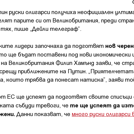
ин руски олигарси получиха неофициален улти
еглят парите си от Великобритания, преди стра
 тях, пише „Дейли телеграф”.
нов черен
ските лидери започнаха да подготвят
то ще бъдат поставени под нови икономически 
 на Великобритания Филип Хамънд заяви, че ст
 срещу приближените на Путин. „Приятелчетат
а, които трябва да понесат натиска”, заяви то
 от ЕС ще успеят да подготвят своите списъци 
те ще успеят да из
ката събуди тревоги, че
ожени.
Данни показват, че
много руски олигарси 