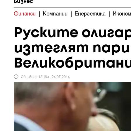
Бизнес
Финанси
|
Компании
|
Енергетика
|
Иконом
Руските олигар
изтеглят пари
Великобритан
Обновена 12:16ч., 24.07.2014