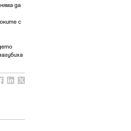
 няма да
оките с
ъдето
загубиха