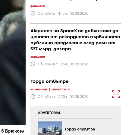
ФИНАНСИ
Обновена 14:15ч., 08.08.2026
Акциите на SpaceX се доближаха до
цената от рекордното първичното
публично предлагане след рали от
327 млрд. долара
ФИНАНСИ
Обновена 13:25ч., 08.08.2026
Горди отвътре
КОМПАНИИ
|
ADVERTORIAL
Обновена 12:20ч., 05.08.2026
ADVERTORIAL
Горди отвътре
 в Брюксел.