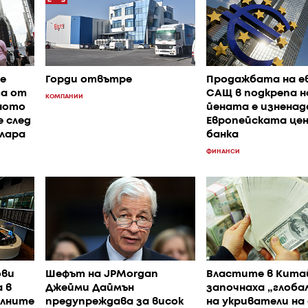
е
Горди отвътре
Продажбата на е
та от
САЩ в подкрепа н
КОМПАНИИ
ното
йената е изненад
е след
Европейската це
олара
банка
ФИНАНСИ
ови
Шефът на JPMorgan
Властите в Кита
 в
Джейми Даймън
започнаха „глобал
илните
предупреждава за висок
на укриватели на