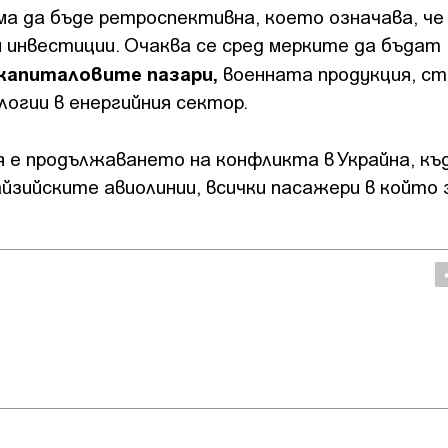
а да бъде ретроспективна, което означава, че
 инвестиции. Очаква се сред мерките да бъдат
 капиталовите пазари,
военната продукция, ст
огии в енергийния сектор.
я е продължаването на конфликта в Украйна, к
йзийските авиолинии, всички пасажери в който 