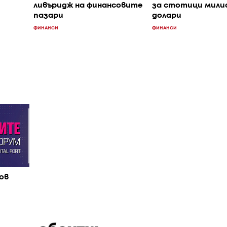
ливъридж на финансовите
за стотици мили
пазари
долари
ФИНАНСИ
ФИНАНСИ
ов