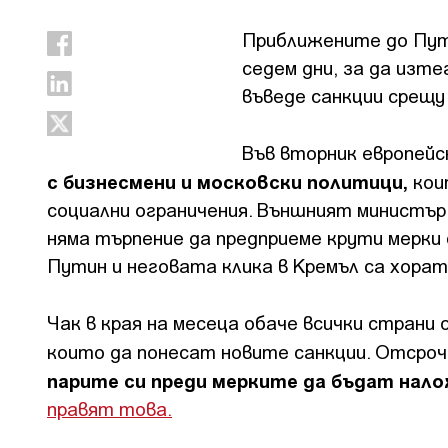
Приближените до Пут
седем дни, за да изт
въведе санкции срещу
Във вторник европей
с бизнесмени и московски политици,
кои
социални ограничения. Външният министър
няма търпение да предприеме крути мерки
Путин и неговата клика в Кремъл са хорат
Чак в края на месеца обаче всички страни
които да понесат новите санкции. Отсроч
парите си преди мерките да бъдат нал
правят това.