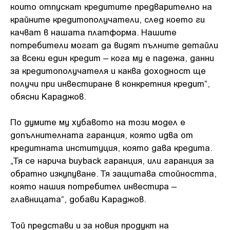
които отпускат кредитите предварително на
крайните кредитополучатели, след което ги
качват в нашата платформа. Нашите
потребители могат да видят пълните детайли
за всеки един кредит – кога му е падежа, данни
за кредитополучателя и каква доходност ще
получи при инвестиране в конкретния кредит“,
обясни Караджов.
По думите му хубавото на този модел е
допълнителната гаранция, която идва от
кредитната институция, която дава кредита.
„Тя се нарича buyback гаранция, или гаранция за
обратно изкупуване. Тя защитава стойността,
която нашия потребител инвестира –
главницата“, добави Караджов.
Той представи и за новия продукт на