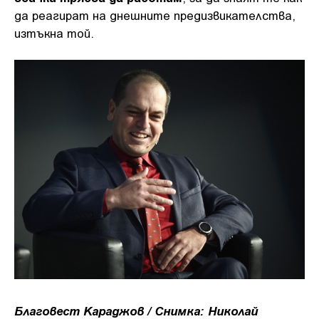
да реагират на днешните предизвикателства,
изтъкна той.
Благовест Караджов / Снимка:
Николай