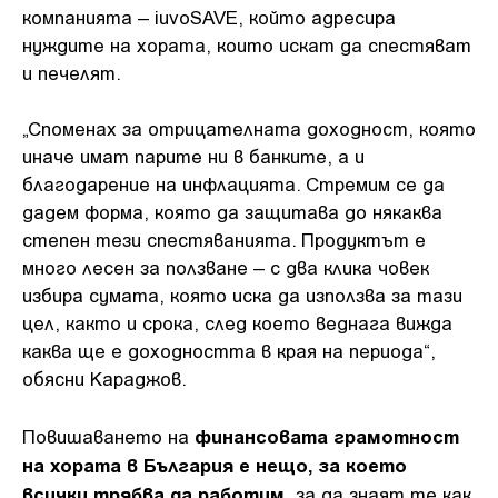
компанията – iuvoSAVE, който адресира
нуждите на хората, които искат да спестяват
и печелят.
„Споменах за отрицателната доходност, която
иначе имат парите ни в банките, а и
благодарение на инфлацията. Стремим се да
дадем форма, която да защитава до някаква
степен тези спестяванията. Продуктът е
много лесен за ползване – с два клика човек
избира сумата, която иска да използва за тази
цел, както и срока, след което веднага вижда
каква ще е доходността в края на периода“,
обясни Караджов.
финансовата грамотност
Повишаването на
на хората в България е нещо, за което
всички трябва да работим
, за да знаят те как