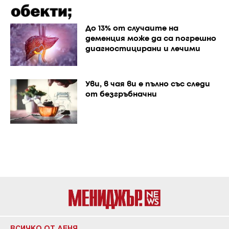
До 13% от случаите на
деменция може да са погрешно
диагностицирани и лечими
Уви, в чая ви е пълно със следи
от безгръбначни
ВСИЧКО ОТ ДЕНЯ