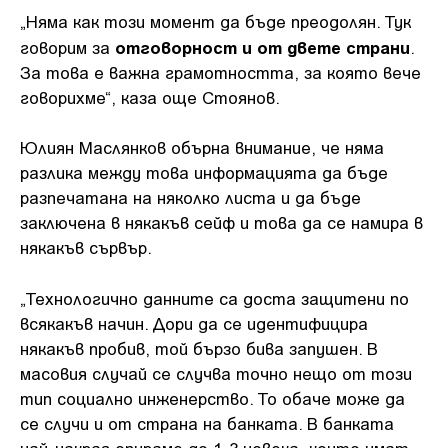
„Няма как този момент да бъде преодолян. Тук
отговорност и от двете страни
говорим за
.
За това е важна грамотността, за която вече
говорихме“, каза още Стоянов.
Юлиян Маслянков обърна внимание, че няма
разлика между това информацията да бъде
разпечатана на няколко листа и да бъде
заключена в някакъв сейф и това да се намира в
някакъв сървър.
„Технологично данните са доста защитени по
всякакъв начин. Дори да се идентифицира
някакъв пробив, той бързо бива запушен. В
масовия случай се случва точно нещо от този
тип социално инженерство. То обаче може да
се случи и от страна на банката. В банката
най-накрая опираме до 1-3 човека, които имат