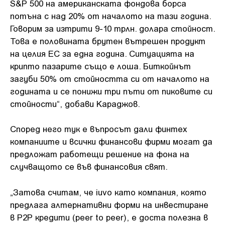
S&P 500 на американската фондова борса
потъна с над 20% от началото на тази година.
Говорим за изтрити 9-10 трлн. долара стойност.
Това е половината брутен вътрешен продукт
на целия ЕС за една година. Ситуацията на
крипто пазарите също е лоша. Биткойнът
загуби 50% от стойността си от началото на
годината и се понижи три пъти от пиковите си
стойности“, добави Караджов.
Според него тук е въпросът дали финтех
компаниите и всички финансови фирми могат да
предложат работещи решение на фона на
случващото се във финансовия свят.
„Затова считам, че iuvo като компания, която
предлага алтернативни форми на инвестиране
в P2P кредити (peer to peer), е доста полезна в