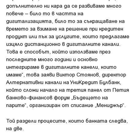
допълнително ни кара да се развиваме много
повече – било то в частта на
дигитализацията, било то за съкращаване на
времето за взимане на решение при кредитен
продукт или пък за услугите, които предлагаме
изцяло дистанционно в дигиталните канали.
Това е способът, който използваме през
последните много години и основно
интегрираме в дигиталните канели, които
имаме“, това заяви Виктор Стоянов, директор
Алтернативни канали на УниКредит Булбанк,
който сложи начало на третия панел от Петия
банково-финансов форум „Бъдещето на
парите“, организиран от списание „Мениджър“.
Той раздели процесите, които банката следва,
на две.