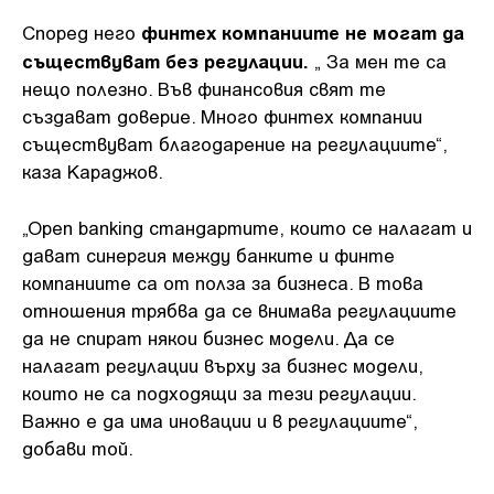
финтех компаниите не могат да
Според него
съществуват без регулации.
„ За мен те са
нещо полезно. Във финансовия свят те
създават доверие. Много финтех компании
съществуват благодарение на регулациите“,
каза Караджов.
„Open banking стандартите, които се налагат и
дават синергия между банките и финте
компаниите са от полза за бизнеса. В това
отношения трябва да се внимава регулациите
да не спират някои бизнес модели. Да се
налагат регулации върху за бизнес модели,
които не са подходящи за тези регулации.
Важно е да има иновации и в регулациите“,
добави той.