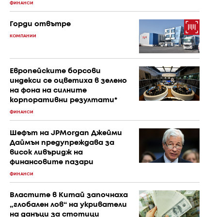
ФИНАНСИ
Горди отвътре
КОМПАНИИ
Европейските борсови
индекси се оцветиха в зелено
на фона на силните
корпоративни резултати*
ФИНАНСИ
Шефът на JPMorgan Джейми
Даймън предупреждава за
висок ливъридж на
финансовите пазари
ФИНАНСИ
Властите в Китай започнаха
„глобален лов“ на укриватели
на данъци за стотици