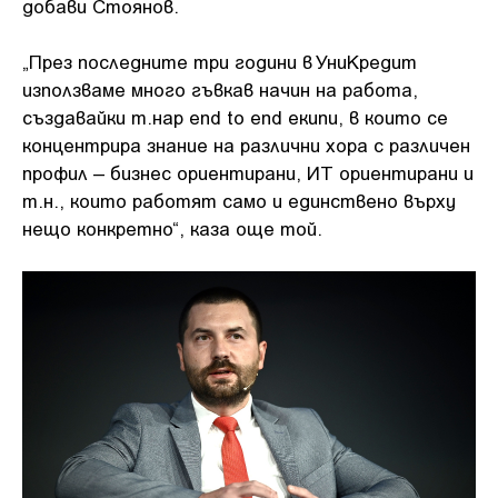
добави Стоянов.
„През последните три години в УниКредит
използваме много гъвкав начин на работа,
създавайки т.нар end to end екипи, в които се
концентрира знание на различни хора с различен
профил – бизнес ориентирани, ИТ ориентирани и
т.н., които работят само и единствено върху
нещо конкретно“, каза още той.