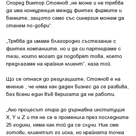
Според Виктор Стоянов „не може и не трябва
да има конкуренция между финтех фирмите и
банките, защото само със синергия можем да
станем по-добри“.
„Трябва да имаме благородно състезание с
финтех компаниите, но и да си партнираме с
тези, които могат да подобрят това, което
предлагаме на крайния клиент“, каза той.
Що се отнася до регулациите, Стоянов е на
мнение , че няма как даден бизнес да се развива,
без всеки един във веригата да не работи.
„Ако процесът опира до държавна институция
X, Y и Z и тя не се е променила през последните
25 години, няма как той да се случи. Ние сме
готови, клиентът го иска, но крайната точка