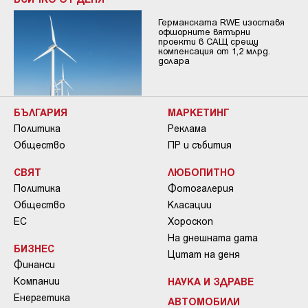
Германската RWE изоставя
офшорните вятърни
проекти в САЩ срещу
компенсация от 1,2 млрд.
долара
БЪЛГАРИЯ
МАРКЕТИНГ
Политика
Реклама
Общество
ПР и събития
СВЯТ
ЛЮБОПИТНО
Политика
Фотогалерия
Общество
Класации
ЕС
Хороскоп
На днешната дата
БИЗНЕС
Цитат на деня
Финанси
Компании
НАУКА И ЗДРАВЕ
Енергетика
АВТОМОБИЛИ