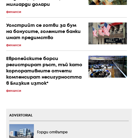
милиарди долари
ФИНАНСИ
Уолстрийт се готви за бум
на бонусите, големите банки
имат предимство
ФИНАНСИ
Европейските борси
регистрират ръст, тъй като
корпоративните отчети
компенсират несигурността
в Близкия изток*
ФИНАНСИ
ADVERTORIAL
Горди отвътре