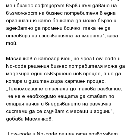
мен бизнес софтуерът върви към даване на
възможност на бизнес потребителя в една
организация като банката да може бързо и
адекватно да промени всичко, така че да
отговори на изискванията на клиента“, каза
той.
Маслянков е категоричен, че чрез Low-code и
No-code решения бизнес потребителя може да
моделира един съвършено нов процес, а не да
копира и дигитализира хартиен процес.
„Технологиите стигнаха до такова развитие,
че не е необходимо нещата да стават по
стария начин и внедряването на различни
системи да се случват с месеци и години“,
добави Маслянков.
„Low-code и No-code решенията позволяват,