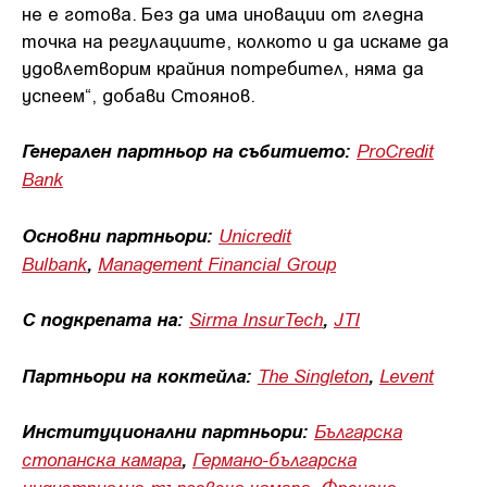
не е готова. Без да има иновации от гледна
точка на регулациите, колкото и да искаме да
удовлетворим крайния потребител, няма да
успеем“, добави Стоянов.
Генерален партньор на събитието:
ProCredit
Bank
Основни партньори:
Unicredit
Bulbank
,
Management Financial Group
С подкрепата на:
Sirma InsurTech
,
JTI
Партньори на коктейла:
The Singleton
,
Levent
Институционални партньори:
Българска
стопанска камара
,
Германо-българска
индустриално-търговска камара
,
Френско-