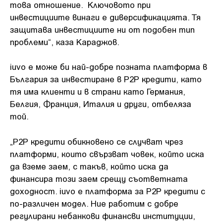
това отношение. Ключовото при
инвестициите винаги е диверсификацията. Тя
защитава инвестициите ни от подобен тип
проблеми“, каза Караджов.
iuvo е може би най-добре позната платформа в
България за инвестиране в P2P кредити, като
тя има клиенти и в страни като Германия,
Белгия, Франция, Италия и други, отбеляза
той.
„P2P кредити обикновено се случват чрез
платформи, които свързват човек, който иска
да вземе заем, с такъв, който иска да
финансира този заем срещу съответната
доходност. iuvo е платформа за P2P кредити с
по-различен модел. Ние работим с добре
регулирани небанкови финансви институции,