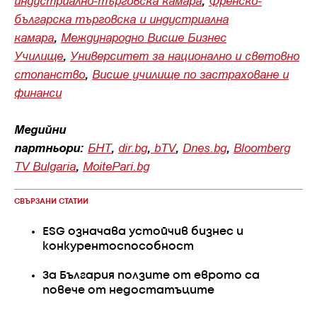
българска търговска и индустриална
камара
,
Международно Висше Бизнес
Училище
,
Университет за национално и световно
стопанство
,
Висше училище по застраховане и
финанси
Медийни
партньори:
БНТ
,
dir.bg
,
bTV
,
Dnes.bg
,
Bloomberg
TV Bulgaria
,
MoitePari.bg
СВЪРЗАНИ СТАТИИ
ESG означава устойчив бизнес и
конкурентоспособност
За България ползите от еврото са
повече от недостатъците