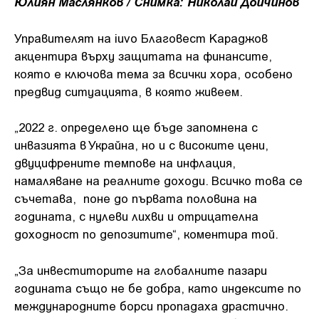
Юлиян Маслянков / Снимка:
Николай Дойчинов
Управителят на iuvo Благовест Караджов
акцентира върху защитата на финансите,
която е ключова тема за всички хора, особено
предвид ситуацията, в която живеем.
„2022 г. определено ще бъде запомнена с
инвазията в Украйна, но и с високите цени,
двуцифрените темпове на инфлация,
намаляване на реалните доходи. Всичко това се
съчетава, поне до първата половина на
годината, с нулеви лихви и отрицателна
доходност по депозитите“, коментира той.
„За инвеститорите на глобалните пазари
годината също не бе добра, като индексите по
международните борси пропадаха драстично.