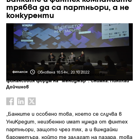
трябва да са партньори, а не
конкуренти
Обновена 16:54ч., 20.10.2022
ФИНАНСИ
Участниците на третия панел на банково-
финансовия форум на "Мениджър". Снимка: Николай
Дойчинов
„Банките и особено това, което се случва в
УниКредит, неизбежно имат нужда от финтех
партньори, защото чрез тях, а и виждайки
барометъра, който те залагат на пазара, това