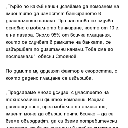
„Първо по какъв начин успяваме да помогнем на
клиентите да изместят банкирането в
дигиталните канали. При нас това се случва
основно с мобилното банкиране, което от 10 г.
е на пазара. Около 95% от всички плащания,
които се случват в рамките на банката, се
извършват по дигитални канали. Това сме го
постигнали“, обясни Стоянов.
По думите му другият фактор е скоростта, с
която дадено плащане се извършва.
„Предлагаме много услуги с участието на
технологични и финтех компании. Изцяло
дистанционно, през мобилната апликация,
клиент може да свърши почти всичко – да си
вземе овърдрафт, да си вземе потребителски
кредита, да бъде оценен и в крайна сметка да