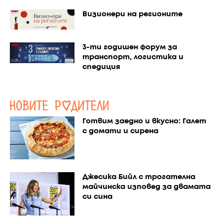
Визионери на регионите
3-ти годишен форум за
транспорт, логистика и
спедиция
Готвим заедно и вкусно: Галет
с домати и сирена
Джесика Бийл с трогателна
майчинска изповед за двамата
си сина