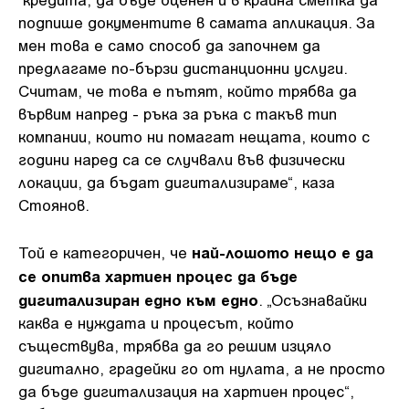
подпише документите в самата апликация. За
мен това е само способ да започнем да
предлагаме по-бързи дистанционни услуги.
Считам, че това е пътят, който трябва да
вървим напред - ръка за ръка с такъв тип
компании, които ни помагат нещата, които с
години наред са се случвали във физически
локации, да бъдат дигитализираме“, каза
Стоянов.
най-лошото нещо е да
Той е категоричен, че
се опитва хартиен процес да бъде
дигитализиран едно към едно
. „Осъзнавайки
каква е нуждата и процесът, който
съществува, трябва да го решим изцяло
дигитално, градейки го от нулата, а не просто
да бъде дигитализация на хартиен процес“,