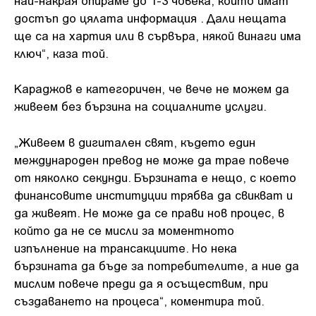
достъп до цялата информация . Дали нещата
ще са на хартия или в сървъра, някой винаги има
ключ“, каза той.
Караджов е категоричен, че вече не можем да
живеем без бързина на социалните услуги.
„Живеем в дигитален свят, където един
международен превод не може да трае повече
от няколко секунди. Бързината е нещо, с което
финансовите институции трябва да свикват и
да живеят. Не може да се прави нов процес, в
който да не се мисли за моментното
изпълнение на трансакциите. Но нека
бързината да бъде за потребителите, а ние да
мислим повече преди да я осъществим, при
създаването на процеса“, коментира той.