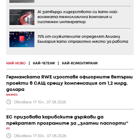
А1 затвърди лидерството си като най-
голямата технологична компания и
системен интегратор
75% от служителите определят Алианц
България като страхотно място за работа
НАЙ-НОВО
|
НАЙ-ЧЕТЕНИ
|
НАЙ-КОМЕНТИРАНИ
Германската RWE изоставя офшорните вятърни
проекти в САЩ срещу компенсация от 1,2 млрд.
долара
БИЗНЕС
Обновена 17:15ч., 07.08.2026
ЕС призовава карибските държави да
прекратят програмите за „златни паспорти“
ЕС
Обновена 17:00ч., 07.08.2026