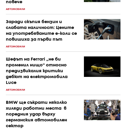
повече
АВТОМОБИЛИ
Заради скъпия бензин и
слабата наличност: Цените
на употребяваните е-коли се
повишиха за първи път
АВТОМОБИЛИ
Шефът на Ferrari „не би
променил нищо“ относно
предизвикалия критики
дебют на електромобила
Luce
АВТОМОБИЛИ
BMW ще съкрати няколко
хиляди работни места в
поредния удар върху
германския автомобилен
сектор