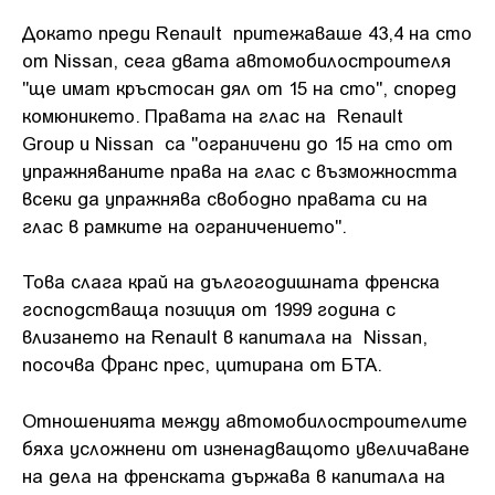
Докато преди Renault притежаваше 43,4 на сто
от Nissan, сега двата автомобилостроителя
"ще имат кръстосан дял от 15 на сто", според
комюникето. Правата на глас на Renault
Group и Nissan са "ограничени до 15 на сто от
упражняваните права на глас с възможността
всеки да упражнява свободно правата си на
глас в рамките на ограничението".
Това слага край на дългогодишната френска
господстваща позиция от 1999 година с
влизането на Renault в капитала на Nissan,
посочва Франс прес, цитирана от БТА.
Отношенията между автомобилостроителите
бяха усложнени от изненадващото увеличаване
на дела на френската държава в капитала на