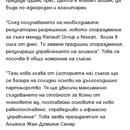
предаде Франс прес. Целта е новият алианс да
бъде по-еднороден и егалитарен.
"След получаването на необходимите
регулаторни разрешения, новото споразумение
за съюз между Renault Group и Nissan, влиза в
сила от днес. То заменя предишни споразумения,
регулиращи управлението на алианса". Това се
посочва в общо комюнике на съюза.
"Тази нова глава от (историята на) съюза ще
се базира на солидни основи на дългогодишно
партньорство. Тя ще увеличи максимално
създаването на стойност за всеки от
членовете му, поставяйки основите на ново
равнопоставено, справедливо и ефикасно
управление". Това заяви президентът на
Алианса Жан-Доминик Сенар.