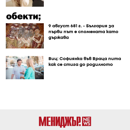
9 август 681 г. - България за
първи път е спомената като
държава
Виц: Софиянка във Враца пита
как се стига до родилното