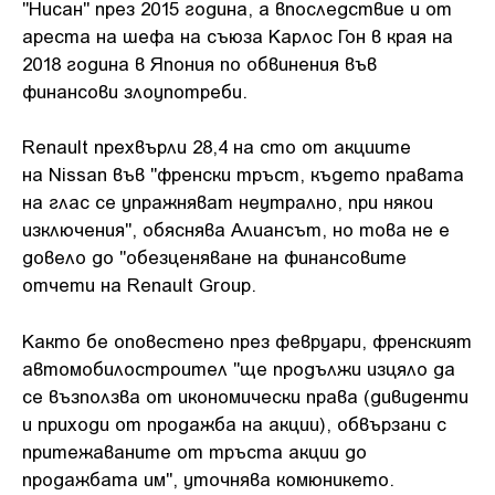
"Нисан" през 2015 година, а впоследствие и от
ареста на шефа на съюза Карлос Гон в края на
2018 година в Япония по обвинения във
финансови злоупотреби.
Renault прехвърли 28,4 на сто от акциите
на Nissan във "френски тръст, където правата
на глас се упражняват неутрално, при някои
изключения", обяснява Алиансът, но това не е
довело до "обезценяване на финансовите
отчети на Renault Group.
Както бе оповестено през февруари, френският
автомобилостроител "ще продължи изцяло да
се възползва от икономически права (дивиденти
и приходи от продажба на акции), обвързани с
притежаваните от тръста акции до
продажбата им", уточнява комюникето.