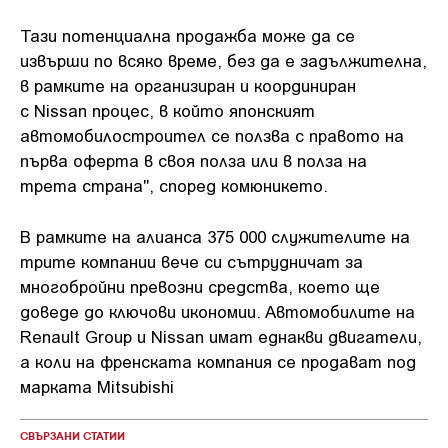
Тази потенциална продажба може да се
извърши по всяко време, без да е задължителна,
в рамките на организиран и координиран
с Nissan процес, в който японският
автомобилостроител се ползва с правото на
първа оферта в своя полза или в полза на
трета страна", според комюникето.
В рамките на алианса 375 000 служителите на
трите компании вече си сътрудничат за
многобройни превозни средства, което ще
доведе до ключови икономии. Автомобилите на
Renault Group и Nissan имат еднакви двигатели,
а коли на френската компания се продават под
марката Mitsubishi
СВЪРЗАНИ СТАТИИ