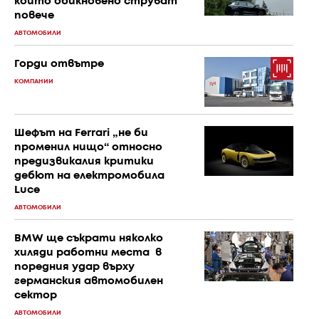
които обикновено струват
повече
АВТОМОБИЛИ
Горди отвътре
КОМПАНИИ
Шефът на Ferrari „не би
променил нищо“ относно
предизвикалия критики
дебют на електромобила
Luce
АВТОМОБИЛИ
BMW ще съкрати няколко
хиляди работни места в
поредния удар върху
германския автомобилен
сектор
АВТОМОБИЛИ