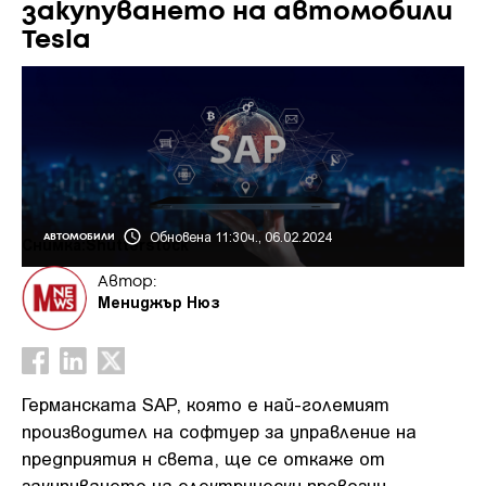
закупуването на автомобили
Tesla
Обновена 11:30ч., 06.02.2024
АВТОМОБИЛИ
Снимка:Shutterstock
Автор:
Мениджър Нюз
Германската SAP, която е най-големият
производител на софтуер за управление на
предприятия н света, ще се откаже от
закупуването на електрически превозни