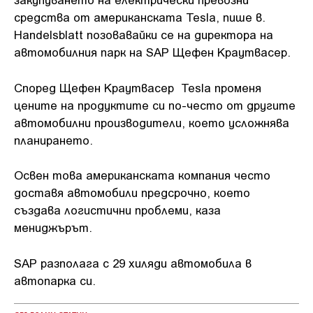
средства от американската Tesla, пише в.
Handelsblatt позовавайки се на директора на
автомобилния парк на SAP Щефен Краутвасер.
Според Щефен Краутвасер Tesla променя
цените на продуктите си по-често от другите
автомобилни производители, което усложнява
планирането.
Освен това американската компания често
доставя автомобили предсрочно, което
създава логистични проблеми, каза
мениджърът.
SAP разполага с 29 хиляди автомобила в
автопарка си.