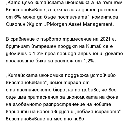
„Като цяло китайската икономика а на път към
възстановяване, а целта за годишен растеж
от 6% може да бъде постигната“, коментира
Сияопин Жу от JPMorgan Asset Management.
В сравнение с първото тримесечие на 2021 г.,
брутният вътрешен продукт на Китай се е
увеличил с 1,3% през периода април-юни, докато
прогнозите бяха за растеж от 1,2%.
„Китайската икономика поддържа устойчиво
възстановяване“, коментираха от
статистическото бюро, като добави, че все
още има притеснения за икономиката на фона
на глобалното разпространение на новите
варианти на коронавируса и „небалансираното“
възстановяване на местно ниво.