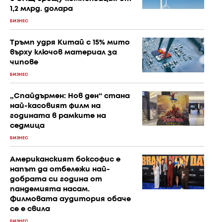
1,2 млрд. долара
БИЗНЕС
Тръмп удря Китай с 15% мито
върху ключов материал за
чипове
БИЗНЕС
„Спайдърмен: Нов ден“ стана
най-касовият филм на
годината в рамките на
седмица
БИЗНЕС
Американският боксофис е
напът да отбележи най-
добрата си година от
пандемията насам.
Филмовата аудитория обаче
се е свила
БИЗНЕС