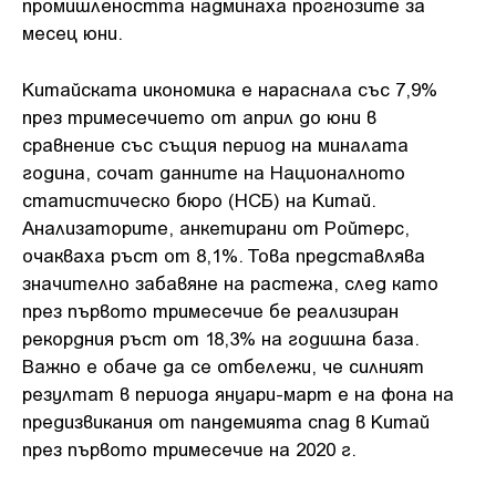
промишлеността надминаха прогнозите за
месец юни.
Китайската икономика е нараснала със 7,9%
през тримесечието от април до юни в
сравнение със същия период на миналата
година, сочат данните на Националното
статистическо бюро (НСБ) на Китай.
Анализаторите, анкетирани от Ройтерс,
очакваха ръст от 8,1%. Това представлява
значително забавяне на растежа, след като
през първото тримесечие бе реализиран
рекордния ръст от 18,3% на годишна база.
Важно е обаче да се отбележи, че силният
резултат в периода януари-март е на фона на
предизвикания от пандемията спад в Китай
през първото тримесечие на 2020 г.