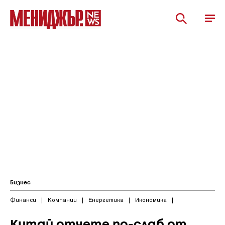
Бизнес
Финанси
|
Компании
|
Енергетика
|
Икономика
|
Китай отчете по-слаб от