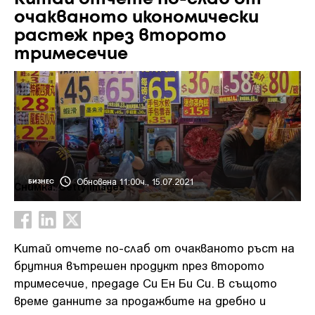
очакваното икономически
растеж през второто
тримесечие
Обновена 11:00ч., 15.07.2021
БИЗНЕС
Снимка: Getty images
Китай отчете по-слаб от очакваното ръст на
брутния вътрешен продукт през второто
тримесечие, предаде Си Ен Би Си. В същото
време данните за продажбите на дребно и