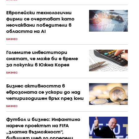
Европейски технологични
фирми се очертават като
неочаквани победители в
областта на AI
БИЗНЕС
Големите инвеститори
смятат, че може би е време
за покупки в Южна Корея
БИЗНЕС
Бизнес активността в
еврозоната се ускори до над
четиригодишен връх през юни
БИЗНЕС
Футбол и бизнес: Инфантино
нарече проектът на FIFA
„златна възможност“,
бившият шеф го определи