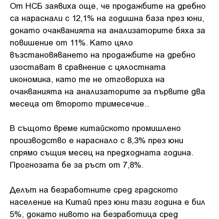
От НСБ заявиха още, че продажбите на дребно
са нараснали с 12,1% на годишна база през юни,
докато очакванията на анализаторите бяха за
повишение от 11%. Като цяло
възстановяването на продажбите на дребно
изостават в сравнение с цялостната
икономика, като те не отговориха на
очакванията на анализаторите за първите два
месеца от второто тримесечие..
В същото време китайското промишлено
производство е нараснало с 8,3% през юни
спрямо същия месец на предходната година.
Прогнозата бе за ръст от 7,8%.
Делът на безработните сред градското
население на Китай през юни тази година е бил
5%, докато нивото на безработица сред