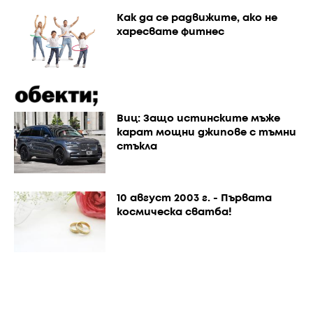
Как да се радвижите, ако не
харесвате фитнес
Виц: Защо истинските мъже
карат мощни джипове с тъмни
стъкла
10 август 2003 г. - Първата
космическа сватба!