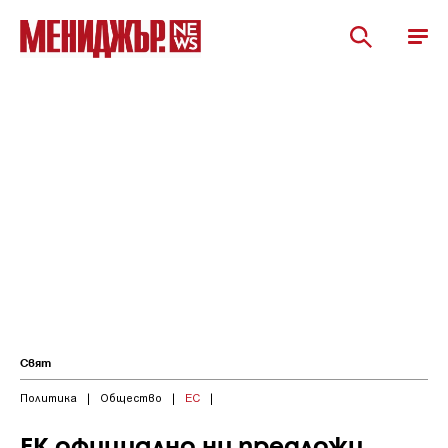
Свят
Политика
|
Общество
|
ЕС
|
ЕК официално ни предложи