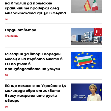
на Италия да премахне
граничните проверки след
мигрантската криза в Сеута
ЕС
Горди отвътре
КОМПАНИИ
България за втори пореден
месец е на първото място в
ЕС по ръст в
производството на услуги
ЕС
ЕС ще помогне на Украйна с 1,4
милиарда евро от лихвите
върху замразените руски
авоари
ЕС