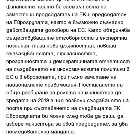
финансите, който би заемал поста на
заместник-председател на ЕК и председател
на Еврогрупата, както е възможно съгласно
действащите договори на ЕС. Като обединява
съществуващите отговорности и експертни
познания, тази нова длъжност ще повиши
съгласуваността, ефикасността,
прозрачността и демократичната отчетност
на създаването на икономическите политики в
ЕС и в еврозоната, при пълно зачитане на
националните правомощия. Постигането на
общо разбиране за ролята на министъра до
средата на 2019 г. ще позволи създаването на
поста при съставянето на следващата ЕК.
Еврогрупата би могла след това да реши да
избере министъра за свой председател за два
последователни мандата.