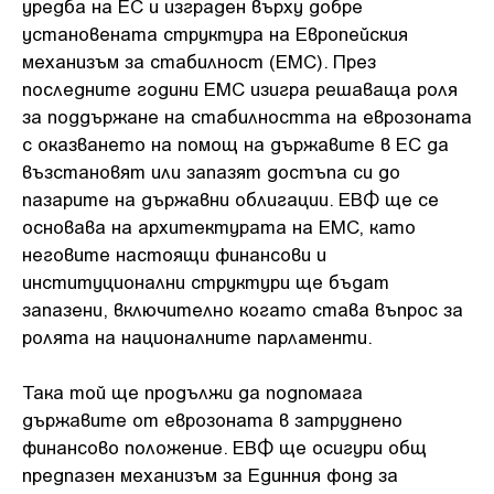
уредба на ЕС и изграден върху добре
установената структура на Европейския
механизъм за стабилност (ЕМС). През
последните години ЕМС изигра решаваща роля
за поддържане на стабилността на еврозоната
с оказването на помощ на държавите в ЕС да
възстановят или запазят достъпа си до
пазарите на държавни облигации. ЕВФ ще се
основава на архитектурата на ЕМС, като
неговите настоящи финансови и
институционални структури ще бъдат
запазени, включително когато става въпрос за
ролята на националните парламенти.
Така той ще продължи да подпомага
държавите от еврозоната в затруднено
финансово положение. ЕВФ ще осигури общ
предпазен механизъм за Единния фонд за