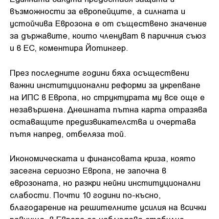
възможности за европейците, а силната и
устойчива Еврозона е от съществено значение
за държавите, които членуват в паричния съюз
и в ЕС, коментира Йотингер.
През последните години бяха осъществени
важни институционални реформи за укрепване
на ИПС в Европа, но структурата му все още е
незавършена. Днешната пътна карта отразява
оставащите предизвикателства и очертава
пътя напред, отбеляза той.
Икономическата и финансовата криза, която
засегна сериозно Европа, не започна в
еврозоната, но разкри нейни институционални
слабости. Почти 10 години по-късно,
благодарение на решителните усилия на всички