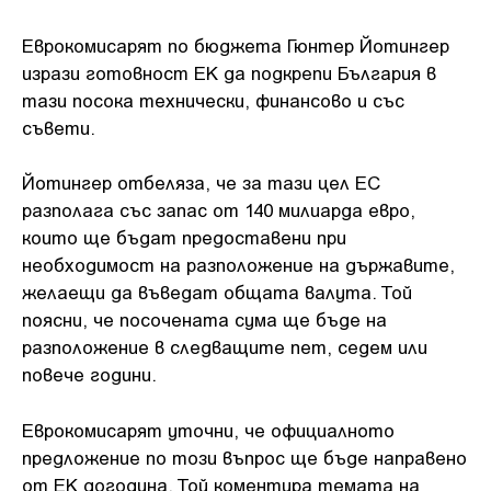
Еврокомисарят по бюджета Гюнтер Йотингер
изрази готовност ЕК да подкрепи България в
тази посока технически, финансово и със
съвети.
Йотингер отбеляза, че за тази цел ЕС
разполага със запас от 140 милиарда евро,
които ще бъдат предоставени при
необходимост на разположение на държавите,
желаещи да въведат общата валута. Той
поясни, че посочената сума ще бъде на
разположение в следващите пет, седем или
повече години.
Еврокомисарят уточни, че официалното
предложение по този въпрос ще бъде направено
от ЕК догодина. Той коментира темата на