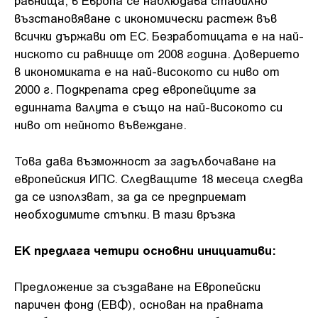
равнища, в Европа се наблюдава стабилно
възстановяване с икономически растеж във
всички държави от ЕС. Безработицата е на най-
ниското си равнище от 2008 година. Доверието
в икономиката е на най-високото си ниво от
2000 г. Подкрепата сред европейците за
единната валута е също на най-високото си
ниво от нейното въвеждане.
Това дава възможност за задълбочаване на
европейския ИПС. Следващите 18 месеца следва
да се използват, за да се предприемат
необходимите стъпки. В тази връзка
ЕК предлага четири основни инициативи:
Предложение за създаване на Европейски
паричен фонд (ЕВФ), основан на правната