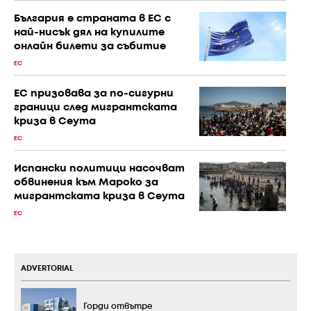
България е страната в ЕС с
най-нисък дял на купилите
онлайн билети за събитие
ЕС
ЕС призовава за по-сигурни
граници след мигрантската
криза в Сеута
ЕС
Испански политици насочват
обвинения към Мароко за
мигрантската криза в Сеута
ЕС
ADVERTORIAL
Горди отвътре