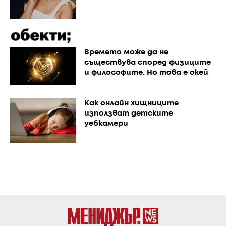
Времето може да не
съществува според физиците
и философите. Но това е окей
Как онлайн хищниците
използват детските
уебкамери