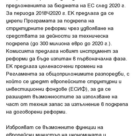
предложенията за бюджета на ЕС след 2020 г.
За периода 2018Ч2020 г. ЕК предлага да се
укрепи Програмата за подкрепа на
структурните реформи чрез удвояване на
средствата за дейности за техническа
подкрепа (до 300 милиона евро до 2020 г.).
Комисията предлага новият инструмент за
реформи да бъде изпитан в първоначална фаза.
ЕК предлага целенасочени промени на
Регламента за общоприложимите разпоредби, с
който се уредят европейските структурни и
инвестиционни фондове (ЕСИФ), за да се
разширят възможностите за използване на
част от техния запас за изпълнение в подкрепа
на договорени реформи.
Изброяват се възможните функции на
европейски министър на икономиката и