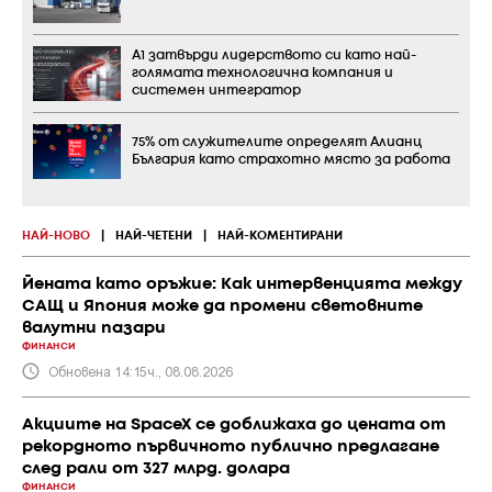
А1 затвърди лидерството си като най-
голямата технологична компания и
системен интегратор
75% от служителите определят Алианц
България като страхотно място за работа
НАЙ-НОВО
|
НАЙ-ЧЕТЕНИ
|
НАЙ-КОМЕНТИРАНИ
Йената като оръжие: Как интервенцията между
САЩ и Япония може да промени световните
валутни пазари
ФИНАНСИ
Обновена 14:15ч., 08.08.2026
Акциите на SpaceX се доближаха до цената от
рекордното първичното публично предлагане
след рали от 327 млрд. долара
ФИНАНСИ