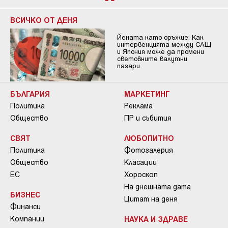
ВСИЧКО ОТ ДЕНЯ
Йената като оръжие: Как
интервенцията между САЩ
и Япония може да промени
световните валутни
пазари
БЪЛГАРИЯ
МАРКЕТИНГ
Политика
Реклама
Общество
ПР и събития
СВЯТ
ЛЮБОПИТНО
Политика
Фотогалерия
Общество
Класации
ЕС
Хороскоп
На днешната дата
БИЗНЕС
Цитат на деня
Финанси
Компании
НАУКА И ЗДРАВЕ