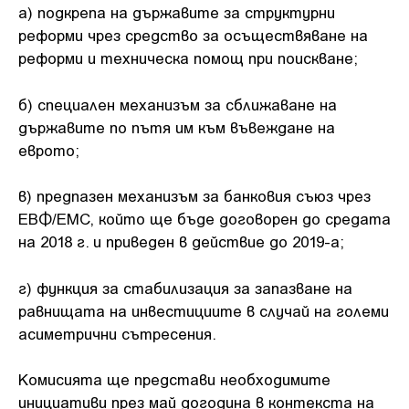
a) подкрепа на държавите за структурни
реформи чрез средство за осъществяване на
реформи и техническа помощ при поискване;
б) специален механизъм за сближаване на
държавите по пътя им към въвеждане на
еврото;
в) предпазен механизъм за банковия съюз чрез
ЕВФ/ЕМС, който ще бъде договорен до средата
на 2018 г. и приведен в действие до 2019-а;
г) функция за стабилизация за запазване на
равнищата на инвестициите в случай на големи
асиметрични сътресения.
Комисията ще представи необходимите
инициативи през май догодина в контекста на