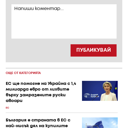
ПУБЛИКУВАЙ
ОЩЕ ОТ КАТЕГОРИЯТА
ЕС ще помогне на Украйна с 1,4
милиарда евро от лихвите
върху замразените руски
авоари
ЕС
България е страната в ЕС с
най-нисък дял на купилите