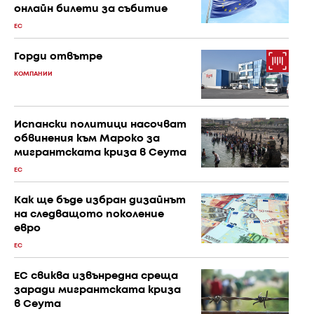
онлайн билети за събитие
ЕС
Горди отвътре
КОМПАНИИ
Испански политици насочват
обвинения към Мароко за
мигрантската криза в Сеута
ЕС
Как ще бъде избран дизайнът
на следващото поколение
евро
ЕС
ЕС свиква извънредна среща
заради мигрантската криза
в Сеута