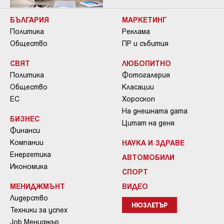
БЪЛГАРИЯ
МАРКЕТИНГ
Политика
Реклама
Общество
ПР и събития
СВЯТ
ЛЮБОПИТНО
Политика
Фотогалерия
Общество
Класации
ЕС
Хороскоп
На днешната дата
БИЗНЕС
Цитат на деня
Финанси
Компании
НАУКА И ЗДРАВЕ
Енергетика
АВТОМОБИЛИ
Икономика
СПОРТ
МЕНИДЖМЪНТ
ВИДЕО
Лидерство
НЮЗЛЕТЪР
Техники за успех
Job Мениджър