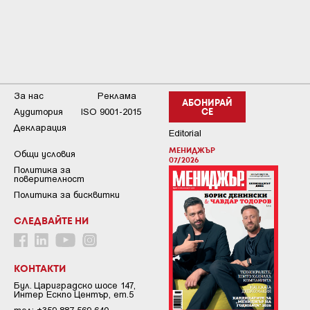
За нас
Реклама
АБОНИРАЙ
Аудитория
ISO 9001-2015
СЕ
Декларация
Editorial
МЕНИДЖЪР
Общи условия
07/2026
Пoлитикa зa
пoвepитeлнocт
Политика за бисквитки
СЛЕДВАЙТЕ НИ
КОНТАКТИ
Бул. Цариградско шосе 147,
Интер Ескпо Център, ет.5
тел: +359 887 569 640