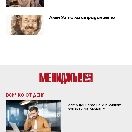
Алън Уотс за страданието
ВСИЧКО ОТ ДЕНЯ
Изтощението не е първият
признак за бърнаут