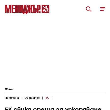
Свят
Политика
|
Общество
|
ЕС
|
ЕК свика среща за ускоряване