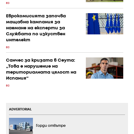
ЕС
Еврокомисията започва
мащабна кампания за
наемане на експерти за
Службата по изкуствен
интелект
ЕС
Санчес за кризата в Сеута:
„Това е нарушение на
териториалната цялост на
Испания“
ЕС
ADVERTORIAL
Горди отвътре