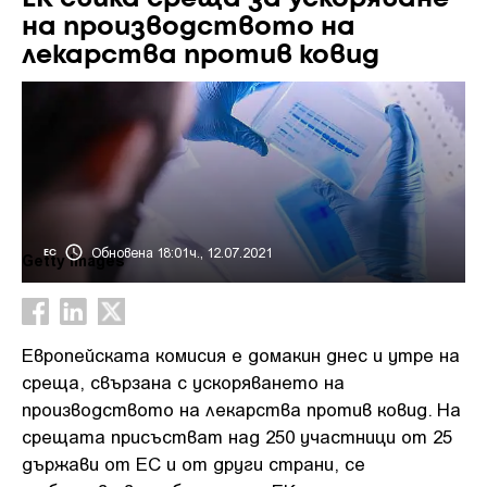
на производството на
лекарства против ковид
Обновена 18:01ч., 12.07.2021
ЕС
Getty Images
Европейската комисия е домакин днес и утре на
среща, свързана с ускоряването на
производството на лекарства против ковид. На
срещата присъстват над 250 участници от 25
държави от ЕС и от други страни, се