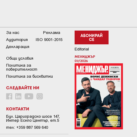
За нас
Реклама
АБОНИРАЙ
Аудитория
ISO 9001-2015
СЕ
Декларация
Editorial
МЕНИДЖЪР
Общи условия
07/2026
Пoлитикa зa
пoвepитeлнocт
Политика за бисквитки
СЛЕДВАЙТЕ НИ
КОНТАКТИ
Бул. Цариградско шосе 147,
Интер Ескпо Център, ет.5
тел: +359 887 569 640