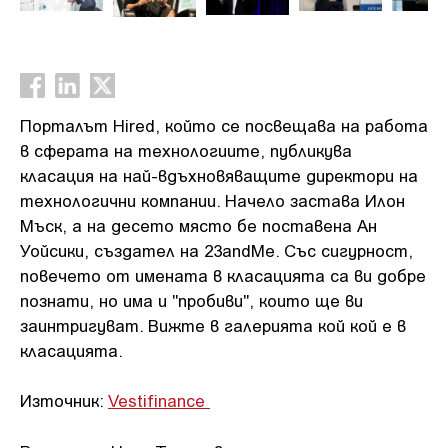
ръководител на Tesla. Той също та
Порталът Hired, който се посвещава на работа
в сферата на технологиите, публикува
класация на най-вдъхновяващите директори на
технологични компании. Начело застава Илон
Мъск, а на десето място бе поставена Ан
Уойсики, създател на 23andMe. Със сигурност,
повечето от имената в класацията са ви добре
познати, но има и "пробиви", които ще ви
заинтригуват. Вижте в галерията кой кой е в
класацията.
Източник:
Vestifinance