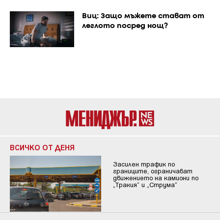
Виц: Защо мъжете стават от
леглото посред нощ?
ВСИЧКО ОТ ДЕНЯ
Засилен трафик по
границите, ограничават
движението на камиони по
„Тракия“ и „Струма“