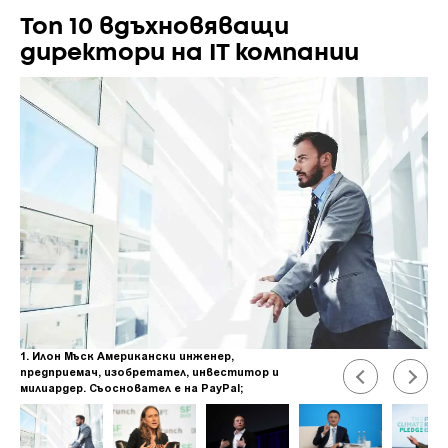
Топ 10 вдъхновяващи
директори на IT компании
1. Илон Мъск Американски инженер,
предприемач, изобретател, инвеститор и
милиардер. Съосновател е на PayPal;
основател, съсобственик, изпълнителен
директор и главен инженер на SpaceX;
изпълнителен директор и идеологически