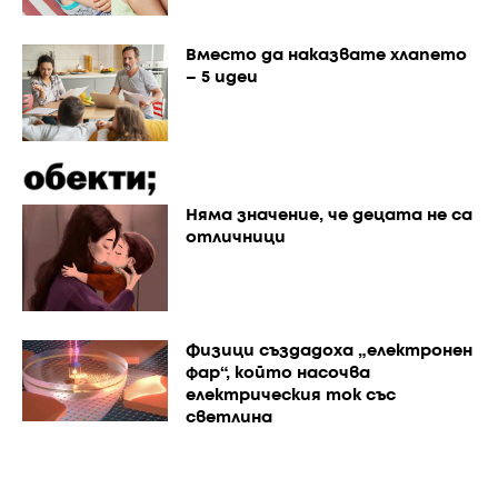
Вместо да наказвате хлапето
– 5 идеи
Няма значение, че децата не са
отличници
Физици създадоха „електронен
фар“, който насочва
електрическия ток със
светлина