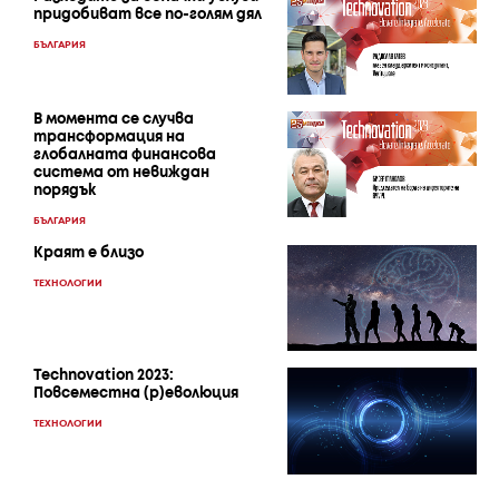
придобиват все по-голям дял
БЪЛГАРИЯ
В момента се случва
трансформация на
глобалната финансова
система от невиждан
порядък
БЪЛГАРИЯ
Краят е близо
ТЕХНОЛОГИИ
Technovation 2023:
Повсеместна (р)еволюция
ТЕХНОЛОГИИ