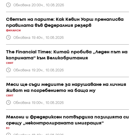
Обновена 20:00ч., 10.08.2026
Светът на парите: Как Кевин Уорш пренаписва
правилата във Федералния резерв
ФИНАНСИ
Обновена 19:40ч., 10.08.2026
The Financial Times: Китай пробива „Леден път на
коприната“ към Великобритания
СВЯТ
Обновена 19:20ч., 10.08.2026
Меси ще съди медиите за нарушаване на личния
живот на погребението на баща му
СВЯТ
Обновена 19:00ч., 10.08.2026
Мелони и Фредериксен потвърдиха позицията си
срещу „неконтролираната имиграция“
ЕС
Обновена 18:40ч., 10.08.2026