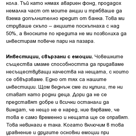
кола. Тъй като нямах авариен фонд, продадох
немалка част от моите акции и трябваше да
взема допълнително кредит от банка. Това ми
струваше скъпо – акциите поскъпнаха с над
50%, а вноските по кредита не ми позволиха да
инвестирам повече пари на пазара.
Инвестиции, свързани с емоции.
Човешките
същества имаме способността да придаваме
несъществуващи качества на нещата, с които
се обвързваме. Едно от тях са нашите
инвестиции. Щом веднъж сме ги купили, те ни
стават като родни деца. Дори да не се
представят добре и всички останали да
виждат, че нещо не е наред, ние вярваме, че
това е само временно и нещата ще се оправят.
Това невинаги е така. Когато включим в това
уравнение и другите основни емоции при