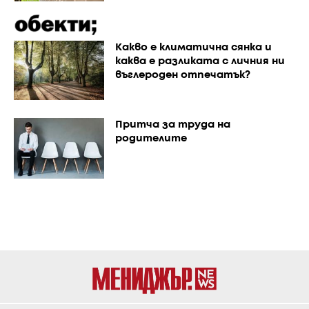
Каквo е климатична сянка и
каква е разликата с личния ни
въглероден отпечатък?
Притча за труда на
родителите