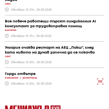
медии
СВЯТ
Обновена 15:30ч., 06.08.2026
Все повече работещи търсят синдикалния AI
консултант за трудовоправна помощ
БЪЛГАРИЯ
Обновена 15:15ч., 06.08.2026
Унгария очаква рестарт на АЕЦ „Пакш“, след
като нивото на Дунав започна да се покачва
СВЯТ
Обновена 15:00ч., 06.08.2026
Горди отвътре
КОМПАНИИ
|
ADVERTORIAL
Обновена 12:20ч., 05.08.2026