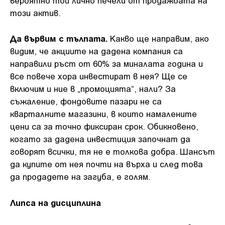
този актив.
Да вървим с тълпата.
Какво ще направим, ако
видим, че акциите на дадена компания са
направили ръст от 60% за миналата година и
все повече хора инвестират в нея? Ще се
включим и ние в „промоцията“, нали? За
съжаление, фондовите пазари не са
кварталните магазини, в които намалените
цени са за точно фиксиран срок. Обикновено,
когато за дадена инвестиция започнат да
говорят всички, тя не е толкова добра. Шансът
да купите от нея почти на върха и след това
да продадете на загуба, е голям.
Липса на дисциплина