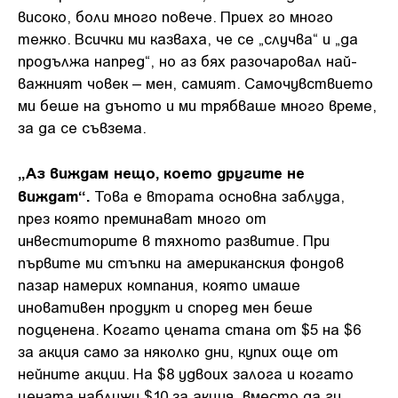
високо, боли много повече. Приех го много
тежко. Всички ми казваха, че се „случва“ и „да
продължа напред“, но аз бях разочаровал най-
важният човек – мен, самият. Самочувствието
ми беше на дъното и ми трябваше много време,
за да се съвзема.
„Аз виждам нещо, което другите не
виждат“.
Това е втората основна заблуда,
през която преминават много от
инвеститорите в тяхното развитие. При
първите ми стъпки на американския фондов
пазар намерих компания, която имаше
иновативен продукт и според мен беше
подценена. Когато цената стана от $5 на $6
за акция само за няколко дни, купих още от
нейните акции. На $8 удвоих залога и когато
цената наближи $10 за акция, вместо да ги