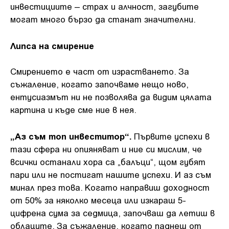
инвестициите – страх и алчност, загубите
могат много бързо да станат значителни.
Липса на смирение
Смирението е част от израстването. За
съжаление, когато започваме нещо ново,
ентусиазмът ни не позволява да видим цялата
картина и къде сме ние в нея.
„Аз съм топ инвеститор“.
Първите успехи в
тази сфера ни опияняват и ние си мислим, че
всички останали хора са „балъци“, щом губят
пари или не постигат нашите успехи. И аз съм
минал през това. Когато направиш доходност
от 50% за няколко месеца или изкараш 5-
цифрена сума за седмица, започваш да летиш в
облаците. За съжаление, когато паднеш от