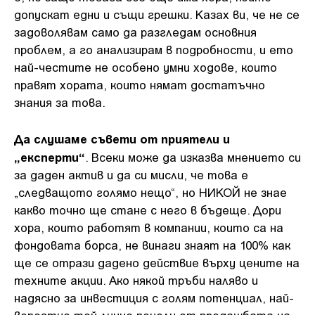
допускат едни и същи грешки. Казах ви, че не се
задоволявам само да разгледам основния
проблем, а го анализирам в подробности, и ето
най-честите не особено умни ходове, които
правят хората, които нямат достатъчно
знания за това.
Да слушаме съвети от приятели и
„експерти“
. Всеки може да изказва мнението си
за даден актив и да си мисли, че това е
„следващото голямо нещо“, но НИКОЙ не знае
какво точно ще стане с него в бъдеще. Дори
хора, които работят в компании, които са на
фондовата борса, не винаги знаят на 100% как
ще се отрази дадено действие върху цените на
техните акции. Ако някой тръби наляво и
надясно за инвестиция с голям потенциал, най-
вероятно той лично печели от продажбата на