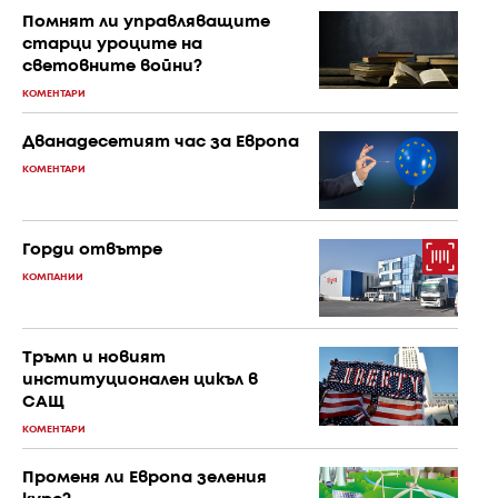
Помнят ли управляващите
старци уроците на
световните войни?
КОМЕНТАРИ
Дванадесетият час за Европа
КОМЕНТАРИ
Горди отвътре
КОМПАНИИ
Тръмп и новият
институционален цикъл в
САЩ
КОМЕНТАРИ
Променя ли Европа зеления