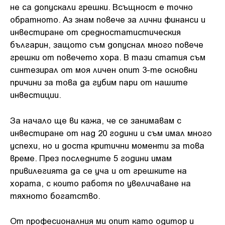
не са допускали грешки. Всъщност е точно
обратното. Аз знам повече за лични финанси и
инвестиране от средностатистическия
българин, защото съм допуснал много повече
грешки от повечето хора. В тази статия съм
синтезирал от моя личен опит 3-те основни
причини за това да губим пари от нашите
инвестиции.
За начало ще ви кажа, че се занимавам с
инвестиране от над 20 години и съм имал много
успехи, но и доста критични моменти за това
време. През последните 5 години имам
привилегията да се уча и от грешките на
хората, с които работя по увеличаване на
тяхното богатство.
От професионалния ми опит като одитор и