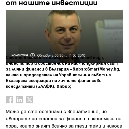
от нашите инвестиции
Обновена 08:30ч., 11.05.2018
КОМЕНТАРИ
Стойне Василев е независим финансов коуч,
инвеститор и собственик на най-популярния сайт
за лични финанси в България –&nbsp;SmartMoney.bg,
както и председател на Управителния съвет на
Българска асоциация на личните финансови
консултанти (БАЛФК). &nbsp;
Може да сте останали с впечатление, че
авторите на статии за финанси и икономика са
хора, които знаят всичко за тези теми и никога