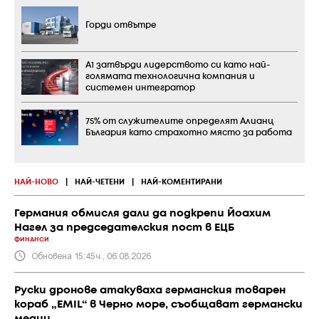
Горди отвътре
А1 затвърди лидерството си като най-
голямата технологична компания и
системен интегратор
75% от служителите определят Алианц
България като страхотно място за работа
НАЙ-НОВО
|
НАЙ-ЧЕТЕНИ
|
НАЙ-КОМЕНТИРАНИ
Германия обмисля дали да подкрепи Йоахим
Нагел за председателския пост в ЕЦБ
ФИНАНСИ
Обновена 15:45ч., 06.08.2026
Руски дронове атакуваха германския товарен
кораб „EMIL“ в Черно море, съобщават германски