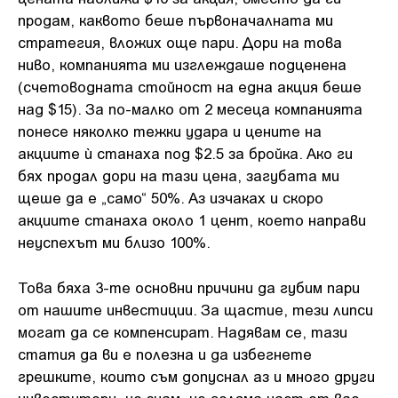
продам, каквото беше първоначалната ми
стратегия, вложих още пари. Дори на това
ниво, компанията ми изглеждаше подценена
(счетоводната стойност на една акция беше
над $15). За по-малко от 2 месеца компанията
понесе няколко тежки удара и цените на
акциите ѝ станаха под $2.5 за бройка. Ако ги
бях продал дори на тази цена, загубата ми
щеше да е „само“ 50%. Аз изчаках и скоро
акциите станаха около 1 цент, което направи
неуспехът ми близо 100%.
Това бяха 3-те основни причини да губим пари
от нашите инвестиции. За щастие, тези липси
могат да се компенсират. Надявам се, тази
статия да ви е полезна и да избегнете
грешките, които съм допуснал аз и много други
инвеститори, но знам, че голяма част от вас