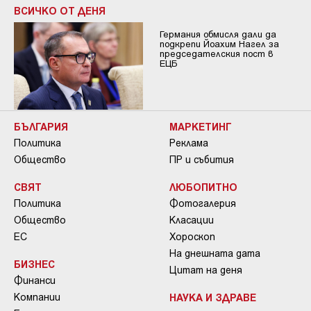
ВСИЧКО ОТ ДЕНЯ
Германия обмисля дали да
подкрепи Йоахим Нагел за
председателския пост в
ЕЦБ
БЪЛГАРИЯ
МАРКЕТИНГ
Политика
Реклама
Общество
ПР и събития
СВЯТ
ЛЮБОПИТНО
Политика
Фотогалерия
Общество
Класации
ЕС
Хороскоп
На днешната дата
БИЗНЕС
Цитат на деня
Финанси
Компании
НАУКА И ЗДРАВЕ