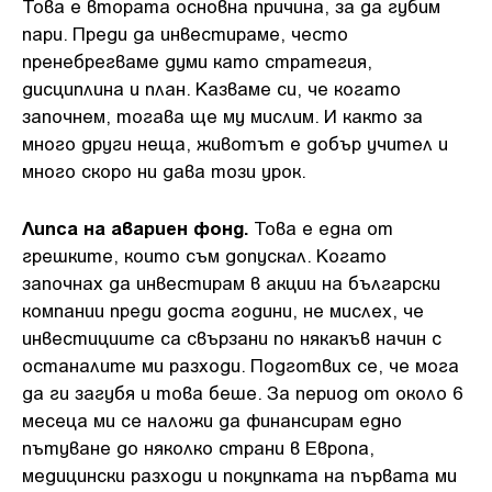
Това е втората основна причина, за да губим
пари. Преди да инвестираме, често
пренебрегваме думи като стратегия,
дисциплина и план. Казваме си, че когато
започнем, тогава ще му мислим. И както за
много други неща, животът е добър учител и
много скоро ни дава този урок.
Липса на авариен фонд.
Това е една от
грешките, които съм допускал. Когато
започнах да инвестирам в акции на български
компании преди доста години, не мислех, че
инвестициите са свързани по някакъв начин с
останалите ми разходи. Подготвих се, че мога
да ги загубя и това беше. За период от около 6
месеца ми се наложи да финансирам едно
пътуване до няколко страни в Европа,
медицински разходи и покупката на първата ми