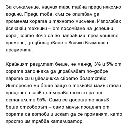
За съжаление, научих тази тайна преди няколко
години. Преди това, съм се опитвал да
променям хората и тяхното мислене. Използвах
всякакви техники – от посочване на успешни
хора, които вече са го направили, през лошите
примери, до убеждаване с всички възможни
аргументи.
Крайният резултат беше, че между 3% и 5% от
хората започнаха да управляват по-добре
парите си и увеличиха своето богатство.
Интересно ми беше защо е толкова малък този
процент и какво отличава тези хора от
останалите 95%. Сами се досещате какъв
беше отговорът – само малък процент от
хората са готови и искат да се променят, като
просто им трябва катализатор.