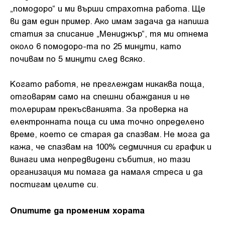
„помодоро“ и ми върши страхотна работа. Ще
ви дам един пример. Ако имам задача да напиша
статия за списание „Мениджър“, тя ми отнема
около 6 помодоро-та по 25 минути, като
почивам по 5 минути след всяко.
Когато работя, не преглеждам никаква поща,
отговарям само на спешни обаждания и не
толерирам прекъсванията. За проверка на
електронната поща си има точно определено
време, което се старая да спазвам. Не мога да
кажа, че спазвам на 100% седмичния си график и
винаги има непредвидени събития, но тази
организация ми помага да намаля стреса и да
постигам целите си.
Опитите да променим хората