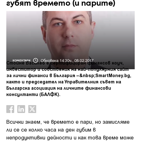
губят времето (и парите)
Обновена 14:30ч., 08.02.2017
КОМЕНТАРИ
Стойне Василев е сертифициран финансов коуч,
инвеститор и собственик на най-популярния сайт
за лични финанси в България –&nbsp;SmartMoney.bg,
както и председател на Управителния съвет на
Българска асоциация на личните финансови
консултанти (БАЛФК).
Всички знаем, че времето е пари, но замисляме
ли се се колко часа на ден губим в
непродуктивни дейности и как това време може