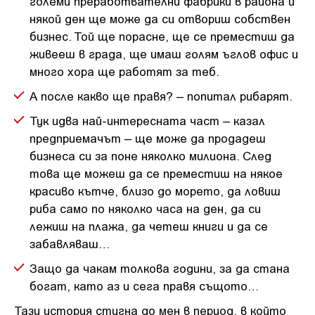
големи преработвателни фабрики в района и
някой ден ще може да си отвориш собствен
бизнес. Той ще порасне, ще се преместиш да
живееш в града, ще имаш голям ъглов офис и
много хора ще работят за теб.
А после какво ще правя? – попитал рибарят.
Тук идва най-интересната част – казал
предприемачът – ще може да продадеш
бизнеса си за поне няколко милиона. След
това ще можеш да се преместиш на някое
красиво кътче, близо до морето, да ловиш
риба само по няколко часа на ден, да си
лежиш на плажа, да четеш книги и да се
забавляваш…
Защо да чакам толкова години, за да стана
богат, като аз и сега правя същото…
Тази история стигна до мен в период, в който