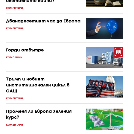
световните войни?
КОМЕНТАРИ
Дванадесетият час за Европа
КОМЕНТАРИ
Горди отвътре
КОМПАНИИ
Тръмп и новият
институционален цикъл в
САЩ
КОМЕНТАРИ
Променя ли Европа зеления
курс?
КОМЕНТАРИ