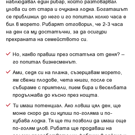
наблюдавал един рибар, който разтоварвал
улова си от стара и очукана лодка. Богаташът
се приближил до него и го попитал колко часа е
бил в морето. Рибарят отговорил, че 2-3 часа
на ден са му достатъчни, за да осигури
прехраната на семейството си.
Но, какво правиш през остатъка от деня? –
го попитал бизнесменът.
Ами, седя си на плажа, съзерцавам морето,
ям свежи плодове, чета книги, после се
събираме с приятели, пием бира и веселбата
продължава до късно през нощта.
Ти имаш потенциал. Ако ловиш цял ден, ще
може скоро да си купиш по-голяма и по-
хубава лодка. Тя ще ти позволи да имаш още
по-голям улов. Рибата ще продаваш на