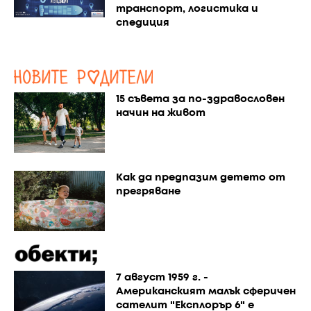
транспорт, логистика и
спедиция
15 съвета за по-здравословен
начин на живот
Как да предпазим детето от
прегряване
7 август 1959 г. -
Американският малък сферичен
сателит "Експлорър 6" е