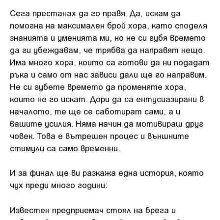
Сега престанах да го правя. Да, искам да
помогна на максимален брой хора, като споделя
знанията и уменията ми, но не си губя времето
да ги убеждавам, че трябва да направят нещо.
Има много хора, които са готови да ни подадат
ръка и само от нас зависи дали ще го направим.
Не си губете времето да променяте хора,
които не го искат. Дори да са ентусиазирани в
началото, те ще се саботират сами, а и
вашите усилия. Няма начин да мотивираш друг
човек. Това е вътрешен процес и външните
стимули са само временни.
И за финал ще ви разкажа една история, която
чух преди много години:
Известен предприемач стоял на брега и