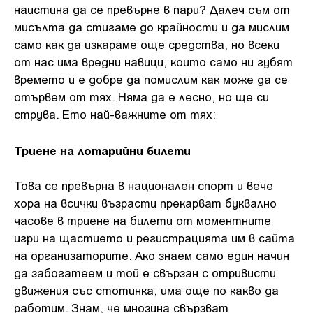
наистина да се превърне в пари? Далеч съм от
мисълта да стигаме до крайности и да мислим
само как да изкараме още средства, но всеки
от нас има вредни навици, които само ни губят
времето и е добре да помислим как може да се
отървем от тях. Няма да е лесно, но ще си
струва. Ето най-важните от тях:
Триене на лотарийни билети
Това се превърна в национален спорт и вече
хора на всички възрасти прекарват буквално
часове в триене на билети от моментните
игри на щастието и регистрацията им в сайта
на организаторите. Ако знаем само един начин
да забогатеем и той е свързан с отривисти
движения със стотинка, има още по какво да
работим. Знам, че мнозина свързват