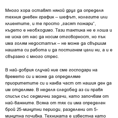
Много хора оставят някой друг да определя
техния дневен график – шефът, колегите или
клиентите, и те просто „гасят пожари“,
където е необходимо. Тази тактика не е лоша и
не иска от нас да носим отговорност, но пък
има голям недостатък – не може да свършим
нашата си работа и да постигнем цели ни, а и е
свързано с много стрес.
В най-добрия случай ние сме господари на
времето си и може да определяме
приоритетите си и каква част от нашия ден да
им отделяме. В неделя следобед аз си правя
списък със седмични задачи, като започвам от
най-важните. Всяка от тях си има определен
брой 25-минутни периоди, разделени от 5-
минутна почивка. Техниката е известна като