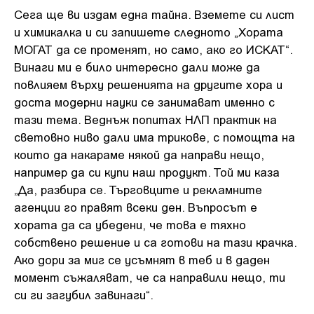
Сега ще ви издам една тайна. Вземете си лист
и химикалка и си запишете следното „Хората
МОГАТ да се променят, но само, ако го ИСКАТ“.
Винаги ми е било интересно дали може да
повлияем върху решенията на другите хора и
доста модерни науки се занимават именно с
тази тема. Веднъж попитах НЛП практик на
световно ниво дали има трикове, с помощта на
които да накараме някой да направи нещо,
например да си купи наш продукт. Той ми каза
„Да, разбира се. Търговците и рекламните
агенции го правят всеки ден. Въпросът е
хората да са убедени, че това е тяхно
собствено решение и са готови на тази крачка.
Ако дори за миг се усъмнят в теб и в даден
момент съжаляват, че са направили нещо, ти
си ги загубил завинаги“.