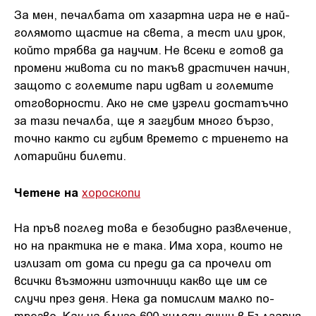
За мен, печалбата от хазартна игра не е най-
голямото щастие на света, а тест или урок,
който трябва да научим. Не всеки е готов да
промени живота си по такъв драстичен начин,
защото с големите пари идват и големите
отговорности. Ако не сме узрели достатъчно
за тази печалба, ще я загубим много бързо,
точно както си губим времето с триенето на
лотарийни билети.
Четене на
хороскопи
На пръв поглед това е безобидно развлечение,
но на практика не е така. Има хора, които не
излизат от дома си преди да са прочели от
всички възможни източници какво ще им се
случи през деня. Нека да помислим малко по-
трезво. Как на близо 600 хиляди души в България