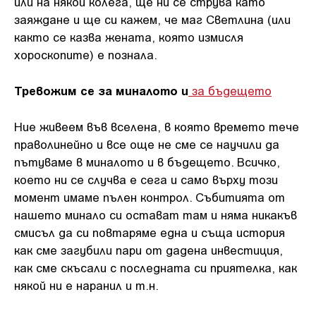
или на някой колега, ще ни се струва като
заяждане и ще си кажем, че маг Светлина (или
както се казва жената, която измисля
хороскопите) е познала.
Тревожим се за миналото и
за бъдещето
Ние живеем във вселена, в която времето тече
праволинейно и все още не сме се научили да
пътуваме в миналото и в бъдещето. Всичко,
което ни се случва е сега и само върху този
момент имаме пълен контрол. Събитията от
нашето минало си остават там и няма никакъв
смисъл да си повтаряме една и съща история
как сме загубили пари от дадена инвестиция,
как сме скъсали с последната си приятелка, как
някой ни е наранил и т.н.