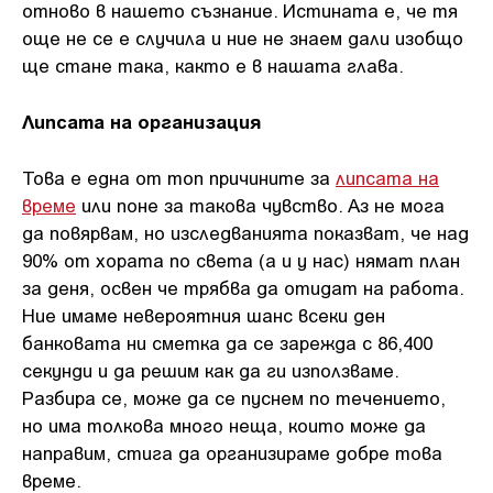
отново в нашето съзнание. Истината е, че тя
още не се е случила и ние не знаем дали изобщо
ще стане така, както е в нашата глава.
Липсата на организация
Това е една от топ причините за
липсата на
време
или поне за такова чувство. Аз не мога
да повярвам, но изследванията показват, че над
90% от хората по света (а и у нас) нямат план
за деня, освен че трябва да отидат на работа.
Ние имаме невероятния шанс всеки ден
банковата ни сметка да се зарежда с 86,400
секунди и да решим как да ги използваме.
Разбира се, може да се пуснем по течението,
но има толкова много неща, които може да
направим, стига да организираме добре това
време.