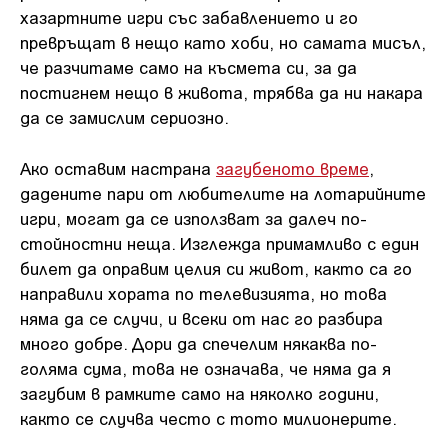
хазартните игри със забавлението и го
превръщат в нещо като хоби, но самата мисъл,
че разчитаме само на късмета си, за да
постигнем нещо в живота, трябва да ни накара
да се замислим сериозно.
Ако оставим настрана
загубеното време
,
дадените пари от любителите на лотарийните
игри, могат да се използват за далеч по-
стойностни неща. Изглежда примамливо с един
билет да оправим целия си живот, както са го
направили хората по телевизията, но това
няма да се случи, и всеки от нас го разбира
много добре. Дори да спечелим някаква по-
голяма сума, това не означава, че няма да я
загубим в рамките само на няколко години,
както се случва често с тото милионерите.