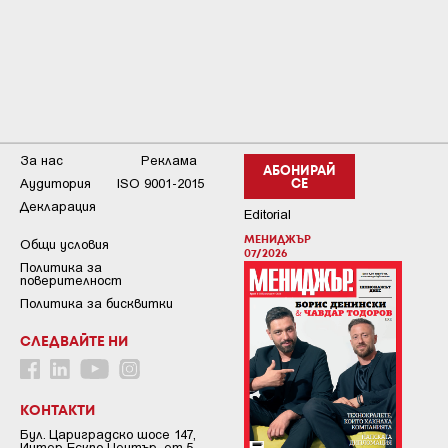
За нас
Реклама
АБОНИРАЙ
Аудитория
ISO 9001-2015
СЕ
Декларация
Editorial
МЕНИДЖЪР
Общи условия
07/2026
Пoлитикa зa
пoвepитeлнocт
Политика за бисквитки
СЛЕДВАЙТЕ НИ
КОНТАКТИ
Бул. Цариградско шосе 147,
Интер Ескпо Център, ет.5