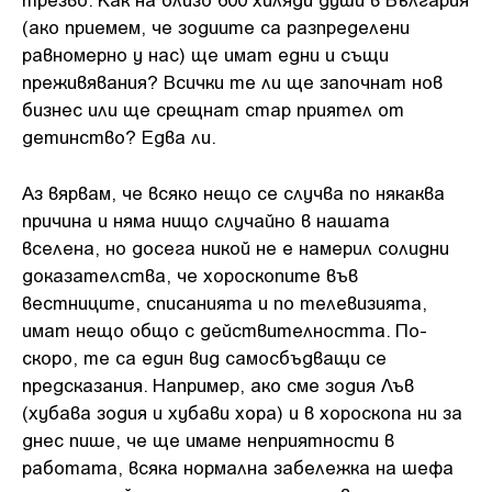
(ако приемем, че зодиите са разпределени
равномерно у нас) ще имат едни и същи
преживявания? Всички те ли ще започнат нов
бизнес или ще срещнат стар приятел от
детинство? Едва ли.
Аз вярвам, че всяко нещо се случва по някаква
причина и няма нищо случайно в нашата
вселена, но досега никой не е намерил солидни
доказателства, че хороскопите във
вестниците, списанията и по телевизията,
имат нещо общо с действителността. По-
скоро, те са един вид самосбъдващи се
предсказания. Например, ако сме зодия Лъв
(хубава зодия и хубави хора) и в хороскопа ни за
днес пише, че ще имаме неприятности в
работата, всяка нормална забележка на шефа