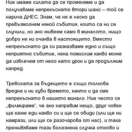
Ние имаме силата да се променяме и да
получаваме непрекъснато втори шанс – той се
нарича ДНЕС. Знам, че не е лесно да
превъзмогнем някой събития, които са ни се
случили, но ако живеем само в миналото, нищо
добро не ни очаква в настоящето. Вместо
непрекъснато да си разказваме едно и също
неприятно събитие, нека помислим какво може
да извлечем от него като урок и да продължим
напред.
Тревогата за бъдещето е също толкова
вредна и ни губи времето, както и да сме
непрекъснато в нашето минало. Ние често се
„филмираме“, че ако направим нещо, друг човек
ще каже еди-какво си и ще се обиди (или ще ни
намрази, или ще се разочарова от нас), и така
преживяваме тази болезнена случка отново и