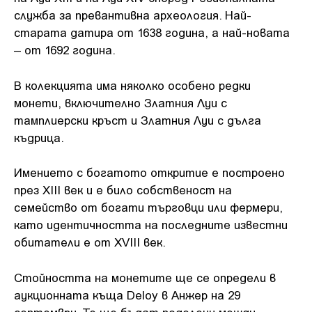
служба за превантивна археология. Най-
старата датира от 1638 година, а най-новата
– от 1692 година.
В колекцията има няколко особено редки
монети, включително Златния Луи с
тамплиерски кръст и Златния Луи с дълга
къдрица.
Имението с богатото откритие е построено
през XIII век и е било собственост на
семейство от богати търговци или фермери,
като идентичността на последните известни
обитатели е от XVIII век.
Стойността на монетите ще се определи в
аукционната къща Deloy в Анжер на 29
септември. Те ще бъдат поделени между