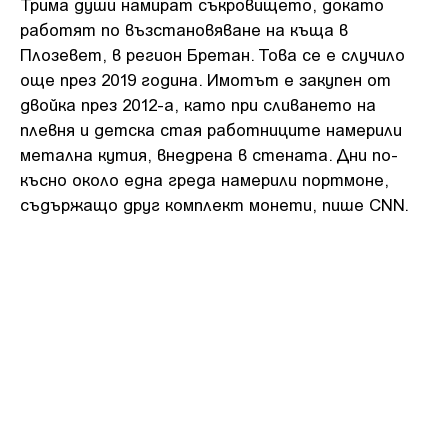
Трима души намират съкровището, докато
работят по възстановяване на къща в
Плозевет, в регион Бретан. Това се е случило
още през 2019 година. Имотът е закупен от
двойка през 2012-а, като при сливането на
плевня и детска стая работниците намерили
метална кутия, внедрена в стената. Дни по-
късно около една греда намерили портмоне,
съдържащо друг комплект монети, пише CNN.