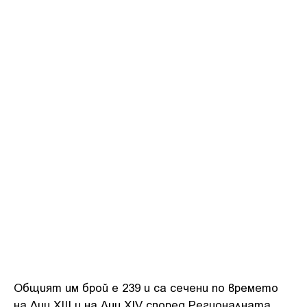
Общият им брой е 239 и са сечени по времето
на Луи XIII и на Луи XIV според Регионалната