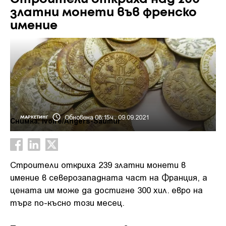
златни монети във френско
имение
Обновена 08:15ч., 09.09.2021
МАРКЕТИНГ
Снимка: Ivoire/Angers-Saumur
Строители откриха 239 златни монети в
имение в северозападната част на Франция, а
цената им може да достигне 300 хил. евро на
търг по-късно този месец.