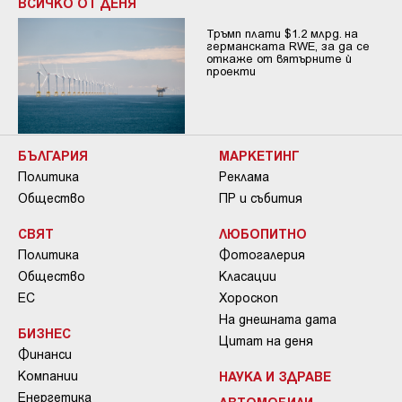
ВСИЧКО ОТ ДЕНЯ
Тръмп плати $1.2 млрд. на
германската RWE, за да се
откаже от вятърните ѝ
проекти
БЪЛГАРИЯ
МАРКЕТИНГ
Политика
Реклама
Общество
ПР и събития
СВЯТ
ЛЮБОПИТНО
Политика
Фотогалерия
Общество
Класации
ЕС
Хороскоп
На днешната дата
БИЗНЕС
Цитат на деня
Финанси
Компании
НАУКА И ЗДРАВЕ
Енергетика