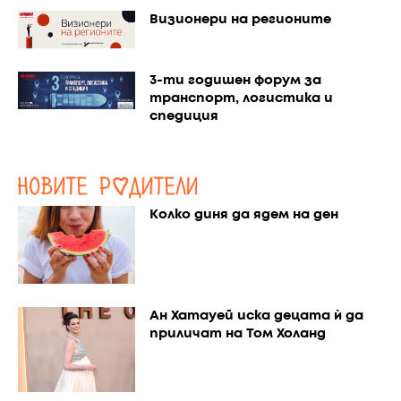
Визионери на регионите
3-ти годишен форум за
транспорт, логистика и
спедиция
Колко диня да ядем на ден
Ан Хатауей иска децата ѝ да
приличат на Том Холанд