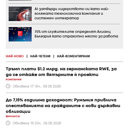
А1 затвърди лидерството си като най-
голямата технологична компания и
системен интегратор
75% от служителите определят Алианц
България като страхотно място за работа
НАЙ-НОВО
|
НАЙ-ЧЕТЕНИ
|
НАЙ-КОМЕНТИРАНИ
Тръмп плати $1.2 млрд. на германската RWE, за
да се откаже от вятърните ѝ проекти
КОМПАНИИ
Обновена 17:15ч., 09.08.2026
До 7,15% годишна доходност: Румъния привлича
спестяванията на гражданите с нови държавни
облигации
ФИНАНСИ
Обновена 16:30ч., 09.08.2026