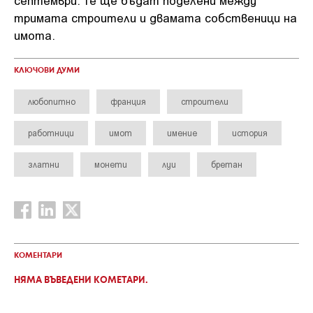
тримата строители и двамата собственици на
имота.
КЛЮЧОВИ ДУМИ
любопитно
франция
строители
работници
имот
имение
история
златни
монети
луи
бретан
КОМЕНТАРИ
НЯМА ВЪВЕДЕНИ КОМЕТАРИ.