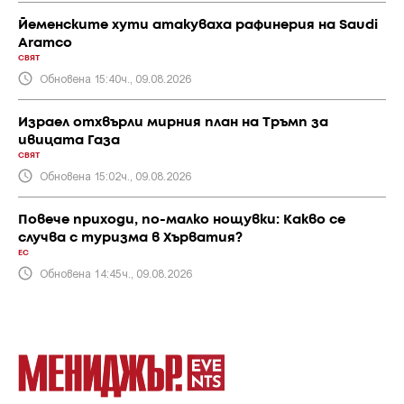
Йеменските хути атакуваха рафинерия на Saudi
Aramco
СВЯТ
Обновена 15:40ч., 09.08.2026
Израел отхвърли мирния план на Тръмп за
ивицата Газа
СВЯТ
Обновена 15:02ч., 09.08.2026
Повече приходи, по-малко нощувки: Какво се
случва с туризма в Хърватия?
ЕС
Обновена 14:45ч., 09.08.2026