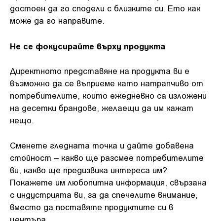
достоен да го сподели с близките си. Ето как
може да го направите.
Не се фокусирайте върху продукта
Директното представяне на продукта ви е
възможно да се въприеме като натрапчиво от
потребителите, които ежедневно са изложени
на десетки брандове, желаещи да им кажат
нещо.
Сменете гледната точка и дайте добавена
стойност – какво ще разсмее потребителите
ви, какво ще предизвика интереса им?
Покажете им любопитна информация, свързана
с индустрията ви, за да спечелите внимание,
вместо да поставяте продуктите си в
центъра.