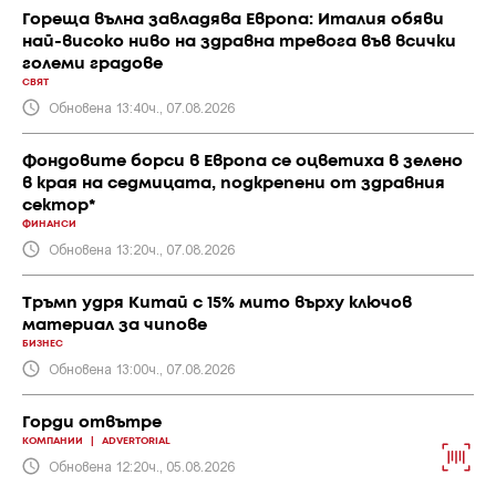
Гореща вълна завладява Европа: Италия обяви
най-високо ниво на здравна тревога във всички
големи градове
СВЯТ
Обновена 13:40ч., 07.08.2026
Фондовите борси в Европа се оцветиха в зелено
в края на седмицата, подкрепени от здравния
сектор*
ФИНАНСИ
Обновена 13:20ч., 07.08.2026
Тръмп удря Китай с 15% мито върху ключов
материал за чипове
БИЗНЕС
Обновена 13:00ч., 07.08.2026
Горди отвътре
КОМПАНИИ
|
ADVERTORIAL
Обновена 12:20ч., 05.08.2026