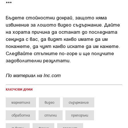
***
Бъдете стойностни докрай, защото няма
извинение за лошото видео съдържание. Дайте
на хората причина да останат до последната
секунда с вас, да видят какво имате да им
покажете, да чуят какво искате да им кажете.
Следвайте стъпките по-горе и ще получите
задоволителни резултати.
По материал на Inc.com
КЛЮЧОВИ ДУМИ
маркетинг
видео
съдържание
обработка
стъпки
препоръки
съвети
фокус
продукт