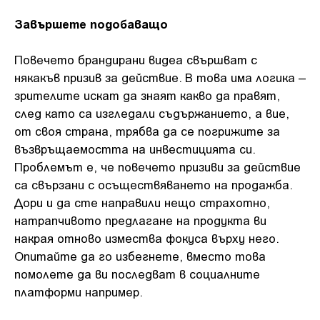
Завършете подобаващо
Повечето брандирани видеа свършват с
някакъв призив за действие. В това има логика –
зрителите искат да знаят какво да правят,
след като са изгледали съдържанието, а вие,
от своя страна, трябва да се погрижите за
възвръщаемостта на инвестицията си.
Проблемът е, че повечето призиви за действие
са свързани с осъществяването на продажба.
Дори и да сте направили нещо страхотно,
натрапчивото предлагане на продукта ви
накрая отново измества фокуса върху него.
Опитайте да го избегнете, вместо това
помолете да ви последват в социалните
платформи например.