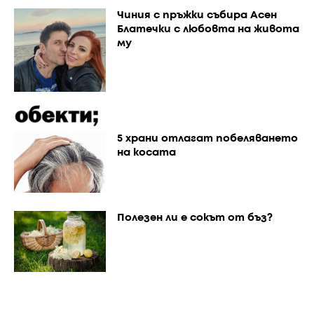
Чиния с пръжки събира Асен
Блатечки с любовта на живота
му
5 храни отлагат побеляването
на косата
Полезен ли е сокът от бъз?