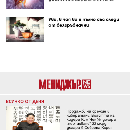
Уви, в чая ви е пълно със следи
от безгръбначни
ВСИЧКО ОТ ДЕНЯ
Продажби на оръжие и
кибератаки: Властта на
лидера Ким Чен Ун докара
„неочаквани“ 22 млрд.
долара в Северна Корея