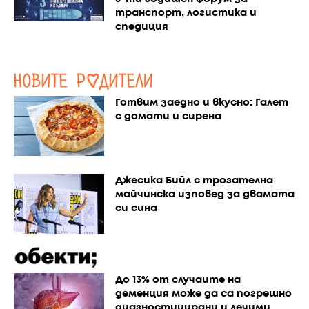
транспорт, логистика и
спедиция
Готвим заедно и вкусно: Галет
с домати и сирена
Джесика Бийл с трогателна
майчинска изповед за двамата
си сина
До 13% от случаите на
деменция може да са погрешно
диагностицирани и лечими