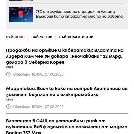
75% от служителите определят Алианц
България като страхотно място за работа
НАЙ-НОВО
|
НАЙ-ЧЕТЕНИ
|
НАЙ-КОМЕНТИРАНИ
Продажби на оръжие и кибератаки: Властта на
лидера Ким Чен Ун докара „неочаквани“ 22 млрд.
долара в Северна Корея
СВЯТ
Обновена 16:45ч., 07.08.2026
Мицотакис: Всички коли на остров Агатониси се
заменят безплатно с електромобили
СВЯТ
Обновена 16:30ч., 07.08.2026
Властите в САЩ са установили риск от
пукнатини във фюзелажа на самолети от модела
Boeing 737 Max