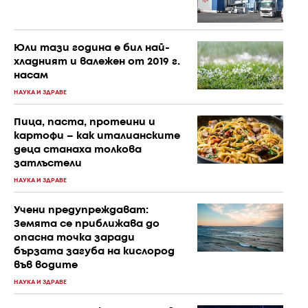
Юли тази година е бил най-
хладният и валежен от 2019 г.
насам
НАУКА И ЗДРАВЕ
Пица, паста, протеини и
картофи – как италианските
деца станаха толкова
затлъстели
НАУКА И ЗДРАВЕ
Учени предупреждават:
Земята се приближава до
опасна точка заради
бързата загуба на кислород
във водите
НАУКА И ЗДРАВЕ