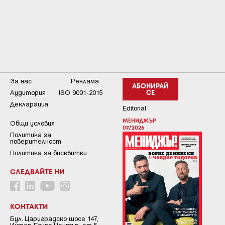
За нас
Реклама
АБОНИРАЙ
Аудитория
ISO 9001-2015
СЕ
Декларация
Editorial
МЕНИДЖЪР
Общи условия
07/2026
Пoлитикa зa
пoвepитeлнocт
Политика за бисквитки
СЛЕДВАЙТЕ НИ
КОНТАКТИ
Бул. Цариградско шосе 147,
Интер Ескпо Център, ет.5