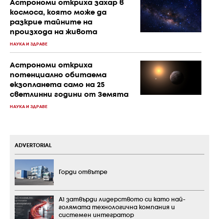
Астрономи откриха захар в
космоса, която може да
разкрие тайните на
произхода на живота
НАУКА И ЗДРАВЕ
Астрономи откриха
потенциално обитаема
екзопланета само на 25
светлинни години от Земята
НАУКА И ЗДРАВЕ
ADVERTORIAL
Горди отвътре
А1 затвърди лидерството си като най-
голямата технологична компания и
системен интегратор