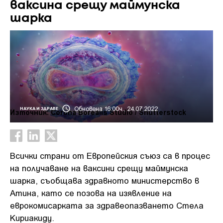
ваксина срещу маймунска
шарка
Обновена 16:00ч., 24.07.2022
НАУКА И ЗДРАВЕ
Източник: Corona Borealis Studio / Shutterstock
Всички страни от Европейския съюз са в процес
на получаване на ваксини срещу маймунска
шарка, съобщава здравното министерство в
Атина, като се позова на изявление на
еврокомисарката за здравеопазването Стела
Кириакиду.