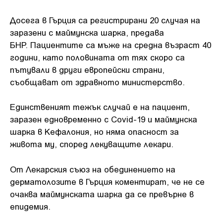
Досега в Гърция са регистрирани 20 случая на
заразени с маймунска шарка, предава
БНР. Пациентите са мъже на средна възраст 40
години, като половината от тях скоро са
пътували в други европейски страни,
съобщават от здравното министерство.
Единственият тежък случай е на пациент,
заразен едновременно с Covid-19 и маймунска
шарка в Кефалония, но няма опасност за
живота му, според лекуващите лекари.
От Лекарския съюз на обединението на
дерматолозите в Гърция коментират, че не се
очаква маймунската шарка да се превърне в
епидемия.