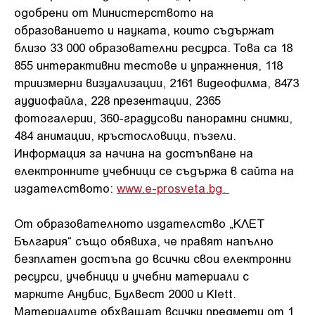
одобрени от Министерството на
образованието и науката, които съдържат
близо 33 000 образователни ресурса. Това са 18
855 интерактивни тестове и упражнения, 118
триизмерни визуализации, 2161 видеофилма, 8473
аудиофайла, 228 презентации, 2365
фотогалерии, 360-градусови панорамни снимки,
484 анимации, кръстословици, пъзели.
Информация за начина на достъпване на
електронните учебници се съдържа в сайта на
издателството:
www.e-prosveta.bg.
От образователното издателство „КЛЕТ
България“ също обявиха, че правят напълно
безплатен достъпа до всички свои електронни
ресурси, учебници и учебни материали с
марките Анубис, Булвест 2000 и Klett.
Материалите обхващат всички предмети от 1