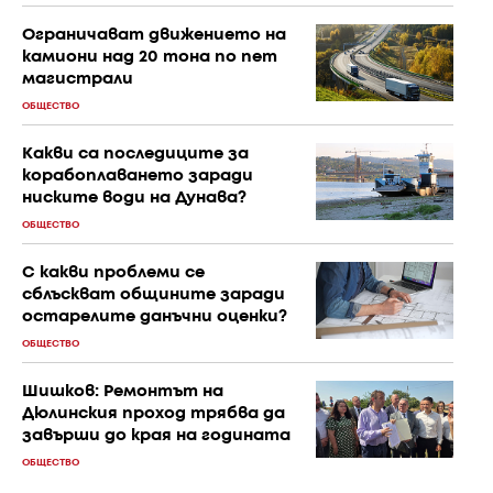
Ограничават движението на
камиони над 20 тона по пет
магистрали
ОБЩЕСТВО
Какви са последиците за
корабоплаването заради
ниските води на Дунава?
ОБЩЕСТВО
С к акви проблеми се
сблъскват общините заради
остарелите данъчни оценки?
ОБЩЕСТВО
Шишков: Ремонтът на
Дюлинския проход трябва да
завърши до края на годината
ОБЩЕСТВО