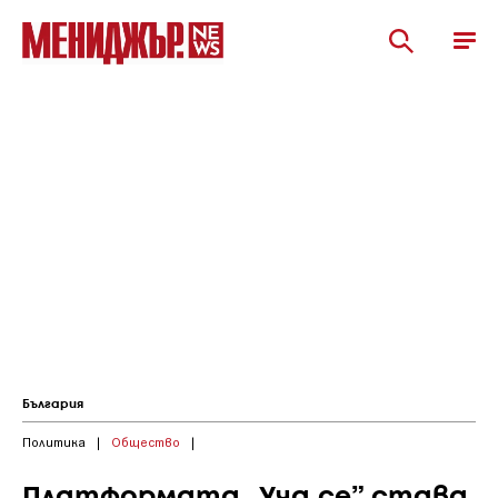
България
Политика
|
Общество
|
Платформата „Уча.се” става