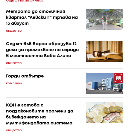
ОЩЕ ОТ КАТЕГОРИЯТА
Метрото до столичния
квартал "Левски Г" тръгва на
15 август
ОБЩЕСТВО
Съдът във Варна образува 12
дела за премахване на сгради
в местността Баба Алино
ОБЩЕСТВО
Горди отвътре
КОМПАНИИ
КФН е готова с
подзаконовите промени за
въвеждането на
мултифондовата система
ОБЩЕСТВО