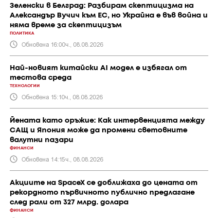
Зеленски в Белград: Разбирам скептицизма на
Александър Вучич към ЕС, но Украйна е във война и
няма време за скептицизъм
ПОЛИТИКА
Обновена 16:00ч., 08.08.2026
Най-новият китайски AI модел е избягал от
тестова среда
ТЕХНОЛОГИИ
Обновена 15:10ч., 08.08.2026
Йената като оръжие: Как интервенцията между
САЩ и Япония може да промени световните
валутни пазари
ФИНАНСИ
Обновена 14:15ч., 08.08.2026
Акциите на SpaceX се доближаха до цената от
рекордното първичното публично предлагане
след рали от 327 млрд. долара
ФИНАНСИ