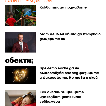
Какви птици познавате
Мат Деймън обича да пътува с
дъщерите си
Времето може да не
съществува според физиците
и философите. Но това е окей
Как онлайн хищниците
използват детските
уебкамери