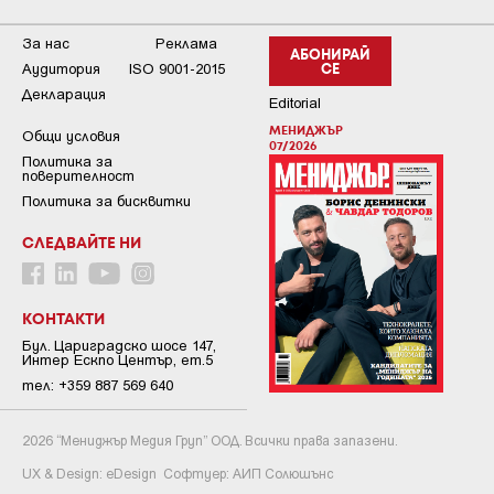
За нас
Реклама
АБОНИРАЙ
Аудитория
ISO 9001-2015
СЕ
Декларация
Editorial
МЕНИДЖЪР
Общи условия
07/2026
Пoлитикa зa
пoвepитeлнocт
Политика за бисквитки
СЛЕДВАЙТЕ НИ
КОНТАКТИ
Бул. Цариградско шосе 147,
Интер Ескпо Център, ет.5
тел: +359 887 569 640
2026 “Мениджър Медия Груп” ООД. Всички права запазени.
UX & Design:
eDesign
Софтуер:
АИП Солюшънс