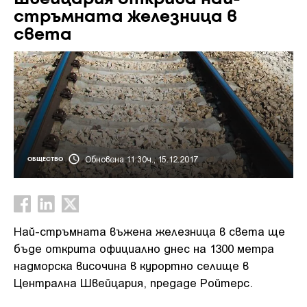
стръмната железница в
света
Обновена 11:30ч., 15.12.2017
ОБЩЕСТВО
Най-стръмната въжена железница в света ще
бъде открита официално днес на 1300 метра
надморска височина в курортно селище в
Централна Швейцария, предаде Ройтерс.