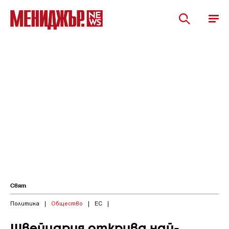
Свят
Политика
|
Общество
|
ЕС
|
Швейцария открива най-