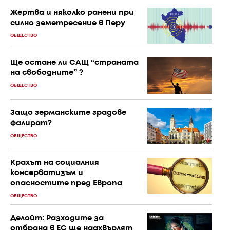
Жертва и няколко ранени при
силно земетресение в Перу
ОБЩЕСТВО
Ще остане ли САЩ “страната
на свободните” ?
ОБЩЕСТВО
Защо германските градове
фалират?
ОБЩЕСТВО
Крахът на социалния
консерватизъм и
опасностите пред Европа
ОБЩЕСТВО
Делойт: Разходите за
отбрана в ЕС ще надхвърлят