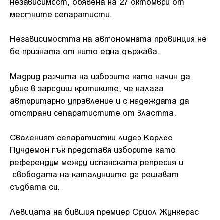
независимост, обявена на 27 октомври от
местните сепаратисти.
Независимостта на автономната провинция не
бе призната от нито една държава.
Мадрид разчита на изборите като начин да
убие в зародиш критиките, че налага
авторитарно управление и с надеждата да
отстрани сепаратистите от властта.
Сваленият сепаратистки лидер Карлес
Пучдемон пък представя изборите като
референдум между испанската репресия и
свободата на каталунците да решават
съдбата си.
Левицата на бившия премиер Ориол Жункерас