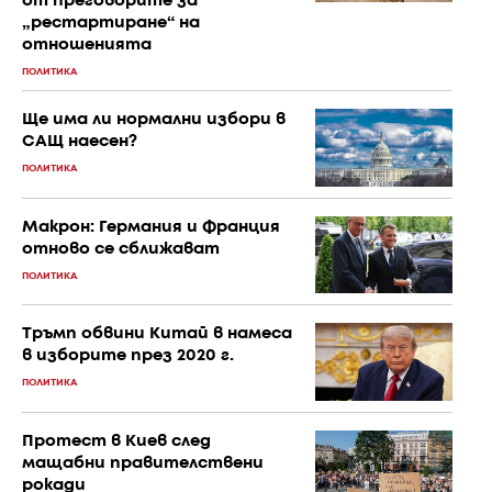
от преговорите за
„рестартиране“ на
отношенията
ПОЛИТИКА
Ще има ли нормални избори в
САЩ наесен?
ПОЛИТИКА
Макрон: Германия и Франция
отново се сближават
ПОЛИТИКА
Тръмп обвини Китай в намеса
в изборите през 2020 г.
ПОЛИТИКА
Протест в Киев след
мащабни правителствени
рокади