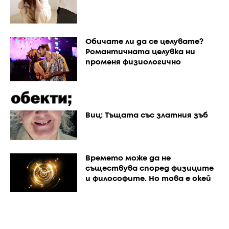
Обичате ли да се целувате?
Романтичната целувка ни
променя физиологично
Виц: Тъщата със златния зъб
Времето може да не
съществува според физиците
и философите. Но това е окей