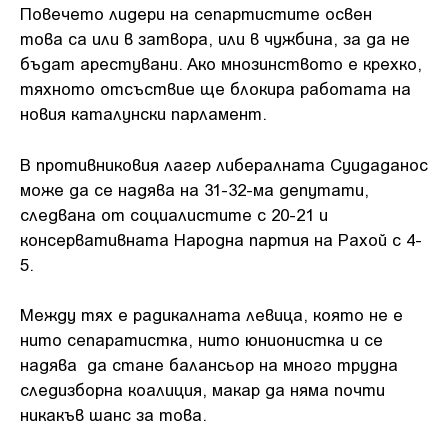
Повечето лидери на сепартистите освен
това са или в затвора, или в чужбина, за да не
бъдат арестувани. Ако мнозинството е крехко,
тяхното отсъствие ще блокира работата на
новия каталунски парламент.
В противниковия лагер либералната Суидаданос
може да се надява на 31-32-ма депутати,
следвана от социалистите с 20-21 и
консервативната Народна партия на Рахой с 4-
5.
Между тях е радикалната левица, която не е
нито сепаратистка, нито юнионистка и се
надява да стане балансьор на много трудна
следизборна коалиция, макар да няма почти
никакъв шанс за това.