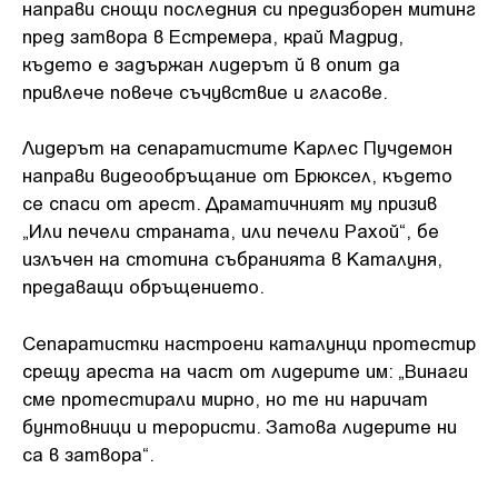
направи снощи последния си предизборен митинг
пред затвора в Естремера, край Мадрид,
където е задържан лидерът й в опит да
привлече повече съчувствие и гласове.
Лидерът на сепаратистите Карлес Пучдемон
направи видеообръщание от Брюксел, където
се спаси от арест. Драматичният му призив
„Или печели страната, или печели Рахой“, бе
излъчен на стотина събранията в Каталуня,
предаващи обръщението.
Сепаратистки настроени каталунци протестира
срещу ареста на част от лидерите им: „Винаги
сме протестирали мирно, но те ни наричат
бунтовници и терористи. Затова лидерите ни
са в затвора“.