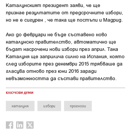
Каталунският президент заяви, че ще
признае резултатите от предсрочните избори,
но не е сигурен , че така ще постъпи и Мадрид.
Ако до февруари не бъде съставено ново
каталунско правителство, автоматично ще
бъдат насрочени нови избори през април. Така
Каталуня ще заприлича силно на Испания, която
след изборите през декември 2015 трябваше да
гласува отново през юни 2016 заради
невъзможността да състави правителство.
КЛЮЧОВИ ДУМИ
каталуня
избори
прогнози