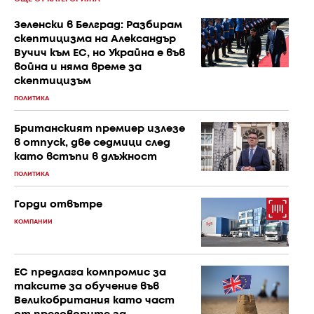
Зеленски в Белград: Разбирам
скептицизма на Александър
Вучич към ЕС, но Украйна е във
война и няма време за
скептицизъм
ПОЛИТИКА
Британският премиер излезе
в отпуск, две седмици след
като встъпи в длъжност
ПОЛИТИКА
Горди отвътре
КОМПАНИИ
ЕС предлага компромис за
таксите за обучение във
Великобритания като част