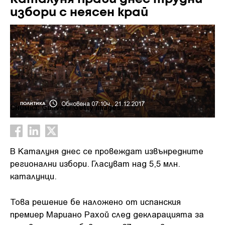
избори с неясен край
Обновена 07:10ч., 21.12.2017
ПОЛИТИКА
Снимка: Guliver / Getty Images
В Каталуня днес се провеждат извънредните
регионални избори. Гласуват над 5,5 млн.
каталунци.
Това решение бе наложено от испанския
премиер Мариано Рахой след декларацията за