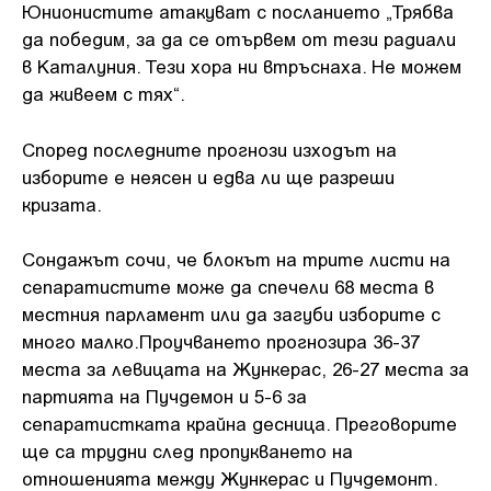
Юнионистите атакуват с посланието „Трябва
да победим, за да се отървем от тези радиали
в Каталуния. Тези хора ни втръснаха. Не можем
да живеем с тях“.
Според последните прогнози изходът на
изборите е неясен и едва ли ще разреши
кризата.
Сондажът сочи, че блокът на трите листи на
сепаратистите може да спечели 68 места в
местния парламент или да загуби изборите с
много малко.Проучването прогнозира 36-37
места за левицата на Жункерас, 26-27 места за
партията на Пучдемон и 5-6 за
сепаратистката крайна десница. Преговорите
ще са трудни след пропукването на
отношенията между Жункерас и Пучдемонт.