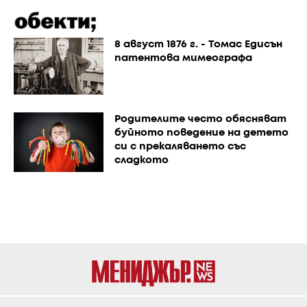
8 август 1876 г. - Томас Едисън
патентова мимеографа
Родителите често обясняват
буйното поведение на детето
си с прекаляването със
сладкото