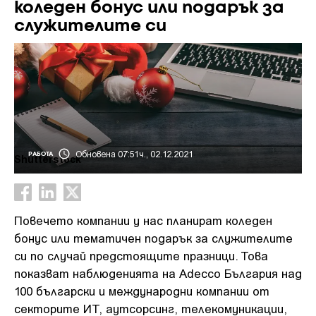
коледен бонус или подарък за
служителите си
Обновена 07:51ч., 02.12.2021
РАБОТА
Shutterstock
Повечето компании у нас планират коледен
бонус или тематичен подарък за служителите
си по случай предстоящите празници. Това
показват наблюденията на Adecco България над
100 български и международни компании от
секторите ИТ, аутсорсинг, телекомуникации,