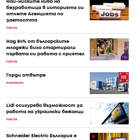
Най-ниските нива на
безработица в историята си
отчете Агенцията по
заетостта
РАБОТА
Над 84% от българските
младежи биха стартирали
първата си работа с приятел
РАБОТА
Горди отвътре
КОМПАНИИ
Lidl осигурява възможност за
работа на украински бежанци
РАБОТА
Schneider Electric България е