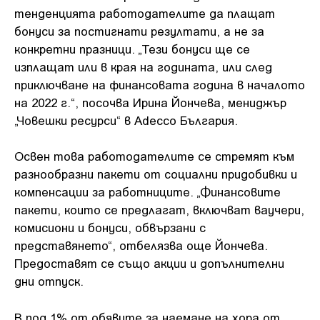
тенденцията работодателите да плащат
бонуси за постигнати резултати, а не за
конкретни празници. „Тези бонуси ще се
изплащат или в края на годината, или след
приключване на финансовата година в началото
на 2022 г.“, посочва Ирина Йончева, мениджър
„Човешки ресурси“ в Adecco България.
Освен това работодателите се стремят към
разнообразни пакети от социални придобивки и
компенсации за работниците. „Финансовите
пакети, които се предлагат, включват ваучери,
комисиони и бонуси, обвързани с
представянето“, отбелязва още Йончева.
Предоставят се също акции и допълнителни
дни отпуск.
В под 1% от обявите за наемане на хора от