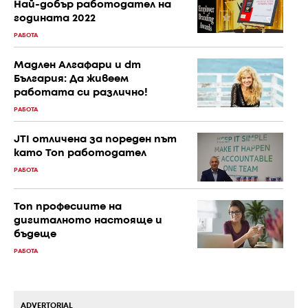
Най-добър работодател на
годината 2022
РАБОТА
Мадлен Алгафари и dm
България: Да живеем
работата си различно!
РАБОТА
JTI отличена за пореден път
като Топ работодател
РАБОТА
Топ професиите на
дигиталното настояще и
бъдеще
РАБОТА
ADVERTORIAL