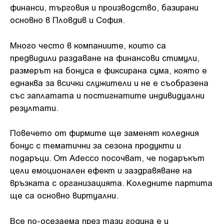
финанси, търговия и производство, базирани
основно в Пловдив и София.
Много често в компаниите, които са
предвидили раздаване на финансови стимули,
размерът на бонуса е фиксирана сума, която е
еднаква за всички служители и не е съобразена
със заплатата и постигнатите индивидуални
резултати.
Повечето от фирмите ще заменят коледния
бонус с тематични за сезона продукти и
подаръци. От Adecco посочват, че подаръкът
цели емоционален ефект и заздравяване на
връзката с организацията. Коледните партита
ще са основно виртуални.
Все по-осезаема през тази година е и