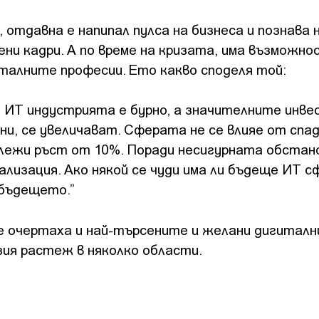
отдавна е напипал пулса на бизнеса и познава
ни кадри. А по време на кризата, има възможно
италните професии. Ето какво споделя той:
а ИТ индустрията е бурно, а значителните инве
ни, се увеличават. Сферата не се влияе от спа
лежи ръст от 10%. Поради несигурната обстано
лизация. Ако някой се чуди има ли бъдеще ИТ с
 бъдещето.”
е очертаха и най-търсените и желани дигиталн
зия растеж в няколко области.