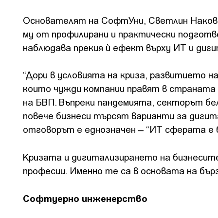
Основателят на СофтУни, Светлин Наков, 
му от профилирани и практически подготве
наблюдава прекия ѝ ефект върху ИТ и диг
“Дори в условията на криза, развитието н
които чужди компании правят в страната 
на БВП. Въпреки пандемията, секторът бе
повече бизнеси търсят варианти за дигита
отговорът е еднозначен – “ИТ сферата е
Кризата и дигитализирането на бизнесит
професии. Именно те са в основата на бър
Софтуерно инженерство