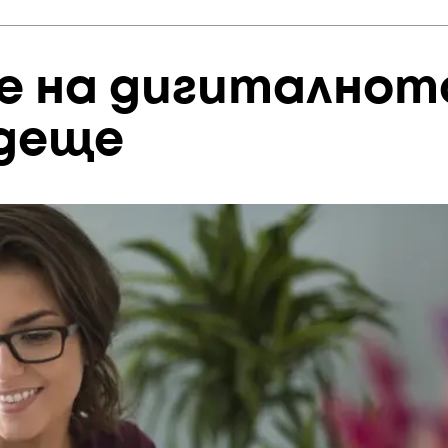
е на дигиталнот
ъдеще