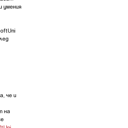
и умения
oftUni
След
, че и
т на
се
ftUni