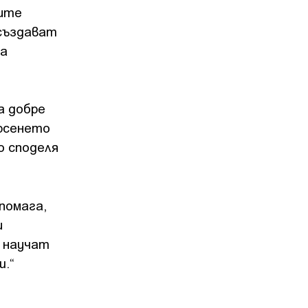
ните
 създават
та
а добре
ърсенето
о споделя
помага,
и
е научат
ш.“