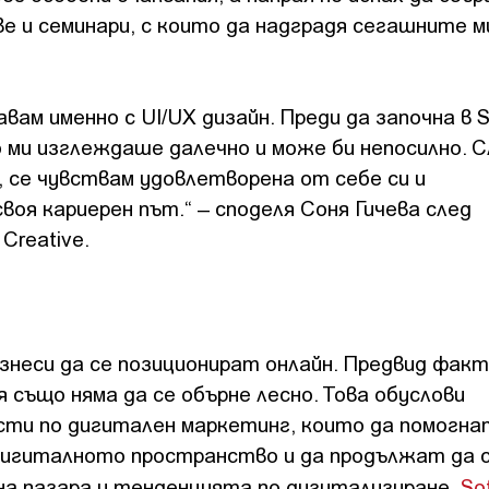
е и семинари, с които да надградя сегашните м
вам именно с UI/UX дизайн. Преди да започна в S
о ми изглеждаше далечно и може би непосилно. 
 се чувствам удовлетворена от себе си и
воя кариерен път.“ – споделя Соня Гичева след
Creative.
знеси да се позиционират онлайн. Предвид факта
също няма да се обърне лесно. Това обуслови
ти по дигитален маркетинг, които да помогна
дигиталното пространство и да продължат да 
на пазара и тенденцията по дигитализиране,
So