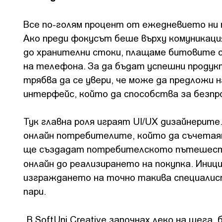
Все по-голям процент от ежедневието ни п
Ако преди фокусът беше върху комуникация
до хранителни стоки, плащаме битовите с
на телефона. За да бъдат успешни продук
трябва да се увери, че може да предложи 
интерфейс, който да способства за безпр
Тук главна роля играят UI/UX дизайнерите
онлайн потребителите, който да съчетаят
ще създадат потребителското пътешеств
онлайн до реализирането на покупка. Ини
изграждането на точно такива специалист
пари.
„В SoftUni Creative започнах леко на шега, 