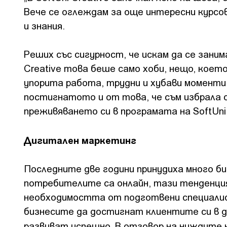
Вече се оглеждам за още интересни курсов
и знания.
Реших със сигурност, че искам да се занима
Creative това беше само хоби, нещо, коет
упорита работа, трудни и хубави моменти,
постигнатото и от това, че съм избрала с
преживяването си в програмата на SoftUni 
Дигитален маркетинг
Последните две години принудиха много би
потребителите са онлайн, тази тенденция 
необходимостта от подготвени специалис
бизнесите да достигнат клиентите си в 
развиват успешно. В отговор на нуждите 