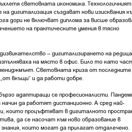
ръхлетя световната икономика. Технологичният
 на дигитализация създават нови изисквания к
ога дори не включват диплома за висше образов
начението на практическите умения в тясно
редизвикателство – дигитализирането на редица
изпълняваха на място в офис. Било то като час
омениджмънт. Световната криза от последните
„от вкъщи“ и да работи добре.
 бързо адаптиращи се професионалисти. Панде
 начин да работят дистанционно. А сред най-
ии, които процъфтяват в дигиталното простра
ива, да се насочат към ново образование в
 знания, които могат да прилагат отдалечено.