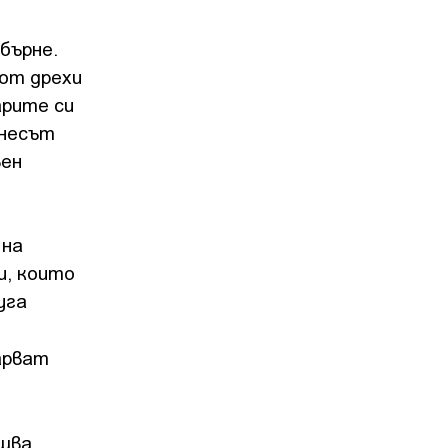
бърне.
 от дрехи
арите си
знесът
вен
 на
и, които
уга
арват
ва...