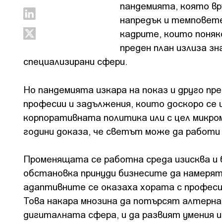
пандемията, която в
напредък и темповете
кадрите, които поняк
преден план излиза з
специализирани сфери.
Но пандемията изкара на показ и друго п
професии и задължения, които доскоро се 
корпоративната политика или с цел микр
години доказа, че светът може да работи 
Променящата се работна среда изисква и
обстановка принуди бизнесите да намерят
адаптивните се оказаха хората с профес
Това накара мнозина да потърсят алтернат
дигиталната сфера, и да развият умения и