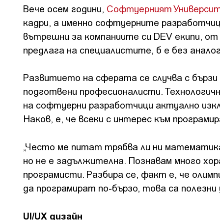
Вече осем години,
Софтуерният Универси
кадри, а именно софтуерните разработчици
вътрешни за компаниите си DEV екипи, о
предлага на специалистите, б е без аналог
Развитието на сферата се случва с бързи
подготвени професионалисти. Технологичн
на софтуерни разработчици актуално изкл
Наков, е, че всеки с интерес към програми
„Често ме питат трябва ли ни математика,
но не е задължителна. Познавам много хор
програмисти. Разбира се, факт е, че олим
да програмират по-бързо, това са полезни
UI/UX дизайн