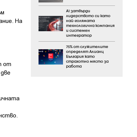
ъм
А1 затвърди
лидерството си като
ание. На
най-голямата
технологична компания
и системен
интегратор
75% от служителите
определят Алианц
България като
страхотно място за
т от
работа
 две
мичната
нство.