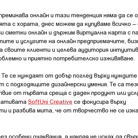
реминава онлайн и тази тенденция няма да се о
та с хората, днес можем да купуваме всичко –
и сметки онлайн и държим виртуална карта с п
тите и услугите на онлайн предприемачите, би
на своите клиенти и целева аудитория интуити
облемно и приятно потребителско изживяване.
. Те се нуждаят от добър поглед върху нуждите
 с подходящите дизайнерски умения. Те са тез
ие от първата среща с даден продукт или усл
циативата
SoftUni Creative
се фокусира върху
и и разбива мита, че от творчество не се изк
без особени очаквания, a накрая не исках да свърш