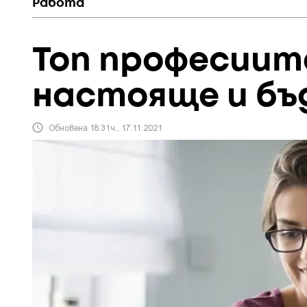
Работа
Топ професиит
настояще и б
Обновена 18:31ч., 17.11.2021