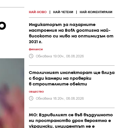
НАЙ-НОВО
|
НАЙ-ЧЕТЕНИ
|
НАЙ-КОМЕНТИРАНИ
о
Индикаторът за пазарните
настроения на BofA достигна най-
високото си ниво на оптимизъм от
2021 г.
ФИНАНСИ
Обновена 19:00ч., 08.08.2026
Столичният инспекторат ще влиза
с боди камери на проверки
в строителните обекти
ОБЩЕСТВО
Обновена 18:20ч., 08.08.2026
МО: Взривилият се във въздушното
ни пространство дрон вероятно е
украински, инцидентът не е