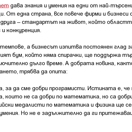
тет
дава знания и умения на едни от най-търсе
. От една страна, все повече фирми и бизнеси
т друга – стандартът на живот, който област
 и конкуренция.
 темпове, а бизнесът изпитва постоянен глад з
ият бум, който няма спирачки, ще поддържа т
ючително дълго време. А добрата новина, какт
рането, трябва да опита:
 за да сме добри програмисти. Истината е, че 
а, които не са добри по математика, но са добр
пийски медалисти по математика и физика ще с
 умения. Но не е задължително да ги притежава