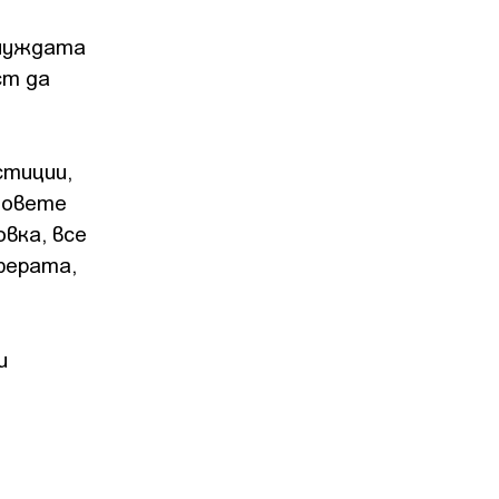
 нуждата
ст да
стиции,
довете
вка, все
ферата,
и