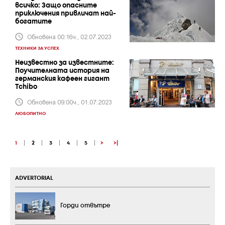
всичко: Защо опасните
приключения привличат най-
богатите
Обновена 00:16ч., 02.07.2023
ТЕХНИКИ ЗА УСПЕХ
Неизвестно за известните:
Поучителната история на
германския кафеен гигант
Tchibo
Обновена 09:00ч., 01.07.2023
ЛЮБОПИТНО
1
|
2
|
3
|
4
|
5
|
>
>|
ADVERTORIAL
Горди отвътре