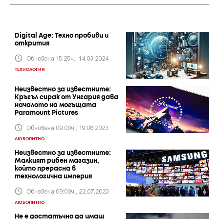
СТАТИИ ОТ ТОЗИ АВТОР
Digital Age: Техно пробиви и
открития
Обновена 15:25ч., 14.03.2024
ТЕХНОЛОГИИ
Неизвестно за известните:
Кръгъл сирак от Унгария дава
началото на могъщата
Paramount Pictures
Обновена 09:00ч., 19.08.2023
ЛЮБОПИТНО
Неизвестно за известните:
Малкият рибен магазин,
който прерасна в
технологична империя
Обновена 09:00ч., 22.07.2023
ЛЮБОПИТНО
Не е достатъчно да имаш