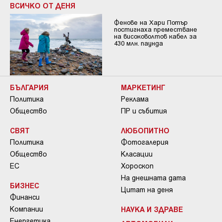
ВСИЧКО ОТ ДЕНЯ
Фенове на Хари Потър
постигнаха преместване
на високоволтов кабел за
430 млн. паунда
БЪЛГАРИЯ
МАРКЕТИНГ
Политика
Реклама
Общество
ПР и събития
СВЯТ
ЛЮБОПИТНО
Политика
Фотогалерия
Общество
Класации
ЕС
Хороскоп
На днешната дата
БИЗНЕС
Цитат на деня
Финанси
Компании
НАУКА И ЗДРАВЕ
Енергетика