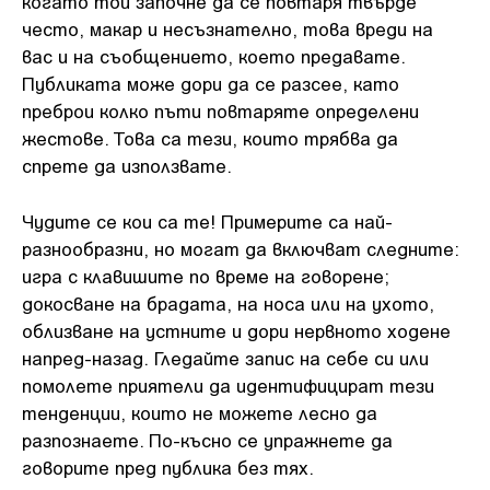
когато той започне да се повтаря твърде
често, макар и несъзнателно, това вреди на
вас и на съобщението, което предавате.
Публиката може дори да се разсее, като
преброи колко пъти повтаряте определени
жестове. Това са тези, които трябва да
спрете да използвате.
Чудите се кои са те! Примерите са най-
разнообразни, но могат да включват следните:
игра с клавишите по време на говорене;
докосване на брадата, на носа или на ухото,
облизване на устните и дори нервното ходене
напред-назад. Гледайте запис на себе си или
помолете приятели да идентифицират тези
тенденции, които не можете лесно да
разпознаете. По-късно се упражнете да
говорите пред публика без тях.