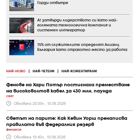
Горди отвътре
А1 затвърди лидерството си като най-
голямата технологична компания и
системен интегратор
75% от служителите определят Алианц
България като страхотно място за работа
НАЙ-НОВО
|
НАЙ-ЧЕТЕНИ
|
НАЙ-КОМЕНТИРАНИ
Фенове на Хари Потър постигнаха преместване
на високоволтов кабел за 430 млн. паунда
СВЯТ
Обновена 20:00ч., 10.08.2026
Светът на парите: Как Кевин Уорш пренаписва
правилата във Федералния резерв
ФИНАНСИ
Обновена 19:40ч., 10.08.2026