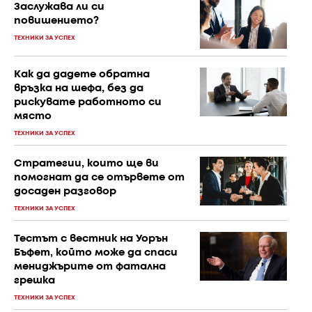
Заслужава ли си
повишението?
ТЕХНИКИ ЗА УСПЕХ
Как да дадете обратна
връзка на шефа, без да
рискувате работното си
място
ТЕХНИКИ ЗА УСПЕХ
Стратегии, които ще ви
помогнат да се отървете от
досаден разговор
ТЕХНИКИ ЗА УСПЕХ
Тестът с вестник на Уорън
Бъфет, който може да спаси
мениджърите от фатална
грешка
ТЕХНИКИ ЗА УСПЕХ