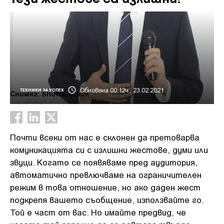
Обновена 00:12ч., 23.02.2021
ТЕХНИКИ ЗА УСПЕХ
Снимка: Shutterstock
Почти всеки от нас е склонен да претоварва
комуникацията си с излишни жестове, думи или
звуци. Когато се появяваме пред аудитория,
автоматично превлючваме на ограничителен
режим в това отношение, но ако даден жест
подкрепя вашето съобщение, използвайте го.
Той е част от вас. Но имайте предвид, че