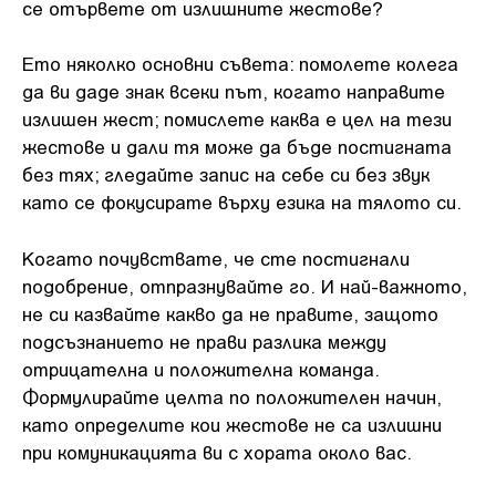
се отървете от излишните жестове?
Ето няколко основни съвета: помолете колега
да ви даде знак всеки път, когато направите
излишен жест; помислете каква е цел на тези
жестове и дали тя може да бъде постигната
без тях; гледайте запис на себе си без звук
като се фокусирате върху езика на тялото си.
Когато почувствате, че сте постигнали
подобрение, отпразнувайте го. И най-важното,
не си казвайте какво да не правите, защото
подсъзнанието не прави разлика между
отрицателна и положителна команда.
Формулирайте целта по положителен начин,
като определите кои жестове не са излишни
при комуникацията ви с хората около вас.