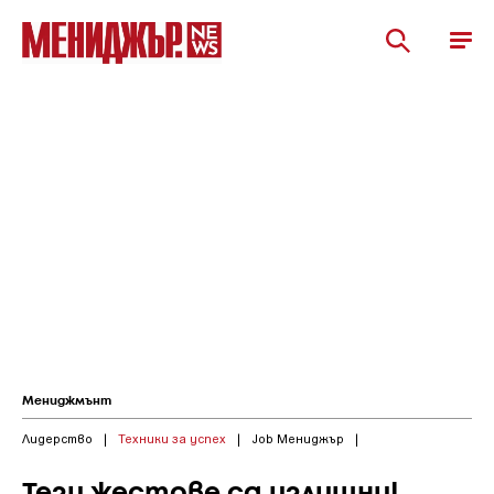
Мениджмънт
Лидерство
|
Техники за успех
|
Job Мениджър
|
Тези жестове са излишни!