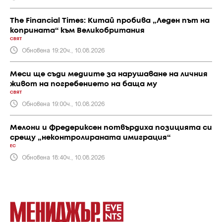
The Financial Times: Китай пробива „Леден път на
коприната“ към Великобритания
СВЯТ
Обновена 19:20ч., 10.08.2026
Меси ще съди медиите за нарушаване на личния
живот на погребението на баща му
СВЯТ
Обновена 19:00ч., 10.08.2026
Мелони и Фредериксен потвърдиха позицията си
срещу „неконтролираната имиграция“
ЕС
Обновена 18:40ч., 10.08.2026