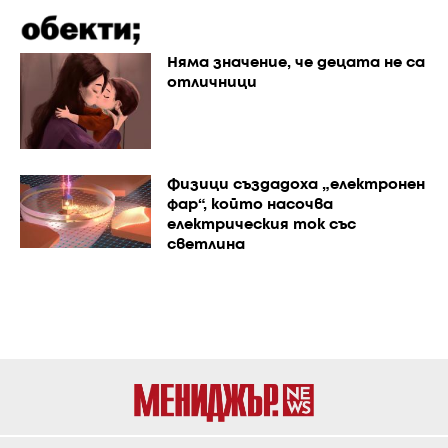
Няма значение, че децата не са
отличници
Физици създадоха „електронен
фар“, който насочва
електрическия ток със
светлина