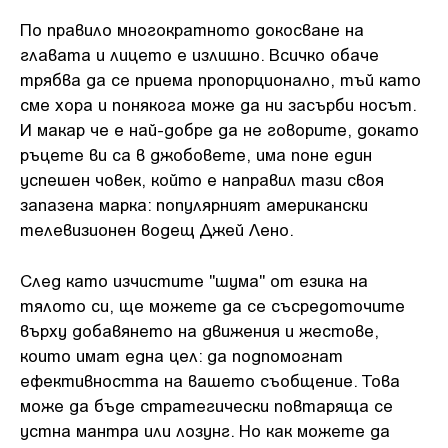
По правило многократното докосване на
главата и лицето е излишно. Всичко обаче
трябва да се приема пропорционално, тъй като
сме хора и понякога може да ни засърби носът.
И макар че е най-добре да не говорите, докато
ръцете ви са в джобовете, има поне един
успешен човек, който е направил тази своя
запазена марка: популярният американски
телевизионен водещ Джей Лено.
След като изчистите "шума" от езика на
тялото си, ще можете да се съсредоточите
върху добавянето на движения и жестове,
които имат една цел: да подпомогнат
ефективността на вашето съобщение. Това
може да бъде стратегически повтаряща се
устна мантра или лозунг. Но как можете да