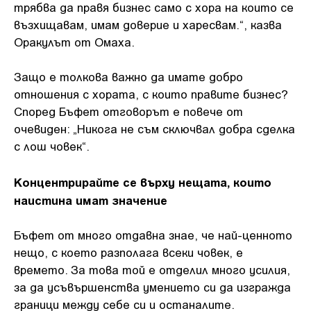
трябва да правя бизнес само с хора на които се
възхищавам, имам доверие и харесвам.“, казва
Оракулът от Омаха.
Защо е толкова важно да имате добро
отношения с хората, с които правите бизнес?
Според Бъфет отговорът е повече от
очевиден: „Никога не съм сключвал добра сделка
с лош човек“.
Концентрирайте се върху нещата, които
наистина имат значение
Бъфет от много отдавна знае, че най-ценното
нещо, с което разполага всеки човек, е
времето. За това той е отделил много усилия,
за да усъвършенства умението си да изгражда
граници между себе си и останалите.