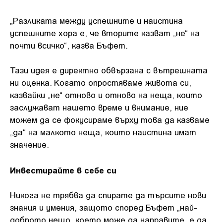
„Разликата между успешните и наистина
успешните хора е, че вторите казват „не“ на
почти всичко“, казва Бъфет.
Тази идея е директно обвързана с вътрешната
ни оценка. Когато опростяваме живота си,
казвайки „не“ отново и отново на неща, които
заслужават нашето време и внимание, ние
можем да се фокусираме върху това да казваме
„да“ на малкото неща, които наистина имат
значение.
Инвестирайте в себе си
Никога не трябва да спирате да търсите нови
знания и умения, защото според Бъфет „най-
доброто нещо, което може да направите, е да