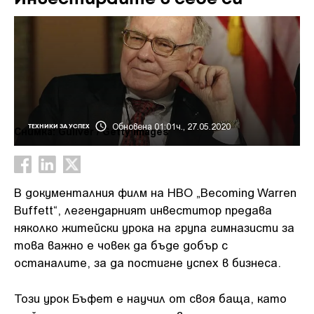
Обновена 01:01ч., 27.05.2020
ТЕХНИКИ ЗА УСПЕХ
Снимка: Guliver / Getty images
В документалния филм на HBO „Becoming Warren
Buffett“, легендарният инвеститор предава
няколко житейски урока на група гимназисти за
това важно е човек да бъде добър с
останалите, за да постигне успех в бизнеса.
Този урок Бъфет е научил от своя баща, като