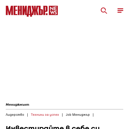
Мениджмънт
Лидерство
|
Техники за успех
|
Job Мениджър
|
Инвестирайте в себе си