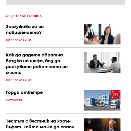
ОЩЕ ОТ КАТЕГОРИЯТА
Заслужава ли си
повишението?
ТЕХНИКИ ЗА УСПЕХ
Как да дадете обратна
връзка на шефа, без да
рискувате работното си
място
ТЕХНИКИ ЗА УСПЕХ
Горди отвътре
КОМПАНИИ
Тестът с вестник на Уорън
Бъфет, който може да спаси