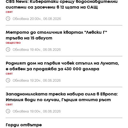
CBS News: Кибератаки срещу водоснабдителни
системи са засечени в 12 щата на САЩ
СВЯТ
Обновена 20:00ч., 06.08.2026
Метрото до столичния квартал "Левски Г"
тръгва на 15 август
ОБЩЕСТВО
Обновена 19:40ч., 06.08.2026
Родният дом на първия човек стъпил на Луната,
е обявен за продажба за 430 000 долара
СВЯТ
Обновена 19:20ч., 06.08.2026
Западнонилската треска набира сила в Европа:
Италия води по случаи, Гърция отчита ръст
СВЯТ
Обновена 19:00ч., 06.08.2026
Горди отвътре