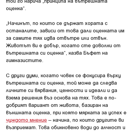
той го нарича „принципа на вътрешната
оценка“.
„Начинът, по които се държат хората с
останалите, зависи от това дали оценката им
за самите тях идва отвътре или отвън.
Животът ви е добър, когато сте доволни от
вътрешната си оценка“, казва Бъфет на
гимназистите.
С други думи, когато човек се фокусира върху
вътрешната си оценка, той може да следва
личните си вярвания, ценности и идеали и да
взема решения въз основа на тях. Това е по-
добрият вариант от живота, базиран на
външната оценка, при която мярката за успех е
чуждото мнение
– начина, по които другите ви
възприемат. Това обикновено води до алчност и