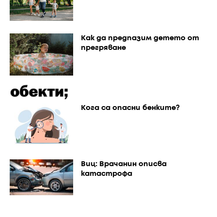
Как да предпазим детето от
прегряване
Кога са опасни бенките?
Виц: Врачанин описва
катастрофа