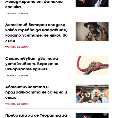
мениджърите от фатална
грешка
ТЕХНИКИ ЗА УСПЕХ
Детектив ветеран споделя
какво трябва да направите,
когато усетите, че някой ви
лъже
ТЕХНИКИ ЗА УСПЕХ
Съществуват два типа
устойчивост. Вероятно
игнорирате единия
ТЕХНИКИ ЗА УСПЕХ
Автентичността и
прозрачността не са едно и
също
ТЕХНИКИ ЗА УСПЕХ
Превръща ли се Теорията за