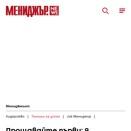
Мениджмънт
Лидерство
|
Техники за успех
|
Job Мениджър
|
Прощавайте първи: 9