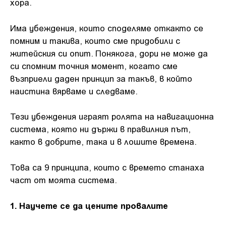
хора.
Има убеждения, които споделяме откакто се
помним и такива, които сме придобили с
житейския си опит. Понякога, дори не може да
си спомним точния момент, когато сме
възприели даден принцип за такъв, в който
наистина вярваме и следваме.
Тези убеждения играят ролята на навигационна
система, която ни държи в правилния път,
както в добрите, така и в лошите времена.
Това са 9 принципа, които с времето станаха
част от моята система.
1. Научете се да цените провалите