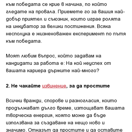
към победата се крие в начина, по който
гледате на провала. Приемете го за вашия най-
добър приятел и съюзник, които играе ролята
на инкубатор за велики постижения. Всяка
несполука е жизненоважен експеримент по пътя
към победата.
Моят любим въпрос, който задавам на
кандидати за работа е: На кой неуспех от
вашата кариера държите най-много?
2. Не чакайте
, за да простите
извинение
Всички вражди, спорове и разногласия, които
продължават дълго време, изтощават вашата
творческа енергия, която може да бъде
използвана за създаване на нещо ново и
значимо. Отказът да простите и да оставите