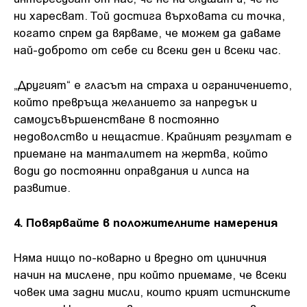
ни харесват. Той достига върховата си точка,
когато спрем да вярваме, че можем да даваме
най-доброто от себе си всеки ден и всеки час.
„Другият“ е гласът на страха и ограничението,
който превръща желанието за напредък и
самоусъвършенстване в постоянно
недоволство и нещастие. Крайният резултат е
приемане на манталитет на жертва, който
води до постоянни оправдания и липса на
развитие.
4. Повярвайте в положителните намерения
Няма нищо по-коварно и вредно от циничния
начин на мислене, при който приемаме, че всеки
човек има задни мисли, които крият истинските