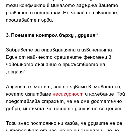
тези конфликти в миналото задържа вашето
развитие и потенциал. Не чакайте извинение,
прощавайте първи.
3. Поемете контрол върху „другия“
Забравете за оправданията и извиненията.
Един от най-често срещаните феномени в
човешкото съзнание е присъствието на
„другия“.
Другият е гласът, който чуваме в главата си,
когато изпитваме
несигурност
и колебание. Той
представлява страхът, че не сме достатъчно
добри, мисълта, че нашите усилия не се ценят.
Този глас постоянно ни казва, че другите не се
интересуват от нас, че не ни слушат и, че не