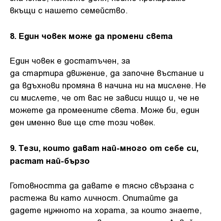
вкъщи с нашето семейство.
8. Един човек може да промени света
Един човек е достатъчен, за
да стартира движение, да започне въстание и
да вдъхнови промяна в начина ни на мислене. Не
си мислете, че от вас не зависи нищо и, че не
можете да промеените света. Може би, един
ден именно вие ще сте този човек.
9. Тези, които дават най-много от себе си,
растат най-бързо
Готовността да давате е тясно свързана с
растежа ви като личност. Опитайте да
дадете нужното на хората, за които знаете,