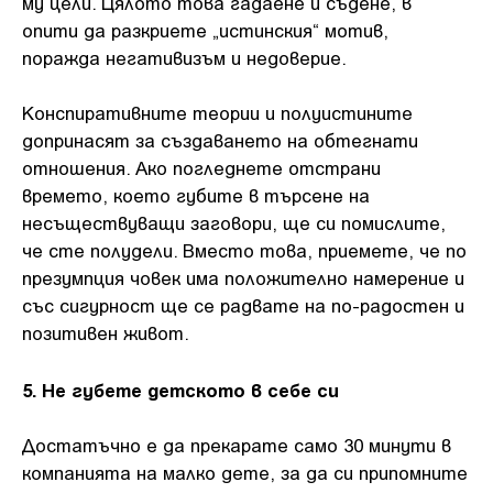
му цели. Цялото това гадаене и съдене, в
опити да разкриете „истинския“ мотив,
поражда негативизъм и недоверие.
Конспиративните теории и полуистините
допринасят за създаването на обтегнати
отношения. Ако погледнете отстрани
времето, което губите в търсене на
несъществуващи заговори, ще си помислите,
че сте полудели. Вместо това, приемете, че по
презумпция човек има положително намерение и
със сигурност ще се радвате на по-радостен и
позитивен живот.
5. Не губете детското в себе си
Достатъчно е да прекарате само 30 минути в
компанията на малко дете, за да си припомните