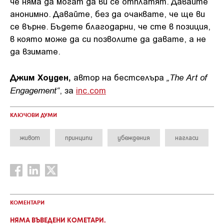
че няма да могат да ви се отплатят. Давайте
анонимно. Давайте, без да очаквате, че ще ви
се върне. Бъдете благодарни, че сте в позиция,
в която може да си позволите да давате, а не
да взимате.
Джим Хоуден,
„The Art of
автор на бестселъра
Engagement“
, за
inc.com
КЛЮЧОВИ ДУМИ
живот
принципи
убеждения
нагласи
КОМЕНТАРИ
НЯМА ВЪВЕДЕНИ КОМЕТАРИ.