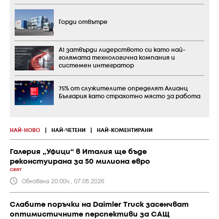
Горди отвътре
А1 затвърди лидерството си като най-
голямата технологична компания и
системен интегратор
75% от служителите определят Алианц
България като страхотно място за работа
НАЙ-НОВО
|
НАЙ-ЧЕТЕНИ
|
НАЙ-КОМЕНТИРАНИ
Галерия „Уфици“ в Италия ще бъде
реконстуирана за 50 милиона евро
СВЯТ
Обновена 20:00ч., 07.08.2026
Слабите поръчки на Daimler Truck засенчват
оптимистичните перспективи за САЩ