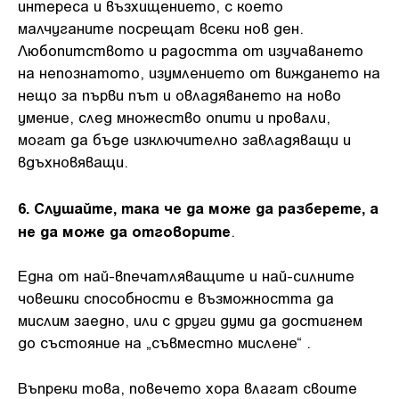
интереса и възхищението, с което
малчуганите посрещат всеки нов ден.
Любопитството и радостта от изучаването
на непознатото, изумлението от виждането на
нещо за първи път и овладяването на ново
умение, след множество опити и провали,
могат да бъде изключително завладяващи и
вдъхновяващи.
6. Слушайте, така че да може да разберете, а
не да може да отговорите
.
Една от най-впечатляващите и най-силните
човешки способности е възможността да
мислим заедно, или с други думи да достигнем
до състояние на „съвместно мислене“ .
Въпреки това, повечето хора влагат своите