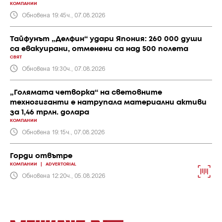
КОМПАНИИ
Обновена 19:45ч., 07.08.2026
Тайфунът „Делфин“ удари Япония: 260 000 души
са евакуирани, отменени са над 500 полета
СВЯТ
Обновена 19:30ч., 07.08.2026
„Голямата четворка“ на световните
техногиганти е натрупала материални активи
за 1,46 трлн. долара
КОМПАНИИ
Обновена 19:15ч., 07.08.2026
Горди отвътре
КОМПАНИИ
|
ADVERTORIAL
Обновена 12:20ч., 05.08.2026