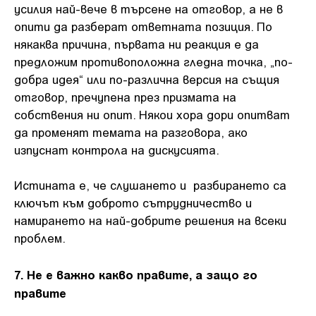
усилия най-вече в търсене на отговор, а не в
опити да разберат ответната позиция. По
някаква причина, първата ни реакция е да
предложим противоположна гледна точка, „по-
добра идея“ или по-различна версия на същия
отговор, пречупена през призмата на
собствения ни опит. Някои хора дори опитват
да променят темата на разговора, ако
изпуснат контрола на дискусията.
Истината е, че слушането и разбирането са
ключът към доброто сътрудничество и
намирането на най-добрите решения на всеки
проблем.
7. Не е важно какво правите, а защо го
правите