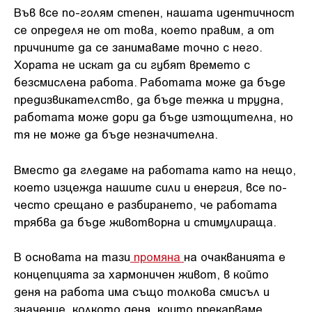
Във все по-голям степен, нашата идентичност
се определя не от това, което правим, а от
причините да се занимаваме точно с него.
Хората не искат да си губят времето с
безсмислена работа. Работата може да бъде
предизвикателство, да бъде тежка и трудна,
работата може дори да бъде изтощителна, но
тя не може да бъде незначителна.
Вместо да гледаме на работата като на нещо,
което изцежда нашите сили и енергия, все по-
често срещано е разбирането, че работата
трябва да бъде животворна и стимулираща.
В основата на тази
промяна
на очакванията е
концепцията за хармоничен живот, в който
деня на работа има също толкова смисъл и
значение, колкото деня, които прекарваме