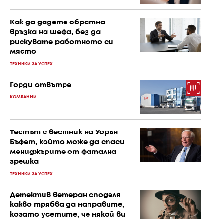
Как да дадете обратна
връзка на шефа, без да
рискувате работното си
място
ТЕХНИКИ ЗА УСПЕХ
Горди отвътре
КОМПАНИИ
Тестът с вестник на Уорън
Бъфет, който може да спаси
мениджърите от фатална
грешка
ТЕХНИКИ ЗА УСПЕХ
Детектив ветеран споделя
какво трябва да направите,
когато усетите, че някой ви