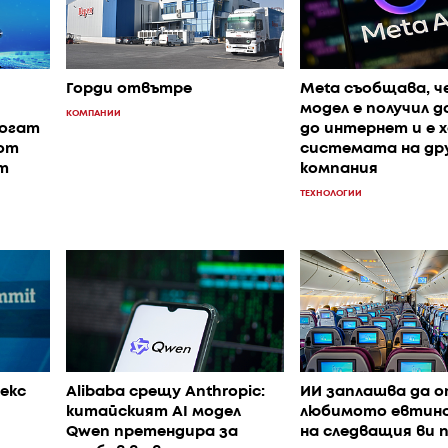
Горди отвътре
Meta съобщава, че
модел е получил 
КОМПАНИИ
могат
до интернет и е х
от
системата на др
т
компания
ТЕХНОЛОГИИ
лекс
Alibaba срещу Anthropic:
ИИ заплашва да 
китайският AI модел
любимото евтин
Qwen претендира за
на следващия ви 