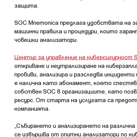
защита.
SOC Mnemonica предлага удобствата на за
машинни правила и процедури, които гаран
човешки анализатори.
Център за управление на киберсигурност
откриване и неутрализиране на киберзапл
пробиви, анализира и разследва инцидент
е налична като абонамент, което спестя
собствен SOC в организациите, като позв
ресурс. От старта на услугата са предо
компанията.
„Събирането и анализирането на различна 
се извършва от опитни анализатори по ки