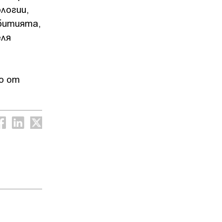
логии,
битията,
еля
о от