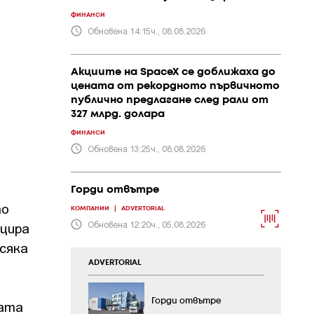
ФИНАНСИ
Обновена 14:15ч., 08.08.2026
Акциите на SpaceX се доближаха до
цената от рекордното първичното
публично предлагане след рали от
327 млрд. долара
ФИНАНСИ
Обновена 13:25ч., 08.08.2026
Горди отвътре
то
КОМПАНИИ
|
ADVERTORIAL
Обновена 12:20ч., 05.08.2026
цира
сяка
ADVERTORIAL
Горди отвътре
ната