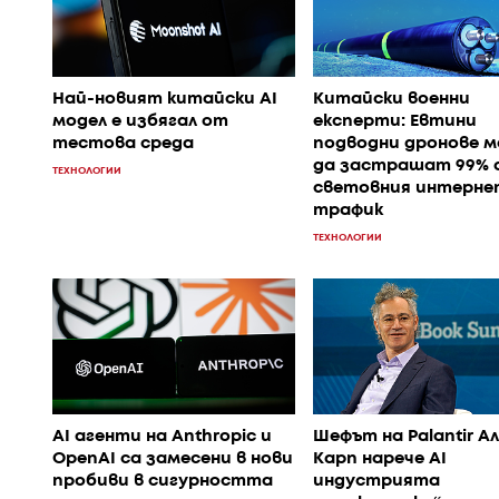
Най-новият китайски AI
Китайски военни
модел е избягал от
експерти: Евтини
тестова среда
подводни дронове 
да застрашат 99% 
ТЕХНОЛОГИИ
световния интерне
трафик
ТЕХНОЛОГИИ
AI агенти на Anthropic и
Шефът на Palantir А
OpenAI са замесени в нови
Карп нарече AI
пробиви в сигурността
индустрията