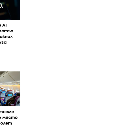
 AI
достъп
акнал
уга
отнеме
о място
полет