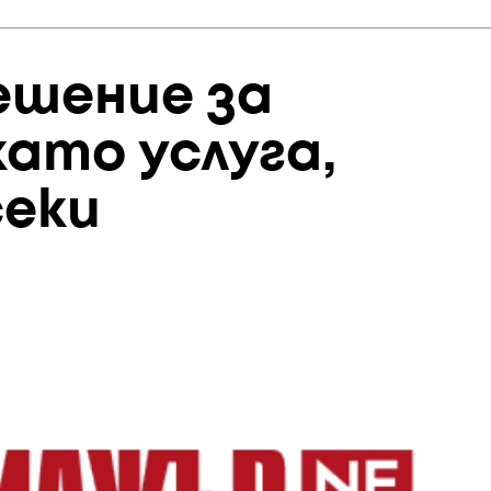
ешение за
ато услуга,
секи