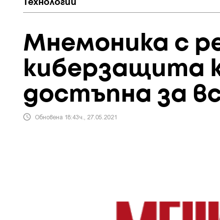
Технологии
Мнемоника с р
киберзащита к
достъпна за в
Обновена 18:43ч., 27.05.2021