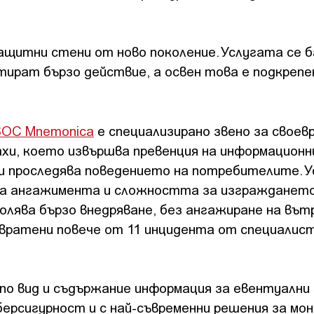
щитни стени от ново поколение. Услугата се б
тират бързо действие, а освен това е подкрепе
 SOC Mnemonica
е специализирано звено за своев
ахи, което извършва превенция на информационн
и и проследява поведението на потребителите. 
ва ангажимента и сложността за изграждането
олява бързо внедряване, без ангажиране на въ
твратени повече от 11 инцидента от специалис
по вид и съдържание информация за евентуални
берсигурност и с най-съвременни решения за мо