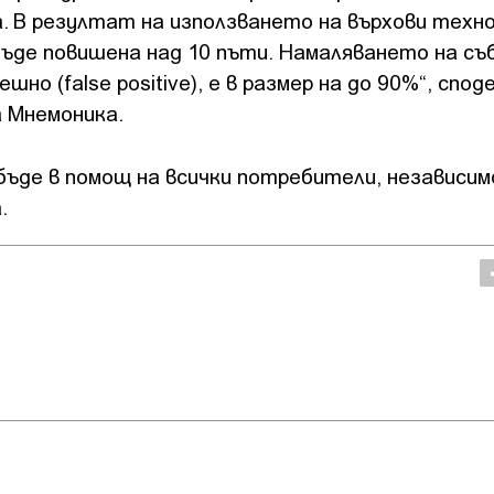
. В резултат на използването на върхови техно
ъде повишена над 10 пъти. Намаляването на съ
о (false positive), е в размер на до 90%“, спод
а Мнемоника.
ъде в помощ на всички потребители, независим
.