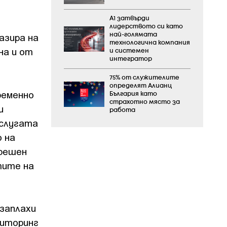
А1 затвърди
лидерството си като
азира на
най-голямата
технологична компания
на и от
и системен
интегратор
75% от служителите
определят Алианц
ременно
България като
страхотно място за
и
работа
Услугата
 на
трешен
тите на
 заплахи
ниторинг