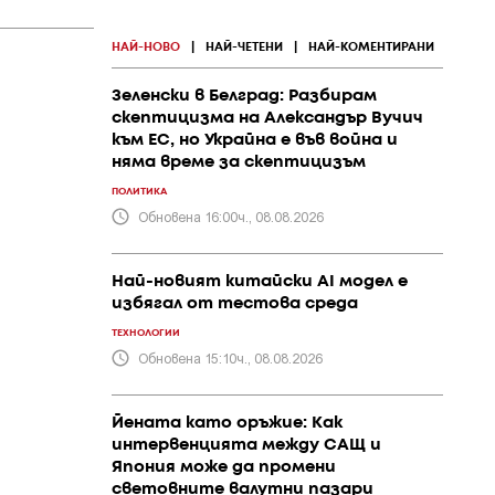
НАЙ-НОВО
|
НАЙ-ЧЕТЕНИ
|
НАЙ-КОМЕНТИРАНИ
Зеленски в Белград: Разбирам
скептицизма на Александър Вучич
към ЕС, но Украйна е във война и
няма време за скептицизъм
ПОЛИТИКА
Обновена 16:00ч., 08.08.2026
Най-новият китайски AI модел е
избягал от тестова среда
ТЕХНОЛОГИИ
Обновена 15:10ч., 08.08.2026
Йената като оръжие: Как
интервенцията между САЩ и
Япония може да промени
световните валутни пазари