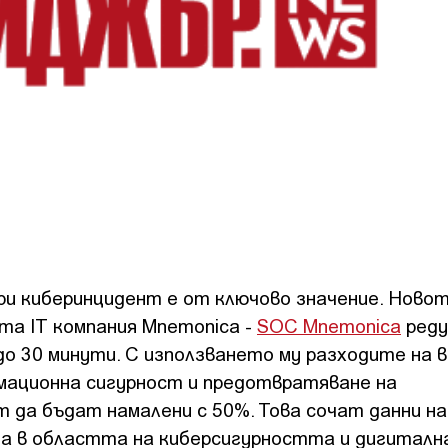
ри киберинцидент е от ключово значение. Ново
та IT компания Mnemonica -
SOC Mnemonica
реду
о 30 минути. С използването му разходите на в
мационна сигурност и предотвратяване на
 да бъдат намалени с 50%. Това сочат данни на
за в областта на киберсигурността и дигитал