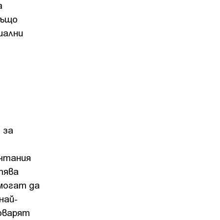
а
също
иални
 за
ечтания
тява
 могат да
най-
оварят