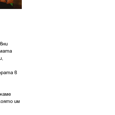
вни
рмата
и,
ората в
скаме
която им