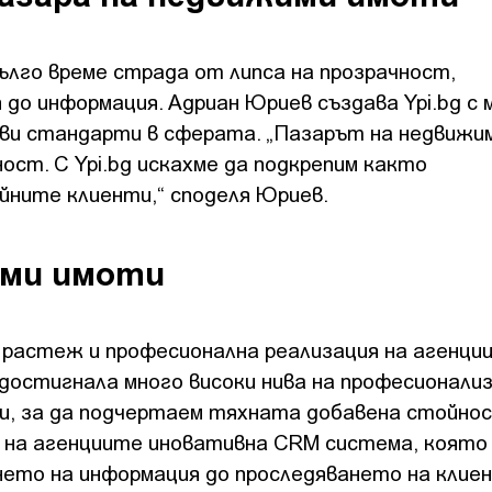
ълго време страда от липса на прозрачност,
до информация. Адриан Юриев създава Ypi.bg с
нови стандарти в сферата. „Пазарът на недвижи
ст. С Ypi.bg искахме да подкрепим както
йните клиенти,“ споделя Юриев.
ими имоти
а растеж и професионална реализация на агенци
достигнала много високи нива на професионализ
и, за да подчертаем тяхната добавена стойнос
на агенциите иновативна CRM система, която 
нето на информация до проследяването на кли