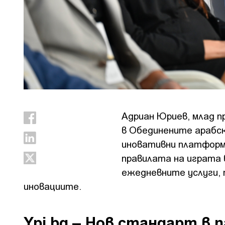
Адриан Юриев, млад п
в Обединените арабск
иновативни платформи 
правилата на играта
ежедневните услуги, 
иновациите.
Ypi.bg – Нов стандарт в