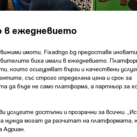
о в ежедневието
движими имоти, Fixadngo.bg предоставя иновати
ребителите биха имали в ежедневието. Платфо
и, които осигуряват бързи и качествени услуг
ентите, със строго определена цена и срок за
ята да бъде не само платформа, а партньор за х
ви услугите достъпни и прозрачни за всички. „И
яка нужда могат да разчитат на платформата, 
а Адриан.