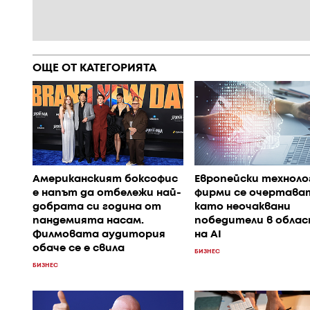
ОЩЕ ОТ КАТЕГОРИЯТА
Американският боксофис
Европейски техноло
е напът да отбележи най-
фирми се очертава
добрата си година от
като неочаквани
пандемията насам.
победители в обла
Филмовата аудитория
на AI
обаче се е свила
БИЗНЕС
БИЗНЕС