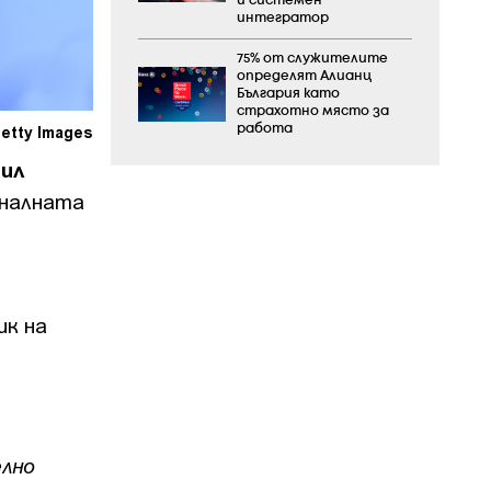
и системен
интегратор
75% от служителите
определят Алианц
България като
страхотно място за
etty Images
работа
ил
оналната
ик на
елно