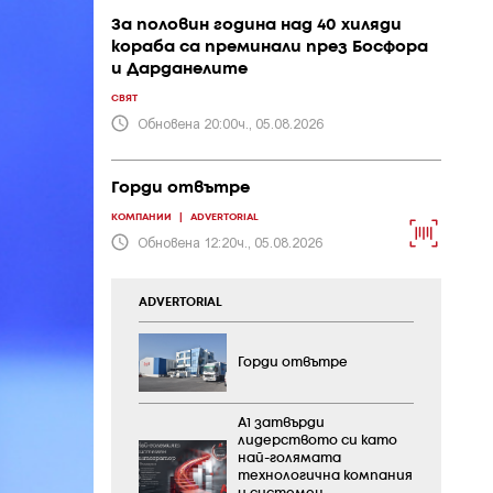
За половин година над 40 хиляди
кораба са преминали през Босфора
и Дарданелите
СВЯТ
Обновена 20:00ч., 05.08.2026
Горди отвътре
КОМПАНИИ
|
ADVERTORIAL
Обновена 12:20ч., 05.08.2026
ADVERTORIAL
Горди отвътре
А1 затвърди
лидерството си като
най-голямата
технологична компания