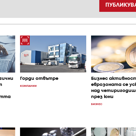
ПУБЛИКУВ
гични
Горди отвътре
Бизнес активнос
т
еврозоната се ус
КОМПАНИИ
над четиригодиш
стта
през юни
БИЗНЕС