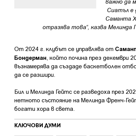
важно да 
Сиатъл е 
Саманта Хо
отразява това“, казва Мелинда 
Саман
От 2024 г. клубът се управлява от
Бондерман
, който почина през декември 2
възнамерява да създаде баскетболен отбо
да се разшири.
Бил и Мелинда Гейтс се разведоха през 202
нетното състояние на Мелинда Френч-Гейтс
богати хора в света.
КЛЮЧОВИ ДУМИ