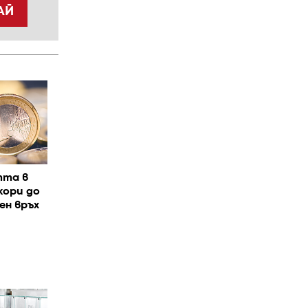
АЙ
тта в
кори до
ен връх