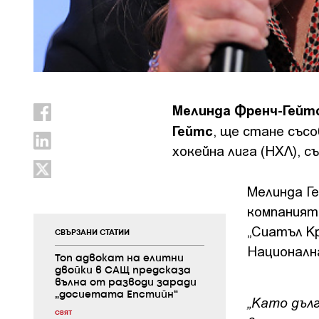
Мелинда Френч-Гейт
Гейтс
, ще стане със
хокейна лига (НХЛ), 
Мелинда Г
компанията
„Сиатъл Кр
СВЪРЗАНИ СТАТИИ
Националн
Топ адвокат на елитни
двойки в САЩ предсказа
вълна от разводи заради
„досиетата Епстийн“
„Като дъл
СВЯТ