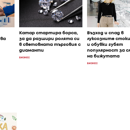
Катар стартира борса,
Възход и спад в
ява
за да разшири ролята си
луксозните стоки
в световната търговия с
и обувки губят
диаманти
популярност за 
на бижутата
БИЗНЕС
БИЗНЕС