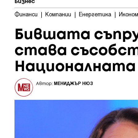
Бизнес
Финанси
|
Компании
|
Енергетика
|
Иконом
Бившата съпру
става съсобст
Националната 
МЕНИДЖЪР НЮЗ
Автор: