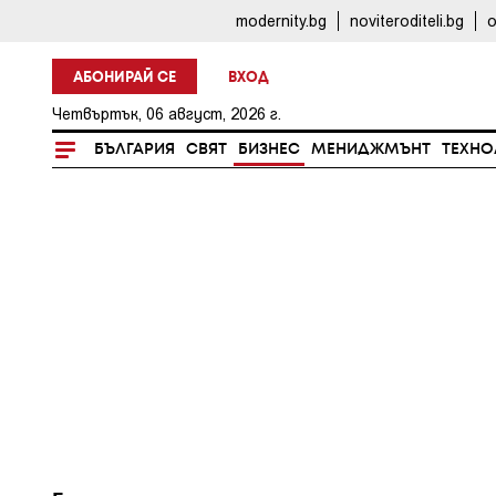
modernity.bg
noviteroditeli.bg
o
АБОНИРАЙ СЕ
ВХОД
Четвъртък, 06 август, 2026 г.
БЪЛГАРИЯ
СВЯТ
БИЗНЕС
МЕНИДЖМЪНТ
ТЕХНО