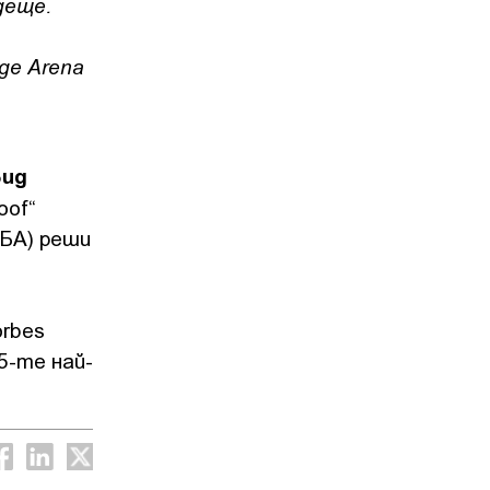
деще.
ge Arena
вид
oof“
НБА) реши
orbes
5-те най-