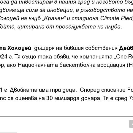
мога да инвестирам в нашия град и неговото бъ
движеща сила за иновации, а ръководството на
лоуей на клуб „Кракен“ и стадиона Climate Pled
Гейтс, цитирана от пресслужбата на клуба.
та Холоуей
Дей
, дъщеря на бившия собственик
024 г. Тя също така обяви, че компанията „One R
р, ако Националната баскетболна асоциация (
1 г. Двойката има три деца. Според списание F
 се оценява на 30 милиарда долара. Тя е сред 7