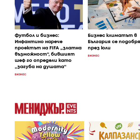
Футбол и бизнес:
Бизнес климатът в
Инфантино нарече
България се подобр
проектът на FIFA „златна
през юли
възможност“, бившият
БИЗНЕС
шеф го определи като
„загуба на душата“
БИЗНЕС