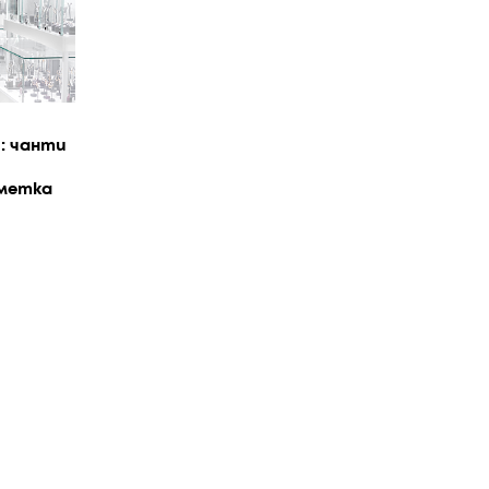
: чанти
сметка