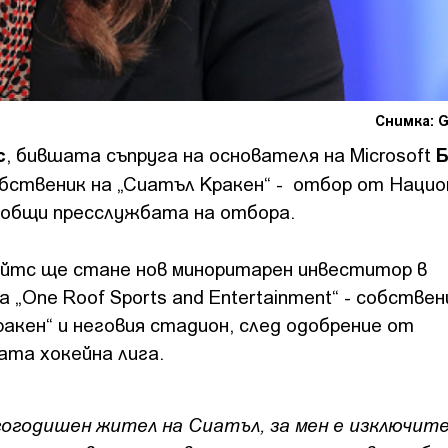
Снимка: G
с
Б
, бившата съпруга на основателя на Microsoft
обственик на „Сиатъл Кракен“ - отбор от Наци
съобщи пресслужбата на отбора.
ейтс ще стане нов миноритарен инвеститор в
 „One Roof Sports and Entertainment“ - собствен
акен“ и неговия стадион, след одобрение от
ата хокейна лига.
гогодишен жител на Сиатъл, за мен е изключит