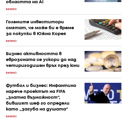
областта на AI
БИЗНЕС
Големите инвеститори
смятат, че може би е време
за покупки в Южна Корея
БИЗНЕС
Бизнес активността в
еврозоната се ускори до над
четиригодишен връх през юни
БИЗНЕС
Футбол и бизнес: Инфантино
нарече проектът на FIFA
„златна възможност“,
бившият шеф го определи
като „загуба на душата“
БИЗНЕС