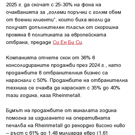
2025 г. да скочат с 25-30% на фона на
очакванията за „големи поръчки с голям обем
от военни клиенти“, които биха могли да
получат допълнителен тласък от скорошна
промяна в политиката за европейската
отбрана, предаде
Си Ен Би Си
.
Компанията отчете скок от 36% в
консолидираните продажби през 2024 г., като
продажбите в отбранителния бизнес са
нараснали с 50%. Продажбите на отбранителна
техника се очаква да нараснат с 35% до 40%
тази година, каза Rheinmetall.
Бумът на продажбите от миналата година
помогна за издигането на оперативната
печалба на Rheinmetall до рекордно високо ниво
– ръст с 61% до 1,48 милиарда евро (1,61