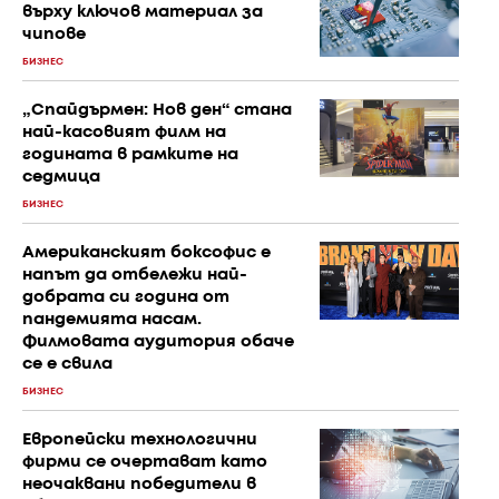
върху ключов материал за
чипове
БИЗНЕС
„Спайдърмен: Нов ден“ стана
най-касовият филм на
годината в рамките на
седмица
БИЗНЕС
Американският боксофис е
напът да отбележи най-
добрата си година от
пандемията насам.
Филмовата аудитория обаче
се е свила
БИЗНЕС
Европейски технологични
фирми се очертават като
неочаквани победители в