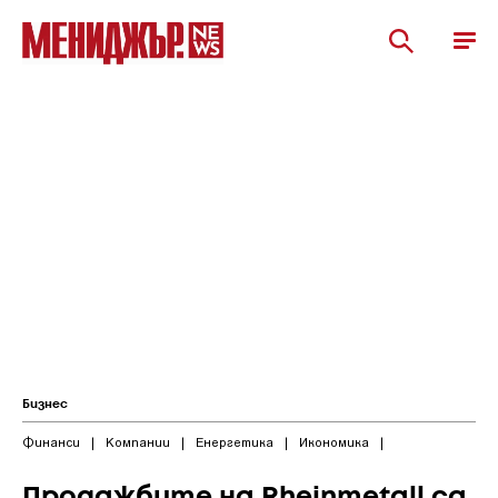
Бизнес
Финанси
|
Компании
|
Енергетика
|
Икономика
|
Продажбите на Rheinmetall са