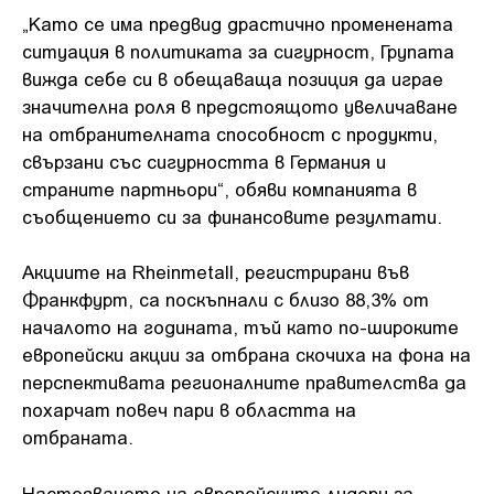
„Като се има предвид драстично променената
ситуация в политиката за сигурност, Групата
вижда себе си в обещаваща позиция да играе
значителна роля в предстоящото увеличаване
на отбранителната способност с продукти,
свързани със сигурността в Германия и
страните партньори“, обяви компанията в
съобщението си за финансовите резултати.
Акциите на Rheinmetall, регистрирани във
Франкфурт, са поскъпнали с близо 88,3% от
началото на годината, тъй като по-широките
европейски акции за отбрана скочиха на фона на
перспективата регионалните правителства да
похарчат повеч пари в областта на
отбраната.
Настояването на европейските лидери за