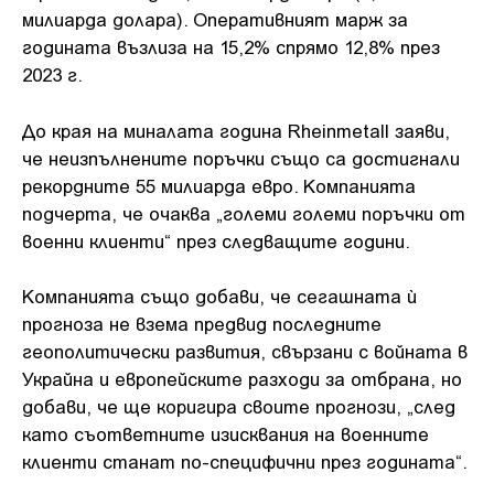
милиарда долара). Оперативният марж за
годината възлиза на 15,2% спрямо 12,8% през
2023 г.
До края на миналата година Rheinmetall заяви,
че неизпълнените поръчки също са достигнали
рекордните 55 милиарда евро. Компанията
подчерта, че очаква „големи големи поръчки от
военни клиенти“ през следващите години.
Компанията също добави, че сегашната ѝ
прогноза не взема предвид последните
геополитически развития, свързани с войната в
Украйна и европейските разходи за отбрана, но
добави, че ще коригира своите прогнози, „след
като съответните изисквания на военните
клиенти станат по-специфични през годината“.