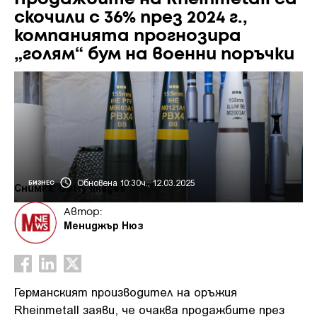
скочили с 36% през 2024 г.,
компанията прогнозира
„голям“ бум на военни поръчки
Обновена 10:30ч., 12.03.2025
БИЗНЕС
Снимка: Getty images
Автор:
Мениджър Нюз
Германският производител на оръжия
Rheinmetall заяви, че очаква продажбите през