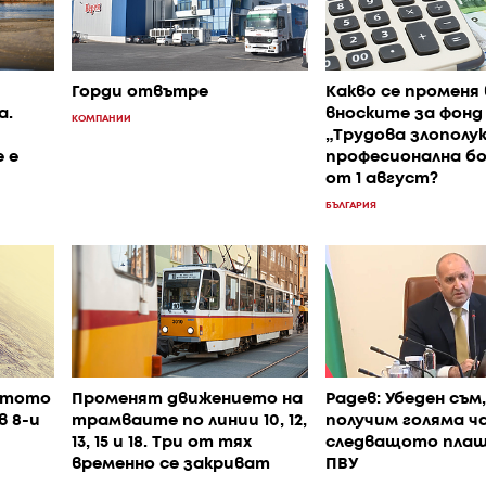
Горди отвътре
Какво се променя 
а.
вноските за фонд
КОМПАНИИ
„Трудова злополук
 е
професионална б
от 1 август?
БЪЛГАРИЯ
ртото
Променят движението на
Радев: Убеден съм,
в 8-и
трамваите по линии 10, 12,
получим голяма ч
13, 15 и 18. Три от тях
следващото плащ
временно се закриват
ПВУ