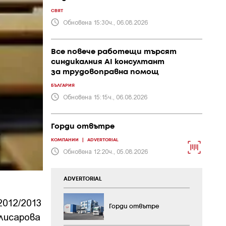
СВЯТ
Обновена 15:30ч., 06.08.2026
Все повече работещи търсят
синдикалния AI консултант
за трудовоправна помощ
БЪЛГАРИЯ
Обновена 15:15ч., 06.08.2026
Горди отвътре
КОМПАНИИ
|
ADVERTORIAL
Обновена 12:20ч., 05.08.2026
ADVERTORIAL
012/2013
Горди отвътре
Клисарова