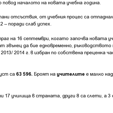
о повод началото на новата учебна година.
ани отсъствия, от учебния процес са отпаднал
2 – поради слаб успех.
раг на 16 септември, когато започва новата у
ият звънец да бие едновременно, ръководството 
013/ 2014 г. в избран по собствена преценка ча
63 596.
учителите
густ са
Броят на
е малко на
 17 училища в страната, други 8 са слети, а 3 