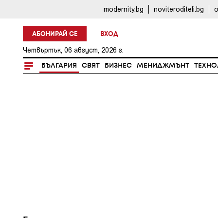
modernity.bg
noviteroditeli.bg
o
АБОНИРАЙ СЕ
ВХОД
Четвъртък, 06 август, 2026 г.
БЪЛГАРИЯ
СВЯТ
БИЗНЕС
МЕНИДЖМЪНТ
ТЕХНО