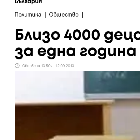
България
Политика
|
Общество
|
Близо 4000 дец
за една година
Обновена 13:50ч., 12.09.2013