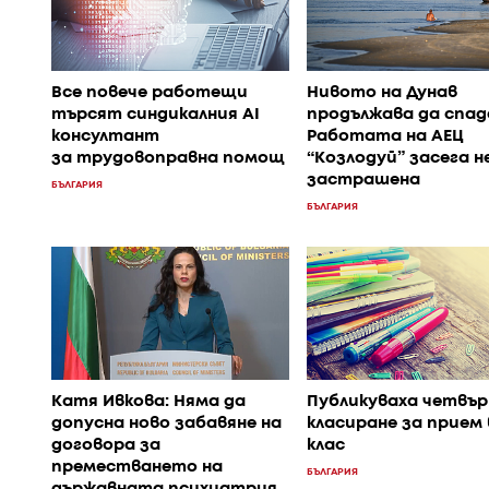
Все повече работещи
Нивото на Дунав
търсят синдикалния AI
продължава да спад
консултант
Работата на АЕЦ
за трудовоправна помощ
“Козлодуй” засега не
застрашена
БЪЛГАРИЯ
БЪЛГАРИЯ
Катя Ивкова: Няма да
Публикуваха четвъ
допусна ново забавяне на
класиране за прием 
договора за
клас
преместването на
БЪЛГАРИЯ