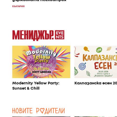
държавната психиатрия
БЪЛГАРИЯ
Modernity Yellow Party:
Калпазанска есен 2
Sunset & Chill