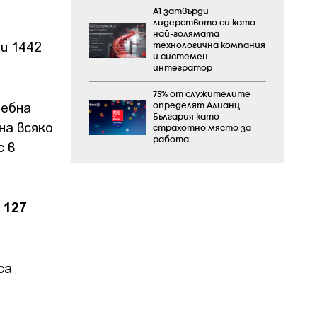
А1 затвърди
лидерството си като
най-голямата
и 1442
технологична компания
и системен
интегратор
75% от служителите
чебна
определят Алианц
България като
на всяко
страхотно място за
работа
с в
127
д
са