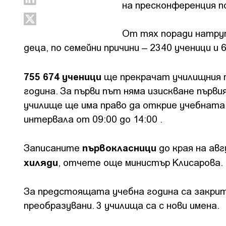
на пресконференция п
От тях поради натруп
деца, по семейни причини – 2340 ученици и 6
755 674 ученици
ще прекрачат училищния п
година. За първи път няма изискване първ
училище ще има право да открие учебната 2
интервала от 09:00 до 14:00 .
първокласници
Записаните
до края на ав
хиляди
, отчете още министър Клисарова.
За предстоящата учебна година са закрити
преобразувани. 3 училища са с нови имена.