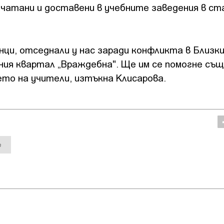
ечатани и доставени в учебните заведения в с
ци, отседнали у нас заради конфликта в Близк
ния квартал „Враждебна". Ще им се помогне същ
ето на учители, изтъкна Клисарова.
е