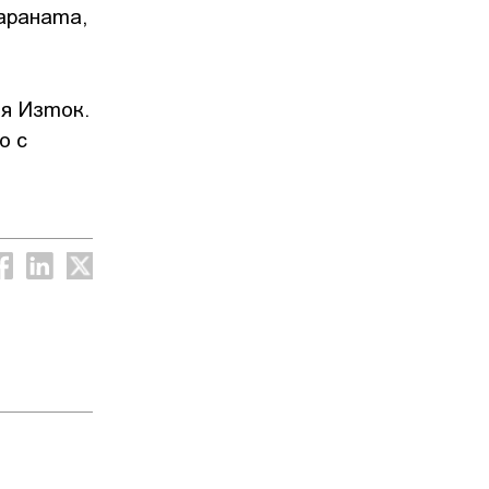
тараната,
ия Изток.
о с