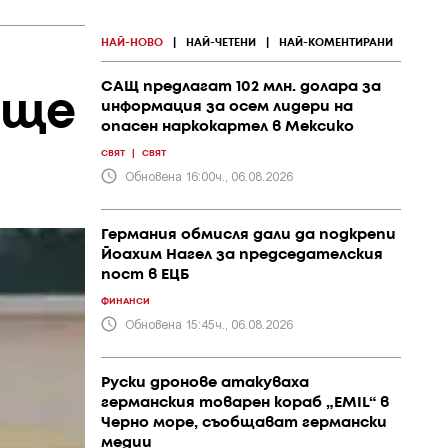
НАЙ-НОВО
|
НАЙ-ЧЕТЕНИ
|
НАЙ-КОМЕНТИРАНИ
САЩ предлагат 102 млн. долара за
ище
информация за осем лидери на
опасен наркокартел в Мексико
СВЯТ
|
СВЯТ
Обновена 16:00ч., 06.08.2026
Германия обмисля дали да подкрепи
Йоахим Нагел за председателския
пост в ЕЦБ
ФИНАНСИ
Обновена 15:45ч., 06.08.2026
Руски дронове атакуваха
германския товарен кораб „EMIL“ в
Черно море, съобщават германски
медии