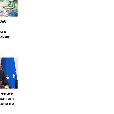
във
а и
олест“
 че ще
аст от
ане по