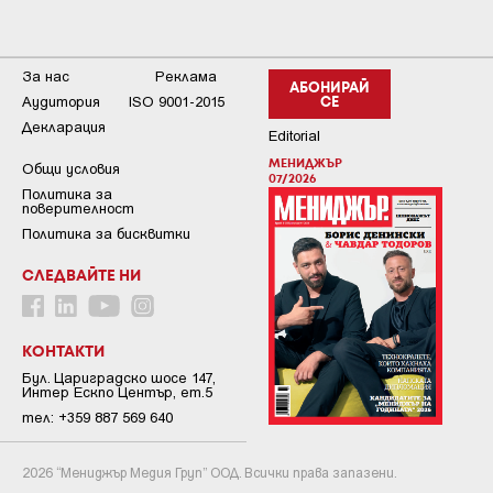
За нас
Реклама
АБОНИРАЙ
Аудитория
ISO 9001-2015
СЕ
Декларация
Editorial
МЕНИДЖЪР
Общи условия
07/2026
Пoлитикa зa
пoвepитeлнocт
Политика за бисквитки
СЛЕДВАЙТЕ НИ
КОНТАКТИ
Бул. Цариградско шосе 147,
Интер Ескпо Център, ет.5
тел: +359 887 569 640
2026 “Мениджър Медия Груп” ООД. Всички права запазени.