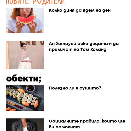
Колко диня да ядем на ден
Ан Хатауей иска децата ѝ да
приличат на Том Холанд
Полезно ли е сушито?
Социалните правила, които ще
ви помогнат