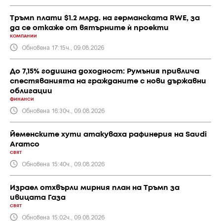
Тръмп плати $1.2 млрд. на германската RWE, за
да се откаже от вятърните ѝ проекти
КОМПАНИИ
Обновена 17:15ч., 09.08.2026
До 7,15% годишна доходност: Румъния привлича
спестяванията на гражданите с нови държавни
облигации
ФИНАНСИ
Обновена 16:30ч., 09.08.2026
Йеменските хути атакуваха рафинерия на Saudi
Aramco
СВЯТ
Обновена 15:40ч., 09.08.2026
Израел отхвърли мирния план на Тръмп за
ивицата Газа
СВЯТ
Обновена 15:02ч., 09.08.2026