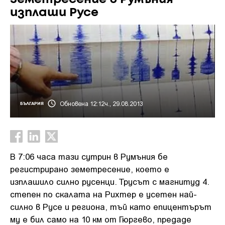
изплаши Русе
Обновена 12:12ч., 29.08.2013
БЪЛГАРИЯ
В 7:06 часа тази сутрин в Румъния бе
регистрирано земетресение, което е
изплашило силно русенци. Трусът с магнитуд 4.
степен по скалата на Рихтер е усетен най-
силно в Русе и региона, тъй като епицентърът
му е бил само на 10 км от Гюргево, предаде