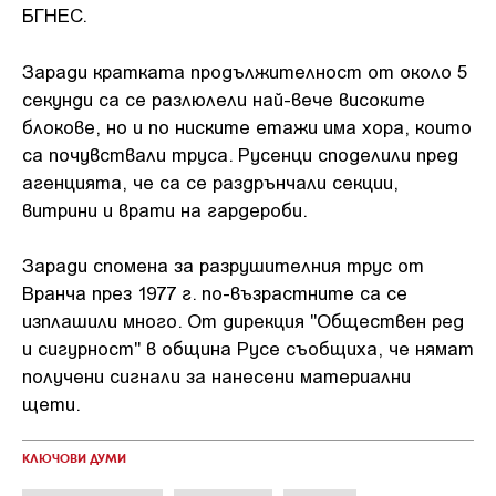
БГНЕС.
Заради кратката продължителност от около 5
секунди са се разлюлели най-вече високите
блокове, но и по ниските етажи има хора, които
са почувствали труса. Русенци споделили пред
агенцията, че са се раздрънчали секции,
витрини и врати на гардероби.
Заради спомена за разрушителния трус от
Вранча през 1977 г. по-възрастните са се
изплашили много. От дирекция "Обществен ред
и сигурност" в община Русе съобщиха, че нямат
получени сигнали за нанесени материални
щети.
КЛЮЧОВИ ДУМИ