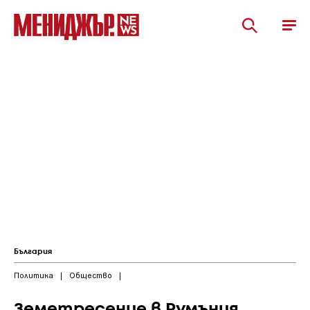
България
Политика
|
Общество
|
Земетресение в Румъния