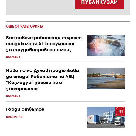
ПУБЛИКУВАЙ
ОЩЕ ОТ КАТЕГОРИЯТА
Все повече работещи търсят
синдикалния AI консултант
за трудовоправна помощ
БЪЛГАРИЯ
Нивото на Дунав продължава
да спада. Работата на АЕЦ
“Козлодуй” засега не е
застрашена
БЪЛГАРИЯ
Горди отвътре
КОМПАНИИ