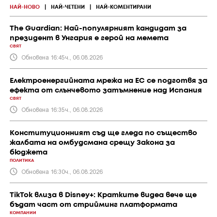
НАЙ-НОВО
|
НАЙ-ЧЕТЕНИ
|
НАЙ-КОМЕНТИРАНИ
The Guardian: Най-популярният кандидат за
президент в Унгария е герой на мемета
СВЯТ
Обновена 16:45ч., 06.08.2026
Електроенергийната мрежа на ЕС се подготвя за
ефекта от слънчевото затъмнение над Испания
СВЯТ
Обновена 16:35ч., 06.08.2026
Конституционният съд ще гледа по същество
жалбата на омбудсмана срещу Закона за
бюджета
ПОЛИТИКА
Обновена 16:30ч., 06.08.2026
TikTok влиза в Disney+: Кратките видеа вече ще
бъдат част от стрийминг платформата
КОМПАНИИ