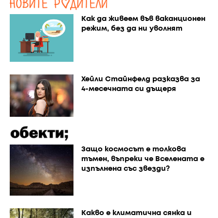
Как да живеем във ваканционен
режим, без да ни уволнят
Хейли Стайнфелд разказва за
4-месечната си дъщеря
Защо космосът е толкова
тъмен, въпреки че Вселената е
изпълнена със звезди?
Каквo е климатична сянка и