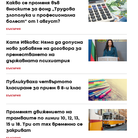
Какво се променя във
вноските за фонд „Трудова
злополука и професионална
болест“ от 1 август?
БЪЛГАРИЯ
Катя Ивкова: Няма да допусна
ново забавяне на договора за
преместването на
държавната психиатрия
БЪЛГАРИЯ
Публикуваха четвъртото
класиране за прием в 8-и клас
БЪЛГАРИЯ
Променят движението на
трамваите по линии 10, 12, 13,
15 и 18. Три от тях временно се
закриват