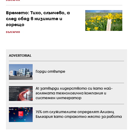
БЪЛГАРИЯ
Времето: Тихо, слънчево, а
след обяд в низините и
горещо
БЪЛГАРИЯ
ADVERTORIAL
Горди отвътре
А1 затвърди лидерството си като най-
голямата технологична компания и
системен интегратор
75% от служителите определят Алианц
България като страхотно място за работа