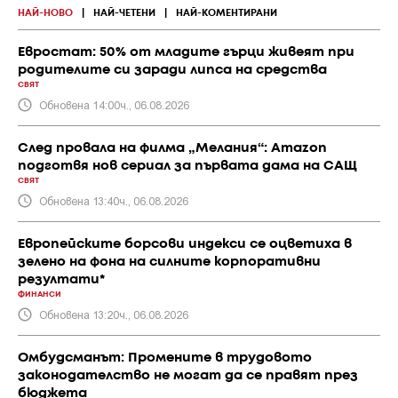
НАЙ-НОВО
|
НАЙ-ЧЕТЕНИ
|
НАЙ-КОМЕНТИРАНИ
Евростат: 50% от младите гърци живеят при
родителите си заради липса на средства
СВЯТ
Обновена 14:00ч., 06.08.2026
След провала на филма „Мелания“: Amazon
подготвя нов сериал за първата дама на САЩ
СВЯТ
Обновена 13:40ч., 06.08.2026
Европейските борсови индекси се оцветиха в
зелено на фона на силните корпоративни
резултати*
ФИНАНСИ
Обновена 13:20ч., 06.08.2026
Омбудсманът: Промените в трудовото
законодателство не могат да се правят през
бюджета