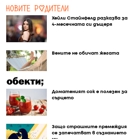
Хейли Стайнфелд разказва за
4-месечната си дъщеря
Вените не обичат жегата
Доматеният сок е полезен за
сърцето
Защо страшните премеждия
се запечатват в съзнанието