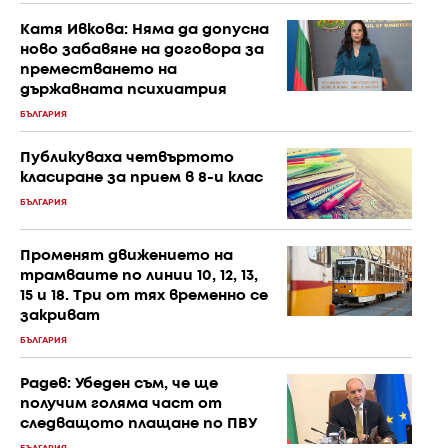
Катя Ивкова: Няма да допусна
ново забавяне на договора за
преместването на
държавната психиатрия
БЪЛГАРИЯ
Публикуваха четвъртото
класиране за прием в 8-и клас
БЪЛГАРИЯ
Променят движението на
трамваите по линии 10, 12, 13,
15 и 18. Три от тях временно се
закриват
БЪЛГАРИЯ
Радев: Убеден съм, че ще
получим голяма част от
следващото плащане по ПВУ