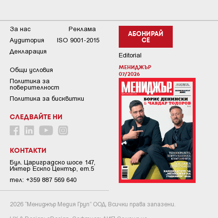
За нас
Реклама
АБОНИРАЙ
Аудитория
ISO 9001-2015
СЕ
Декларация
Editorial
МЕНИДЖЪР
Общи условия
07/2026
Пoлитикa зa
пoвepитeлнocт
Политика за бисквитки
СЛЕДВАЙТЕ НИ
КОНТАКТИ
Бул. Цариградско шосе 147,
Интер Ескпо Център, ет.5
тел: +359 887 569 640
2026 “Мениджър Медия Груп” ООД. Всички права запазени.