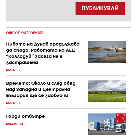
ПУБЛИКУВАЙ
ОЩЕ ОТ КАТЕГОРИЯТА
Нивото на Дунав продължава
да спада. Работата на АЕЦ
“Козлодуй” засега не е
застрашена
БЪЛГАРИЯ
Времето: Около и след обяд
над Западна и Централна
България ще се заоблачи
БЪЛГАРИЯ
Горди отвътре
КОМПАНИИ