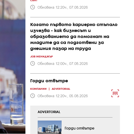
СВЯТ
Обновена 12:20ч., 07.08.2026
Когато първото кариерно стъпало
изчезва - как бизнесът и
образованието да помогнат на
младите да са подготвени за
днешния пазар на труда
JOB МЕНИДЖЪР
Обновена 12:00ч., 07.08.2026
Горди отвътре
КОМПАНИИ
|
ADVERTORIAL
Обновена 12:20ч., 05.08.2026
ADVERTORIAL
Горди отвътре