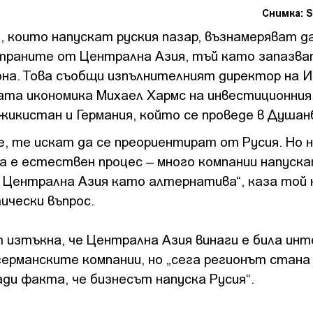
Снимка: S
, които напускат руския пазар, възнамеряват д
траните от Централна Азия, тъй като запазв
она. Това съобщи изпълнителният директор на 
ата икономика Михаел Хармс на инвестиционния
икистан и Германия, който се проведе в Душан
е, те искат да се преориентират от Русия. Но н
а е естествен процес – много компании напуска
 Централна Азия като алтернатива“, каза той 
ически въпрос.
 изтъкна, че Централна Азия винаги е била инт
германските компании, но „сега регионът стана
ди факта, че бизнесът напуска Русия“.