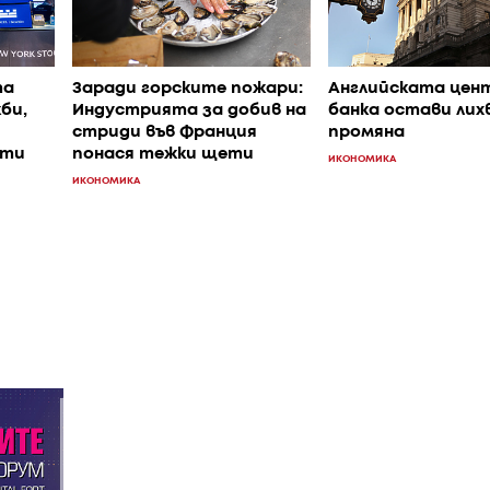
та
Заради горските пожари:
Английската цен
би,
Индустрията за добив на
банка остави лих
стриди във Франция
промяна
ети
понася тежки щети
ИКОНОМИКА
ИКОНОМИКА