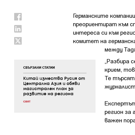
Германските компании
преориентират към с
интереса си към реги
комитет на германск
между Тадж
„Разбира с
крием, тов
СВЪРЗАНИ СТАТИИ
Те търсят
Китай измества Русия от
Централна Азия и обяви
журналист
магистрален план за
развитие на региона
Експертът
СВЯТ
регион за 
важен пора