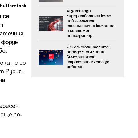
hutterstock
А1 затвърди
а се
лидерството си като
най-голямата
ат
технологична компания
и системен
Източния
интегратор
 форум
75% от служителите
бе.
определят Алианц
България като
ека не го
страхотно място за
работа
т Русия.
на
ересен
 още по-