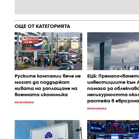
ОЩЕ ОТ КАТЕГОРИЯТА
Руските компании вече не
ЕЦБ: Пренасочванет
могат да поддържат
инвестициите към A
нивата на заплащане на
помага за облекчава
военната икономика
несигурността око
растежа в еврозон
ИКОНОМИКА
ИКОНОМИКА