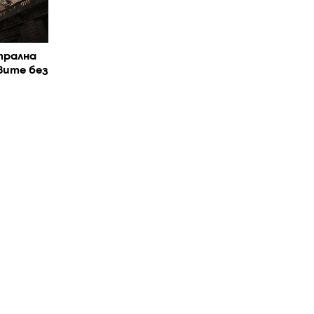
трална
вите без