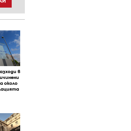
АЙ
азходи в
ичинени
а около
флацията