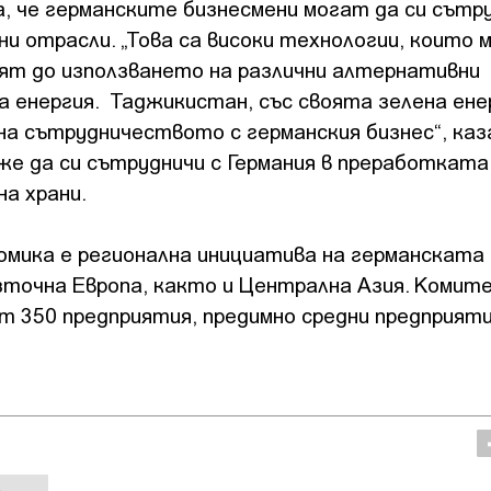
а, че германските бизнесмени могат да си сът
и отрасли. „Това са високи технологии, които 
сят до използването на различни алтернативни
 енергия. Таджикистан, със своята зелена ене
 на сътрудничеството с германския бизнес“, каз
же да си сътрудничи с Германия в преработката
а храни.
мика е регионална инициатива на германската
зточна Европа, както и Централна Азия. Комит
от 350 предприятия, предимно средни предприят