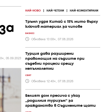
НАЙ-НОВО
|
НАЙ-ЧЕТЕНИ
|
НАЙ-КОМЕНТИРАНИ
Тръмп удря Китай с 15% мито върху
 за
ключов материал за чипове
БИЗНЕС
Обновена 13:00ч., 07.08.2026
Турция дава разширени
0ч., 05.09.2023
правомощия на съдиите при
съдебни процеси срещу
непълнолетни
СВЯТ
Обновена 12:40ч., 07.08.2026
Белият дом пресича с указ
„родилния туризъм“ за
гражданство в Съдинените щати