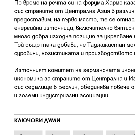
По време на речта си на форума Хармс каз
със страните от Централна Азия в различн
предоставим, на първо място, те се отна
енергийни източници, включително вятърна
много добра изходна позиция за укрепване
Той също така добави, че Таджикистан мо
суровини, логистиката и производството н
Източният комитет на германската иконо
икономика за страните от Централна и И
със седалище в Берлин, обединява повече 
и големи индустриални асоциации.
КЛЮЧОВИ ДУМИ