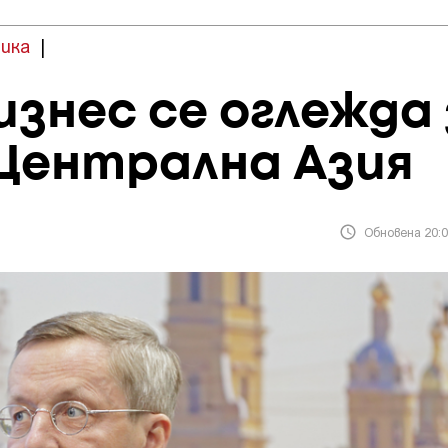
ика
|
знес се оглежда
 Централна Азия
Обновена 20:0