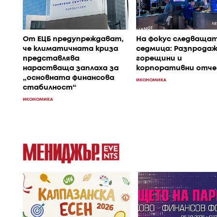
От ЕЦБ предупреждават,
На фокус следваща
че климатичната криза
седмица: Разпродаж
представлява
горещини и
нарастваща заплаха за
корпоративни отч
„основната финансова
ИКОНОМИКА
стабилност“
ИКОНОМИКА