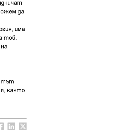
рудничат
можем да
ргия, има
а той.
 на
етът,
ия, както