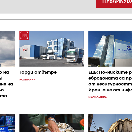
ПУБЛИКУВ
о на
Горди отвътре
ЕЦБ: По-ниските р
I
еврозоната са пр
КОМПАНИИ
не на
от несигурностт
ло
Иран, а не от ин
ата
ИКОНОМИКА