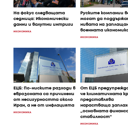
На фокус следващата
Руските компании в
седмица: Икономически
могат да поддържа
данни и валутни интриги
нивата на заплащан
военната икономик
ИКОНОМИКА
ИКОНОМИКА
ЕЦБ: По-ниските разходи в
От ЕЦБ предупрежд
еврозоната са причинени
че климатичната к
от несигурността около
представлява
Иран, а не от инфлацията
нарастваща заплах
„основната финанс
ИКОНОМИКА
стабилност“
ИКОНОМИКА