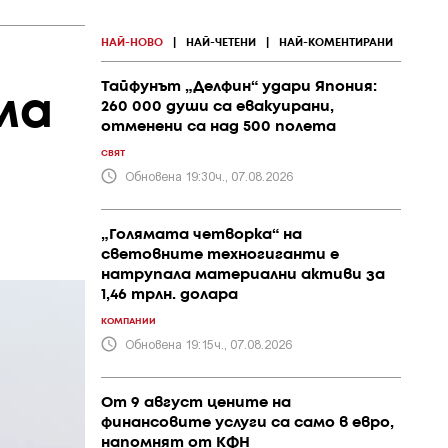
НАЙ-НОВО
|
НАЙ-ЧЕТЕНИ
|
НАЙ-КОМЕНТИРАНИ
Тайфунът „Делфин“ удари Япония:
ма
260 000 души са евакуирани,
отменени са над 500 полета
СВЯТ
Обновена 19:30ч., 07.08.2026
„Голямата четворка“ на
световните техногиганти е
натрупала материални активи за
1,46 трлн. долара
КОМПАНИИ
Обновена 19:15ч., 07.08.2026
От 9 август цените на
финансовите услуги са само в евро,
напомнят от КФН