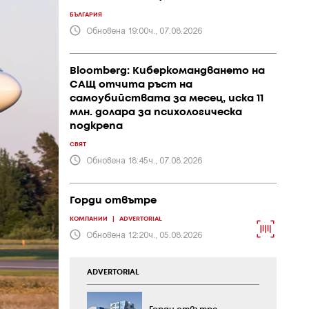
БЪЛГАРИЯ
Обновена 19:00ч., 07.08.2026
Bloomberg: Киберкомандването на
САЩ отчита ръст на
самоубийствата за месец, иска 11
млн. долара за психологическа
подкрепа
СВЯТ
Обновена 18:45ч., 07.08.2026
Горди отвътре
КОМПАНИИ
|
ADVERTORIAL
Обновена 12:20ч., 05.08.2026
ADVERTORIAL