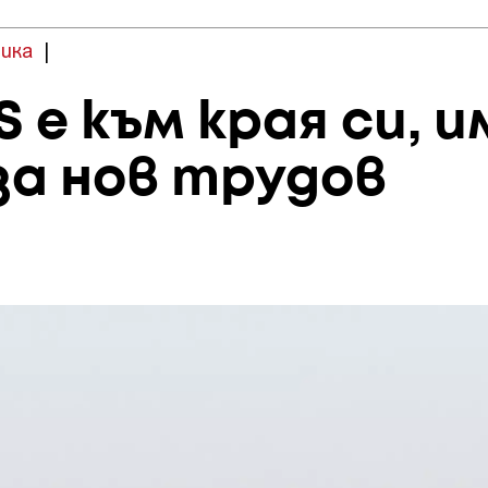
ика
|
 е към края си, и
за нов трудов