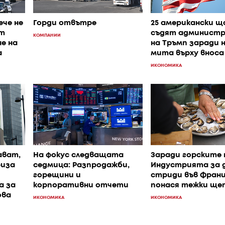
ече не
Горди отвътре
25 американски 
т
съдят админист
КОМПАНИИ
е на
на Тръмп заради 
а
мита върху вноса
ИКОНОМИКА
ават,
На фокус следващата
Заради горските 
риза
седмица: Разпродажби,
Индустрията за 
горещини и
стриди във Фран
а за
корпоративни отчети
понася тежки ще
ова
ИКОНОМИКА
ИКОНОМИКА