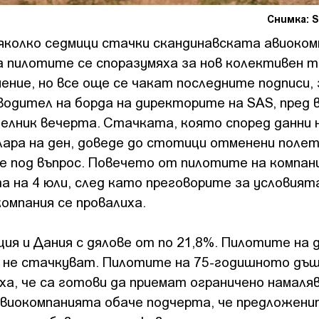
Снимка: S
яколко седмици стачки скандинавската авиоком
 пилотите се споразумяха за нов колективен т
ение, но все още се чакат последните подписи, 
водител на борда на директорите на SAS, пред 
еделник вечерта. Стачката, която според данни 
ара на ден, доведе до стотици отменени полети
 под въпрос. Повечето от пилотите на компа
а на 4 юли, след като преговорите за условият
омпания се провалиха.
я и Дания с дялове от по 21,8%. Пилотите на 
ct, не стачкуват. Пилотите на 75-годишното дъ
ха, че са готови да приемат ограничено намаля
Авиокомпанията обаче подчерта, че предложен