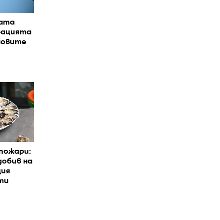
щата
рацията
новите
пожари:
добив на
ция
ти