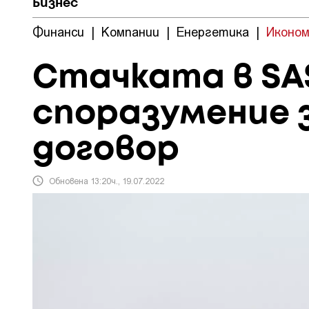
Бизнес
Финанси
|
Компании
|
Енергетика
|
Иконом
Стачката в SAS
споразумение 
договор
Обновена 13:20ч., 19.07.2022