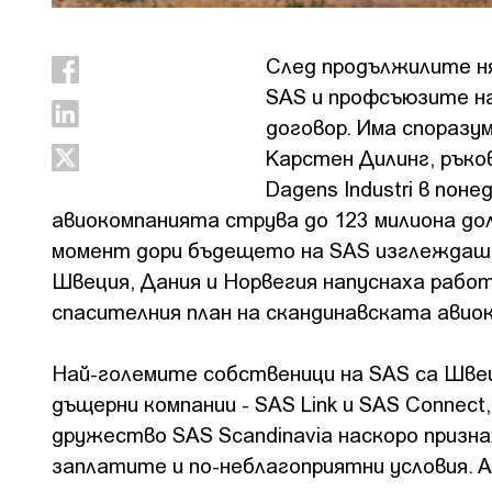
След продължилите н
SAS и профсъюзите на
договор. Има споразум
Карстен Дилинг, ръко
Dagens Industri в пон
авиокомпанията струва до 123 милиона дол
момент дори бъдещето на SAS изглеждаше
Швеция, Дания и Норвегия напуснаха работ
спасителния план на скандинавската авиок
Най-големите собственици на SAS са Швеци
дъщерни компании - SAS Link и SAS Conne
дружество SAS Scandinavia наскоро призна
заплатите и по-неблагоприятни условия. 