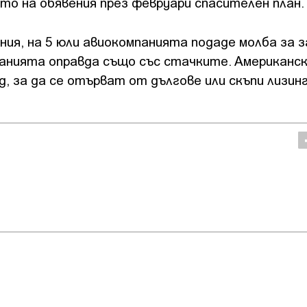
то на обявения през февруари спасителен план.
ия, на 5 юли авиокомпанията подаде молба за 
панията оправда също със стачките. Американс
 за да се отърват от дългове или скъпи лизин