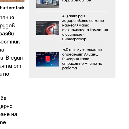
Горди отвътре
hutterstock
пания
А1 затвърди
лидерството си като
рудов
най-голямата
технологична компания
заяви
и системен
интегратор
вестник
на
75% от служителите
определят Алианц
. В един
България като
нията от
страхотно място за
работа
а по
две
щерно
ване на
ите