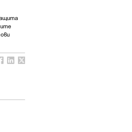
защита
ките
гови